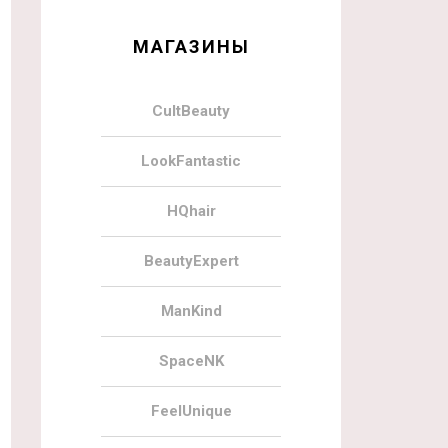
МАГАЗИНЫ
CultBeauty
LookFantastic
HQhair
BeautyExpert
ManKind
SpaceNK
FeelUnique