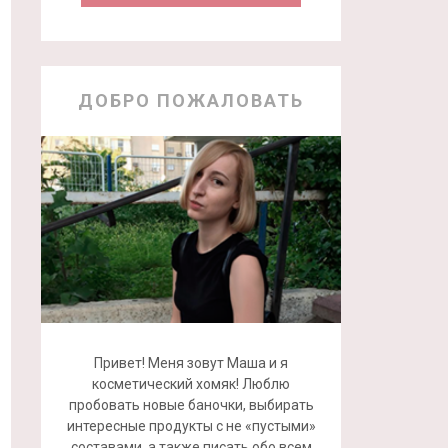
ДОБРО ПОЖАЛОВАТЬ
Привет! Меня зовут Маша и я
косметический хомяк! Люблю
пробовать новые баночки, выбирать
интересные продукты с не «пустыми»
составами, а также писать обо всем