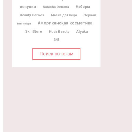
покупки
Natasha Denona
Наборы
Beauty Heroes
Маска для лица
Черная
Американская косметика
пятница
Alyaka
SkinStore
Huda Beauty
3/5
Поиск по тегам