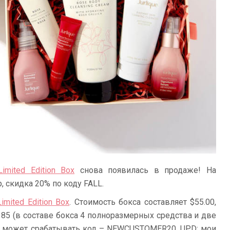
Limited Edition Box
снова появилась в продаже! На
, скидка 20% по коду FALL.
Limited Edition Box
. Стоимость бокса составляет $55.00,
85 (в составе бокса 4 полноразмерных средства и две
у может срабатывать код – NEWCUSTOMER20. UPD: мои