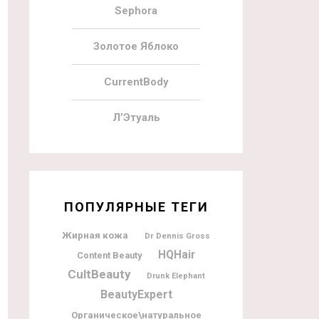
Sephora
Золотое Яблоко
CurrentBody
Л’Этуаль
ПОПУЛЯРНЫЕ ТЕГИ
Жирная кожа
Dr Dennis Gross
HQHair
Content Beauty
CultBeauty
Drunk Elephant
BeautyExpert
Органическое\натуральное