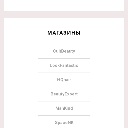
МАГАЗИНЫ
CultBeauty
LookFantastic
HQhair
BeautyExpert
ManKind
SpaceNK