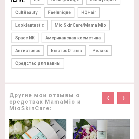
CultBeauty
Feelunique
HQHair
Lookfantastic
Mio SkinCare/Mama Mio
Space NK
Американская косметика
Антистресс
БыстроОтзыв
Релакс
Средство для ванны
Другие мои отзывы о
‹
›
средствах MamaMio и
MioSkinCare: