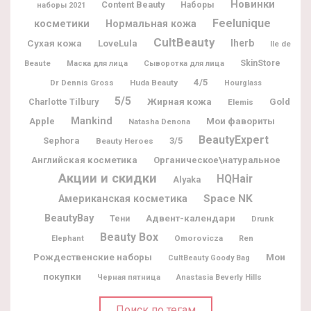
Новинки
Content Beauty
Наборы
наборы 2021
Feelunique
косметики
Нормальная кожа
CultBeauty
Iherb
Сухая кожа
LoveLula
Ile de
Beaute
SkinStore
Маска для лица
Сыворотка для лица
4/5
Dr Dennis Gross
Huda Beauty
Hourglass
5/5
Жирная кожа
Charlotte Tilbury
Gold
Elemis
Mankind
Мои фавориты
Apple
Natasha Denona
BeautyExpert
Sephora
3/5
Beauty Heroes
Английская косметика
Органическое\натуральное
Акции и скидки
HQHair
Alyaka
Space NK
Американская косметика
BeautyBay
Адвент-календари
Тени
Drunk
Beauty Box
Omorovicza
Elephant
Ren
Рождественские наборы
Мои
CultBeauty Goody Bag
покупки
Черная пятница
Anastasia Beverly Hills
Поиск по тегам