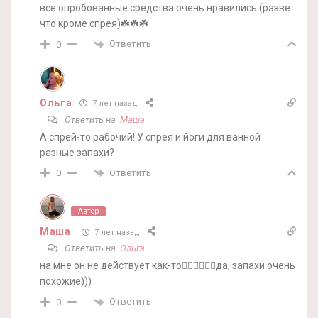
все опробованные средства очень нравились (разве
что кроме спрея)☘️☘️☘️
Ответить
0
Ольга
7 лет назад
Ответить на
Маша
А спрей-то рабочий! У спрея и йоги для ванной
разные запахи?
Ответить
0
Автор
Маша
7 лет назад
Ответить на
Ольга
на мне он не действует как-то🤷‍♀️🤷‍♀️🤷‍♀️да, запахи очень
похожие)))
Ответить
0