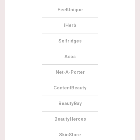
FeelUnique
iHerb
Selfridges
Asos
Net-A-Porter
ContentBeauty
BeautyBay
BeautyHeroes
SkinStore