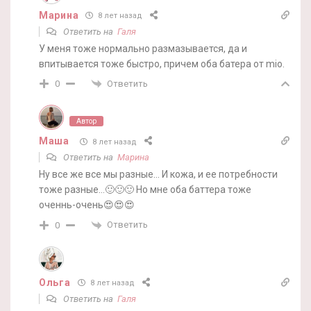
Марина
8 лет назад
Ответить на
Галя
У меня тоже нормально размазывается, да и
впитывается тоже быстро, причем оба батера от mio.
Ответить
0
Автор
Маша
8 лет назад
Ответить на
Марина
Ну все же все мы разные… И кожа, и ее потребности
тоже разные…🙂🙂🙂 Но мне оба баттера тоже
оченнь-очень😍😍😍
Ответить
0
Ольга
8 лет назад
Ответить на
Галя