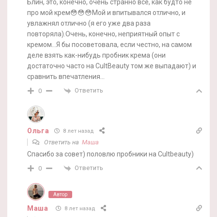
Блин, это, конечно, очень странно всё, как будто не
про мой крем😳😳😳Мой и впитывался отлично, и
увлажнял отлично (я его уже два раза
повторяла).Очень, конечно, неприятный опыт с
кремом…Я бы посоветовала, если честно, на самом
деле взять как-нибудь пробник крема (они
достаточно часто на CultBeauty том же выпадают) и
сравнить впечатления…
Ответить
0
Ольга
8 лет назад
Ответить на
Маша
Спасибо за совет) половлю пробники на Cultbeauty)
Ответить
0
Автор
Маша
8 лет назад