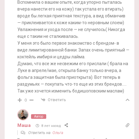
Вспомнила о вашем опыте, когда упорно пыталась
вчера нанести его на кожу) так устала его втирать)
вроде бы легкая приятная текстура, а вид обманчив
— приклеивается к коже каким-то неровным слоем)
Увлажнения и ухода после — не случилось( Никогда
еще с таким не сталкивалась.
У меня это было первое знакомство с брендом- в
виде лимитированной банки. Запах очень приятный —
коктейль имбиря и цедры лайма.
Думаю, что все же несвежим его прислали ( брала на
Луке в апреле/мае, открыла банку только вчера, а
фольга защитная была приоткрыта). Вот теперь в
раздумьях — покупать что-то еще из этих брендов…..
Так уже хочется изменить бодишоповским маслам)
Ответить
0
Автор
Маша
8 лет назад
Ответить на
Ольга