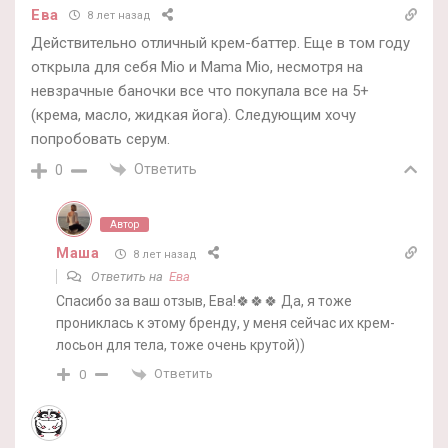
Ева
8 лет назад
Действительно отличный крем-баттер. Еще в том году
открыла для себя Mio и Mama Mio, несмотря на
невзрачные баночки все что покупала все на 5+
(крема, масло, жидкая йога). Следующим хочу
попробовать серум.
Ответить
0
Автор
Маша
8 лет назад
Ответить на
Ева
Спасибо за ваш отзыв, Ева!🍀🍀🍀 Да, я тоже
прониклась к этому бренду, у меня сейчас их крем-
лосьон для тела, тоже очень крутой))
Ответить
0