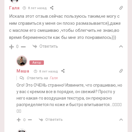
Галя
8 лет назад
Искала этот отзыв.сейчас пользуюсь таким,не могу с
ним справиться.у меня он плохо размазывается),даже
с маслом его смешиваю ,чтобы облегчить.не знаю,во
время беременности как бы мне это понравилось)))
Ответить
0
Автор
Маша
8 лет назад
Ответить на
Галя
Ого! Это ОЧЕНЬ странно! Извините, что спрашиваю, но
у вас с кремом все в порядке, он свежий? Просто у
него какая-то воздушная текстура, он прекрасно
распределяется по коже и быстро впитывается…🤷‍♀️🤷‍♀️
🤷‍♀️
Ответить
0