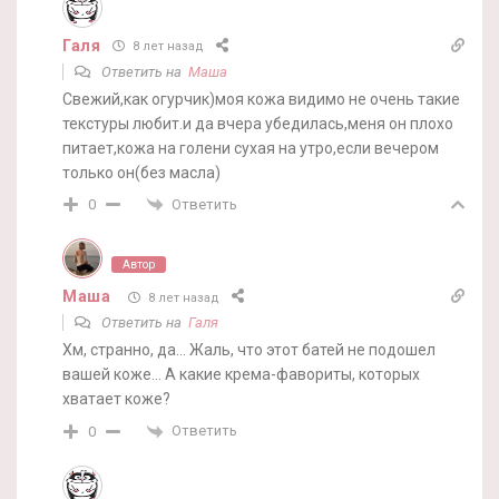
Галя
8 лет назад
Ответить на
Маша
Свежий,как огурчик)моя кожа видимо не очень такие
текстуры любит.и да вчера убедилась,меня он плохо
питает,кожа на голени сухая на утро,если вечером
только он(без масла)
Ответить
0
Автор
Маша
8 лет назад
Ответить на
Галя
Хм, странно, да… Жаль, что этот батей не подошел
вашей коже… А какие крема-фавориты, которых
хватает коже?
Ответить
0