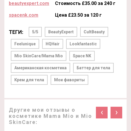
beautyexpert.com
Стоимость £35.00 за 240 г
spacenk.com
Цена £23.50 за 120 г
ТЕГИ:
5/5
BeautyExpert
CultBeauty
Feelunique
HQHair
Lookfantastic
Mio SkinCare/Mama Mio
Space NK
Американская косметика
Баттер для тела
Крем для тела
Мои фавориты
Другие мои отзывы о
‹
›
косметике Mama Mio и Mio
SkinCare: