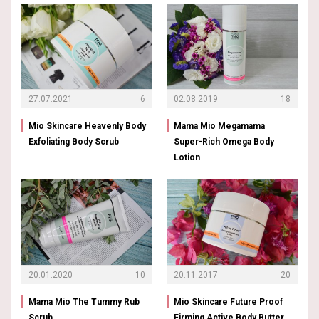
27.07.2021
6
02.08.2019
18
Mio Skincare Heavenly Body
Mama Mio Megamama
Exfoliating Body Scrub
Super-Rich Omega Body
Lotion
20.01.2020
10
20.11.2017
20
Mama Mio The Tummy Rub
Mio Skincare Future Proof
Scrub
Firming Active Body Butter