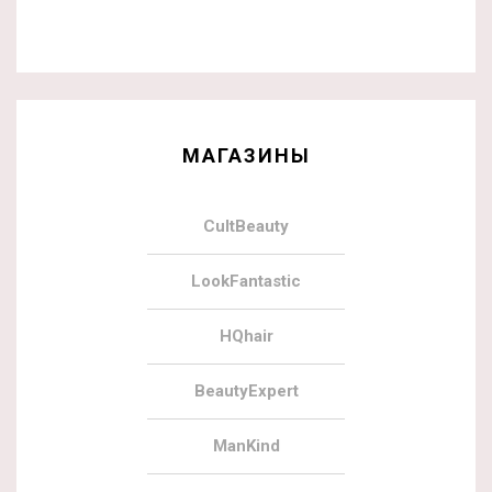
МАГАЗИНЫ
CultBeauty
LookFantastic
HQhair
BeautyExpert
ManKind