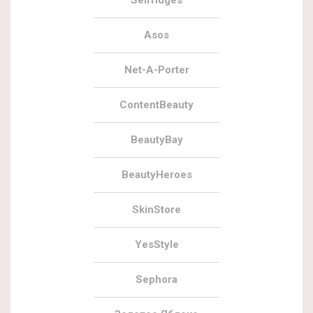
Selfridges
Asos
Net-A-Porter
ContentBeauty
BeautyBay
BeautyHeroes
SkinStore
YesStyle
Sephora