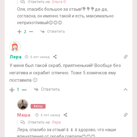
Ответить на
Ольга G
Оля, спасибо большое за отзыв!💐💐💐да-да,
согласна, он именно такой и есть, максимально
неприхотливый😊😊😊
Ответить
2
Лера
6 лет назад
У меня был такой скраб, приятненький! Вообще без
негатива и скрабит отлично. Тоже 5 хомячков ему
поставила 🙂
Ответить
1
Автор
Маша
6 лет назад
Ответить на
Лера
Лера, спасибо за отзыв!🌷🌷🌷здорово, что наши
впечатления от скраба совпали😊😊😊