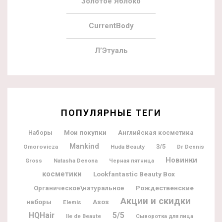
Золотое Яблоко
CurrentBody
Л’Этуаль
ПОПУЛЯРНЫЕ ТЕГИ
Мои покупки
Английская косметика
Наборы
Mankind
3/5
Omorovicza
Huda Beauty
Dr Dennis
Новинки
Gross
Natasha Denona
Черная пятница
косметики
Lookfantastic Beauty Box
Рождественские
Органическое\натуральное
Акции и скидки
наборы
Asos
Elemis
5/5
HQHair
Ile de Beaute
Сыворотка для лица