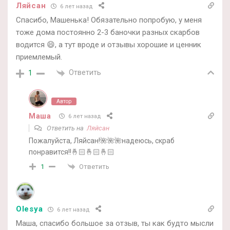
Ляйсан
6 лет назад
Спасибо, Машенька! Обязательно попробую, у меня
тоже дома постоянно 2-3 баночки разных скарбов
водится 😄, а тут вроде и отзывы хорошие и ценник
приемлемый.
Ответить
1
Автор
Маша
6 лет назад
Ответить на
Ляйсан
Пожалуйста, Ляйсан!🌺🌺🌺надеюсь, скраб
понравится!!🤞🏻🤞🏻🤞🏻
Ответить
1
Olesya
6 лет назад
Маша, спасибо большое за отзыв, ты как будто мысли