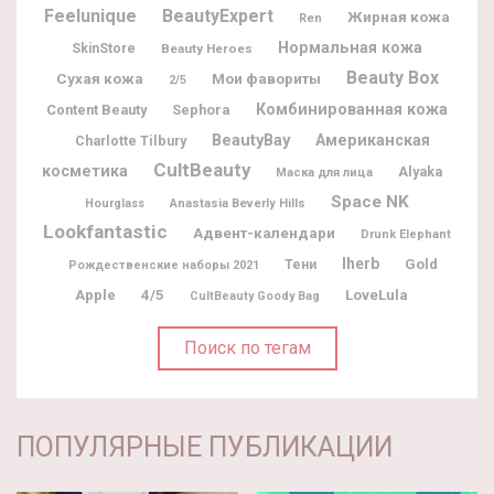
Feelunique
BeautyExpert
Жирная кожа
Ren
Нормальная кожа
SkinStore
Beauty Heroes
Beauty Box
Мои фавориты
Сухая кожа
2/5
Комбинированная кожа
Content Beauty
Sephora
BeautyBay
Американская
Charlotte Tilbury
CultBeauty
косметика
Alyaka
Маска для лица
Space NK
Hourglass
Anastasia Beverly Hills
Lookfantastic
Адвент-календари
Drunk Elephant
Iherb
Gold
Тени
Рождественские наборы 2021
Apple
4/5
LoveLula
CultBeauty Goody Bag
Поиск по тегам
ПОПУЛЯРНЫЕ ПУБЛИКАЦИИ