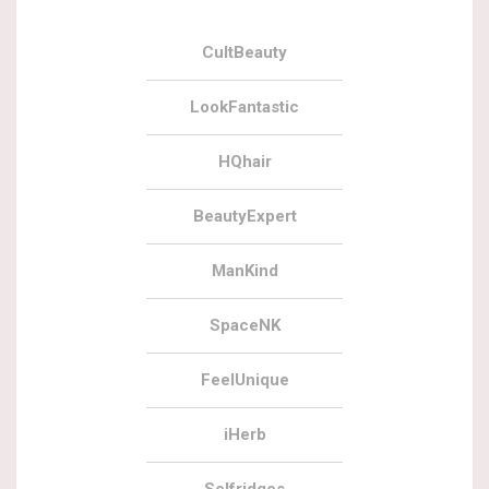
CultBeauty
LookFantastic
HQhair
BeautyExpert
ManKind
SpaceNK
FeelUnique
iHerb