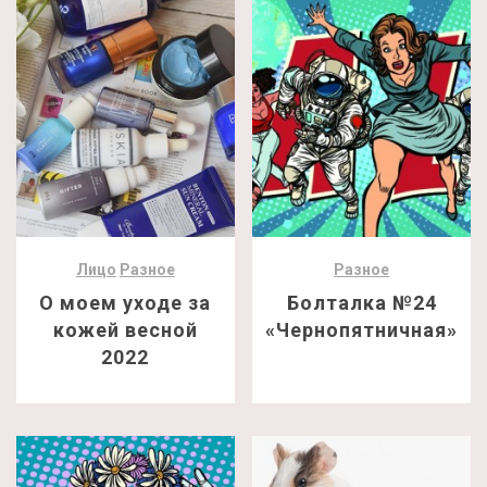
Лицо
Разное
Разное
О моем уходе за
Болталка №24
кожей весной
«Чернопятничная»
2022