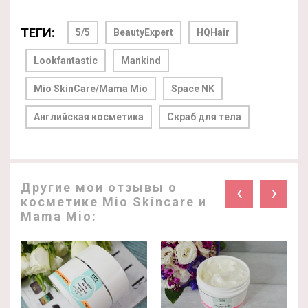
ТЕГИ:
5/5
BeautyExpert
HQHair
Lookfantastic
Mankind
Mio SkinCare/Mama Mio
Space NK
Английская косметика
Скраб для тела
Другие мои отзывы о
‹
›
косметике Mio Skincare и
Mama Mio: