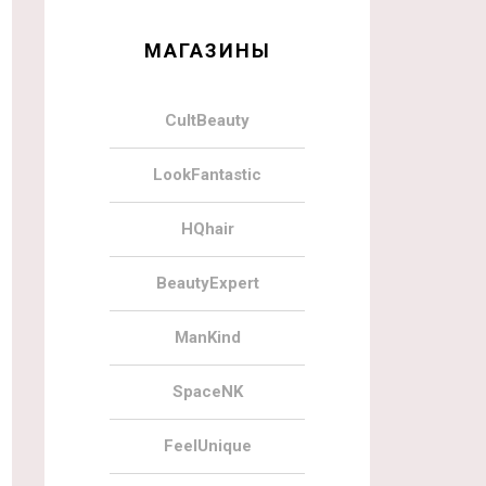
МАГАЗИНЫ
CultBeauty
LookFantastic
HQhair
BeautyExpert
ManKind
SpaceNK
FeelUnique