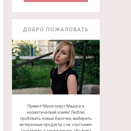
ДОБРО ПОЖАЛОВАТЬ
Привет! Меня зовут Маша и я
косметический хомяк! Люблю
пробовать новые баночки, выбирать
интересные продукты с не «пустыми»
составами, а также писать обо всем