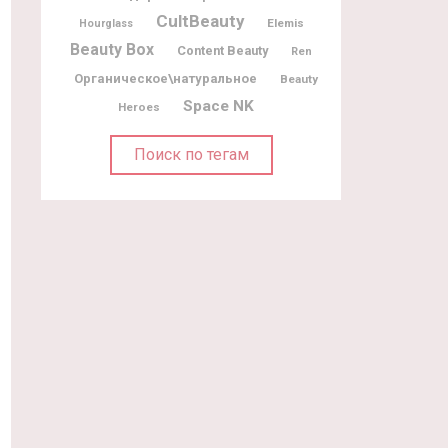
CultBeauty
Elemis
Hourglass
Beauty Box
Content Beauty
Ren
Органическое\натуральное
Beauty
Space NK
Heroes
Поиск по тегам