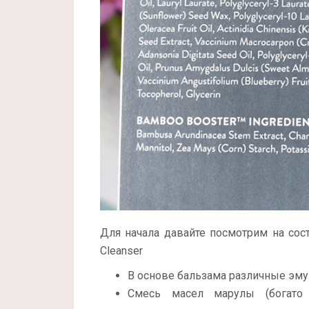
Для начала давайте посмотрим на соста
Cleanser
В основе бальзама различные эму
Смесь масел марулы (богато 