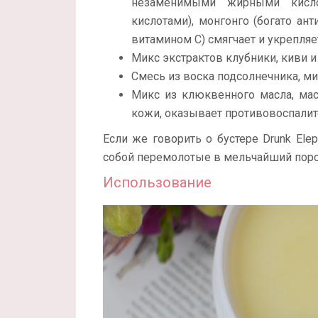
незаменимыми жирными кисло
кислотами), монгонго (богато ан
витамином С) смягчает и укрепляе
Микс экстрактов клубники, киви и
Смесь из воска подсолнечника, ми
Микс из клюквенного масла, мас
кожи, оказывает противовоспалит
Если же говорить о бустере Drunk Ele
собой перемолотые в мельчайший порош
Использование