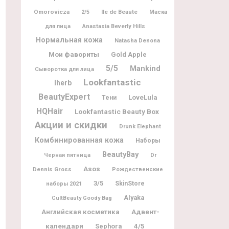
Omorovicza
Ile de Beaute
2/5
Маска
для лица
Anastasia Beverly Hills
Нормальная кожа
Natasha Denona
Мои фавориты
Gold Apple
5/5
Mankind
Сыворотка для лица
Lookfantastic
Iherb
BeautyExpert
LoveLula
Тени
HQHair
Lookfantastic Beauty Box
Акции и скидки
Drunk Elephant
Комбинированная кожа
Наборы
BeautyBay
Dr
Черная пятница
Asos
Dennis Gross
Рождественские
3/5
SkinStore
наборы 2021
Alyaka
CultBeauty Goody Bag
Адвент-
Английская косметика
календари
Sephora
4/5