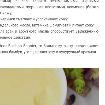
тами), баобаба (богато незаменимыми жирными
тиоксидантами, жирными кислотами), ксимении (богато
т кожу;
 черники смягчает и успокаивает кожу;
ндального масла, витамина Е смягчает и питает кожу;
ла асаи и арбузного масла способствует увлажнению
ельное действие.
phant Bamboo Booster, то большому счету представляет
ок бамбук, уголь, целлюлозу и кукурузный крахмал.