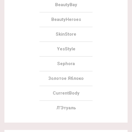
BeautyBay
BeautyHeroes
SkinStore
YesStyle
Sephora
Золотое Яблоко
CurrentBody
Л’Этуаль