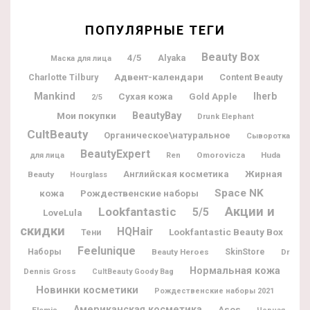
ПОПУЛЯРНЫЕ ТЕГИ
Beauty Box
4/5
Alyaka
Маска для лица
Адвент-календари
Charlotte Tilbury
Content Beauty
Mankind
Iherb
Сухая кожа
Gold Apple
2/5
BeautyBay
Мои покупки
Drunk Elephant
CultBeauty
Органическое\натуральное
Сыворотка
BeautyExpert
Omorovicza
Huda
для лица
Ren
Жирная
Английская косметика
Beauty
Hourglass
Space NK
кожа
Рождественские наборы
Акции и
Lookfantastic
5/5
LoveLula
скидки
HQHair
Lookfantastic Beauty Box
Тени
Feelunique
Наборы
Beauty Heroes
SkinStore
Dr
Нормальная кожа
Dennis Gross
CultBeauty Goody Bag
Новинки косметики
Рождественские наборы 2021
Американская косметика
Asos