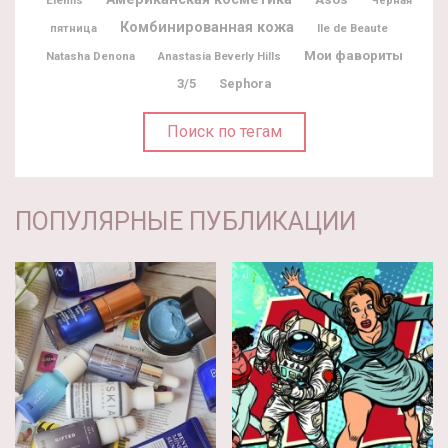
Elemis
Черная
Комбинированная кожа
Ile de Beaute
пятница
Мои фавориты
Natasha Denona
Anastasia Beverly Hills
3/5
Sephora
Поиск по тегам
ПОПУЛЯРНЫЕ ПУБЛИКАЦИИ