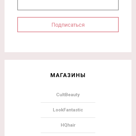
МАГАЗИНЫ
CultBeauty
LookFantastic
HQhair