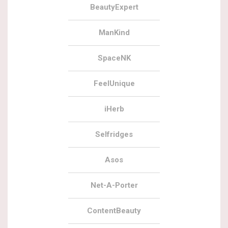
BeautyExpert
ManKind
SpaceNK
FeelUnique
iHerb
Selfridges
Asos
Net-A-Porter
ContentBeauty