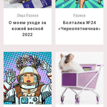
Лицо
Разное
Разное
О моем уходе за
Болталка №24
кожей весной
«Чернопятничная»
2022