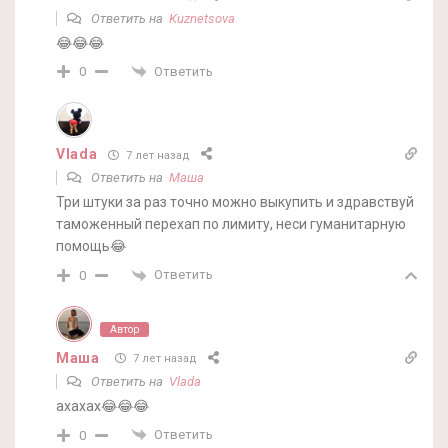
Ответить на
Kuznetsova
😂😂😂
Ответить
0
Vlada
7 лет назад
Ответить на
Маша
Три штуки за раз точно можно выкупить и здравствуй
таможенный перехап по лимиту, неси гуманитарную
помощь😂
Ответить
0
Автор
Маша
7 лет назад
Ответить на
Vlada
ахахах😂😂😂
Ответить
0