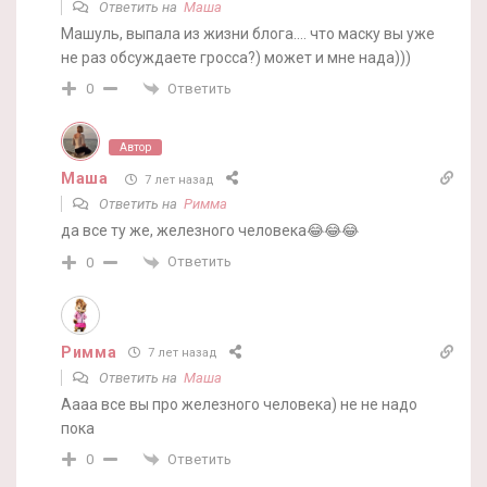
Ответить на
Маша
Машуль, выпала из жизни блога…. что маску вы уже
не раз обсуждаете гросса?) может и мне нада)))
Ответить
0
Автор
Маша
7 лет назад
Ответить на
Римма
да все ту же, железного человека😂😂😂
Ответить
0
Римма
7 лет назад
Ответить на
Маша
Аааа все вы про железного человека) не не надо
пока
Ответить
0