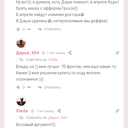
Ну вот)), я думала, хоть Даше повезет, в апреле будет
брать маску с оффером Гросса))
В апреле зайдут новинки дохтора😁
И Даша сдалась😂, нетерепеливые мы деффки)
Ответить
0
Дарья_904
7 лет назад
Ответить на
Vlada
Влада, не )) мне лучше -70 фунтов, чем ещё какие-то
банки )) мое решение купить по коду вполне
осознанное )))
Ответить
0
Vlada
7 лет назад
Ответить на
Дарья_904
Весомый аргумент!))