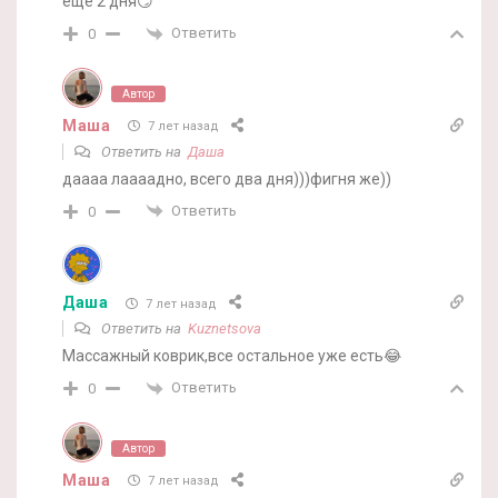
еще 2 дня😏
Ответить
0
Автор
Маша
7 лет назад
Ответить на
Даша
даааа лаааадно, всего два дня)))фигня же))
Ответить
0
Даша
7 лет назад
Ответить на
Kuznetsova
Массажный коврик,все остальное уже есть😂
Ответить
0
Автор
Маша
7 лет назад