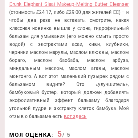
Drunk Elephant Slaai Makeup-Melting Butter Cleanser
(стоимость £24.17, либо £29.00 для жителей ЕС) – и
чтобы два раза не вставать, смотрите, какая
классная новинка вышла у слона, гидрофильный
бальзам для умывания (его можно смыть просто
водой) с экстрактами асаи, киви, клубники,
черники маслом марулы, маслом клюквы, маслом
бораго, маслом баобаба, маслом арбуза,
миндальным маслом, маслом агавы, маслом
монгонго. А вот этот маленький пузырек рядом с
бальзамом видите? Это «улучшитель»,
бамбуковый бустер, который должен добавлять
эксфолиативный эффект бальзаму благодаря
угольной пудре и экстракту клеток бамбука. Мой
отзыв о бальзаме есть
вот здесь
.
5
МОЯ ОЦЕНКА:
/ 5