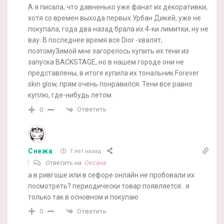
А я писала, что давненько уже фанат их декоративки,
хотя со времен выхода первых Урбан Дикей, уже не
покупала, года два назад брала их 4-ки лимитки, ну не
вау. В последнее время все Dior -хвалят,
поэтомуЗимой мне загорелось купить их тени из
запуска BACKSTAGE, но в нашем городе они не
представлены, в итоге купила их тональник Forever
skin glow, прям очень понравился. Тени все равно
куплю, где-нибудь летом.
Ответить
0
Снежа
7 лет назад
Ответить на
Оксана
а в ривгоше или в сефоре онлайн не пробовали их
посмотреть? периодически товар появляется…я
только так в основном и покупаю
Ответить
0