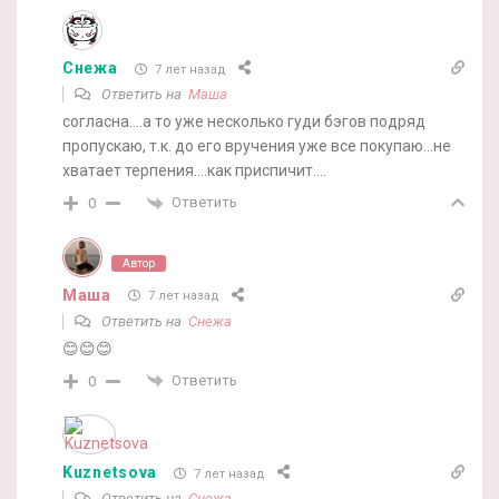
Снежа
7 лет назад
Ответить на
Маша
согласна….а то уже несколько гуди бэгов подряд
пропускаю, т.к. до его вручения уже все покупаю…не
хватает терпения….как приспичит….
Ответить
0
Автор
Маша
7 лет назад
Ответить на
Снежа
😊😊😊
Ответить
0
Kuznetsova
7 лет назад
Ответить на
Снежа