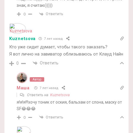
знак, я считаю)))))
Ответить
0
Kuznetsova
7 лет назад
Кто уже сидит думает, чтобы такого заказать?
Я вот лично на завиватор облизываюсь от Клауд Найн
Ответить
0
Автор
Маша
7 лет назад
Ответить на
Kuznetsova
я!я!я!!!хочу тоник от оския, бальзам от слона, маску от
SF😂😂😂
Ответить
0