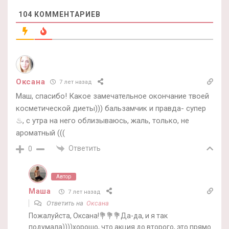
104
КОММЕНТАРИЕВ
Оксана
7 лет назад
Маш, спасибо! Какое замечательное окончание твоей
косметической диеты))) бальзамчик и правда- супер
♨, с утра на него облизываюсь, жаль, только, не
ароматный (((
Ответить
0
Автор
Маша
7 лет назад
Ответить на
Оксана
Пожалуйста, Оксана!💐💐💐Да-да, и я так
подумала))))хорошо, что акция до второго, это прямо