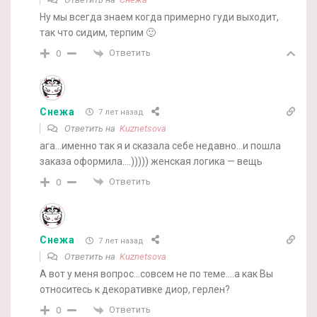
Ну мы всегда знаем когда примерно гуди выходит,
так что сидим, терпим 🙂
Ответить
0
Снежа
7 лет назад
Ответить на
Kuznetsova
ага…именно так я и сказала себе недавно…и пошла
заказа оформила….))))) женская логика — вещь
Ответить
0
Снежа
7 лет назад
Ответить на
Kuznetsova
А вот у меня вопрос…совсем не по теме….а как Вы
относитесь к декоративке диор, герлен?
Ответить
0