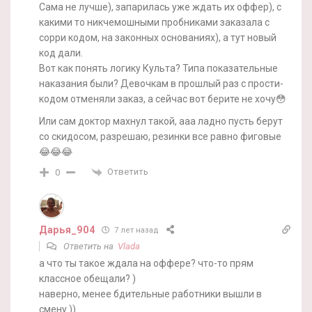
Сама не лучше), запарилась уже ждать их оффер), с
какими то никчемошными пробниками заказала с
сорри кодом, на законных основаниях), а тут новый
код дали.
Вот как понять логику Культа? Типа показательные
наказания были? Девочкам в прошлый раз с прости-
кодом отменяли заказ, а сейчас вот берите не хочу😳
Или сам доктор махнул такой, ааа ладно пусть берут
со скидосом, разрешаю, резинки все равно фиговые
😂😂😂
Ответить
0
Дарья_904
7 лет назад
Ответить на
Vlada
а что ты такое ждала на оффере? что-то прям
классное обещали? )
наверно, менее бдительные работники вышли в
смену ))