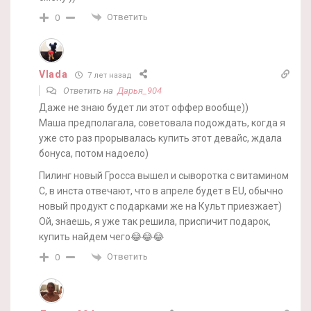
Ответить
0
Vlada
7 лет назад
Ответить на
Дарья_904
Даже не знаю будет ли этот оффер вообще))
Маша предполагала, советовала подождать, когда я
уже сто раз прорывалась купить этот девайс, ждала
бонуса, потом надоело)
Пилинг новый Гросса вышел и сыворотка с витамином
С, в инста отвечают, что в апреле будет в EU, обычно
новый продукт с подарками же на Культ приезжает)
Ой, знаешь, я уже так решила, приспичит подарок,
купить найдем чего😂😂😂
Ответить
0