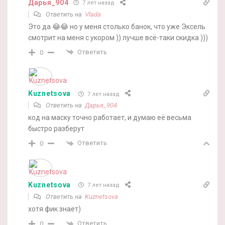
Дарья_904
7 лет назад
Ответить на
Vlada
Это да 😂😂 но у меня столько банок, что уже Эксель
смотрит на меня с укором )) лучше всё-таки скидка )))
Ответить
0
Kuznetsova
7 лет назад
Ответить на
Дарья_904
код на маску точно работает, и думаю её весьма
быстро разберут
Ответить
0
Kuznetsova
7 лет назад
Ответить на
Kuznetsova
хотя фик знает)
Ответить
0