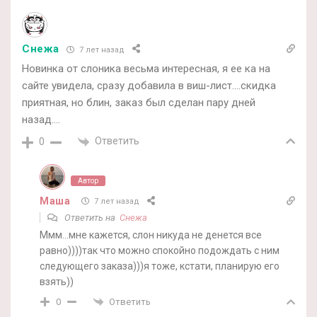
Снежа
7 лет назад
Новинка от слоника весьма интересная, я ее ка на
сайте увидела, сразу добавила в виш-лист….скидка
приятная, но блин, заказ был сделан пару дней
назад….
Ответить
0
Автор
Маша
7 лет назад
Ответить на
Снежа
Ммм…мне кажется, слон никуда не денется все
равно))))так что можно спокойно подождать с ним
следующего заказа)))я тоже, кстати, планирую его
взять))
Ответить
0