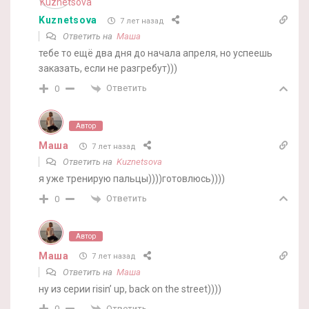
Kuznetsova
7 лет назад
Ответить на
Маша
тебе то ещё два дня до начала апреля, но успеешь
заказать, если не разгребут)))
Ответить
0
Автор
Маша
7 лет назад
Ответить на
Kuznetsova
я уже тренирую пальцы))))готовлюсь))))
Ответить
0
Автор
Маша
7 лет назад
Ответить на
Маша
ну из серии risin’ up, back on the street))))
Ответить
0