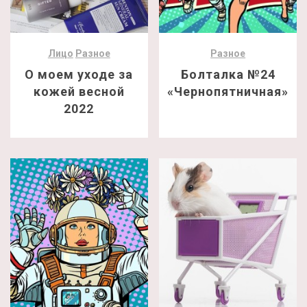
Лицо
Разное
Разное
О моем уходе за
Болталка №24
кожей весной
«Чернопятничная»
2022