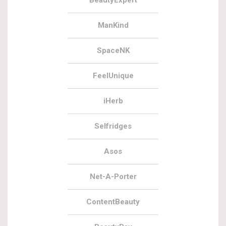
ManKind
SpaceNK
FeelUnique
iHerb
Selfridges
Asos
Net-A-Porter
ContentBeauty