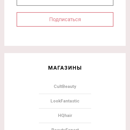
МАГАЗИНЫ
CultBeauty
LookFantastic
HQhair
BeautyExpert