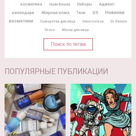
Адвент-
косметика
Huda Beauty
Наборы
Новинки
календари
Жирная кожа
3/5
Тени
косметики
Omorovicza
Dr Dennis
Сыворотка для лица
Gross
Маска для лица
Поиск по тегам
ПОПУЛЯРНЫЕ ПУБЛИКАЦИИ