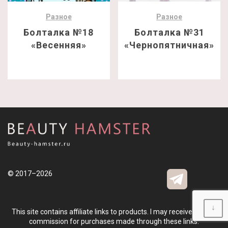
Разное
Разное
Болталка №18
Болталка №31
«Весенняя»
«Чернопятничная»
© 2017–2026
↓
This site contains affiliate links to products. I may receive a small
commission for purchases made through these links.