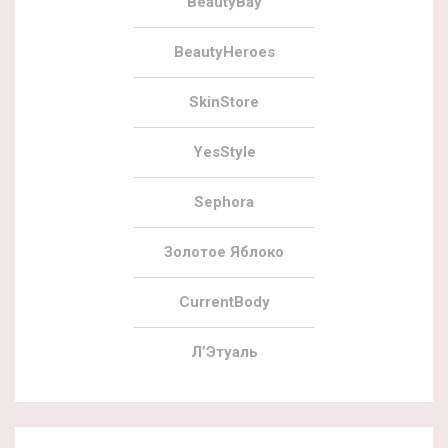
BeautyBay
BeautyHeroes
SkinStore
YesStyle
Sephora
Золотое Яблоко
CurrentBody
Л’Этуаль