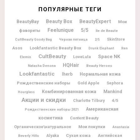
ПОПУЛЯРНЫЕ ТЕГИ
Beauty Box
BeautyExpert
BeautyBay
Мои
Feelunique
5/5
фавориты
Ile de Beaute
SkinStore
CultBeauty Goody Bag
Черная пятница
2/5
Lookfantastic Beauty Box
Asos
Drunk Elephant
Ren
CultBeauty
Space NK
LoveLula
Elemis
HQHair
Natasha Denona
Beauty Heroes
Lookfantastic
Iherb
Нормальная кожа
Рождественские наборы
Gold Apple
Sephora
Комбинированная кожа
Mankind
Hourglass
Акции и скидки
Charlotte Tilbury
4/5
Американская
Рождественские наборы 2021
косметика
Content Beauty
Мои покупки
Органическое\натуральное
Anastasia
Alyaka
Сухая кожа
Английская
Beverly Hills