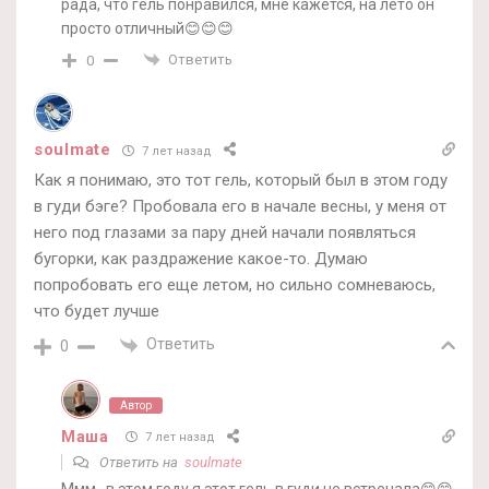
рада, что гель понравился, мне кажется, на лето он
просто отличный😊😊😊
Ответить
0
soulmate
7 лет назад
Как я понимаю, это тот гель, который был в этом году
в гуди бэге? Пробовала его в начале весны, у меня от
него под глазами за пару дней начали появляться
бугорки, как раздражение какое-то. Думаю
попробовать его еще летом, но сильно сомневаюсь,
что будет лучше
Ответить
0
Автор
Маша
7 лет назад
Ответить на
soulmate
Ммм…в этом году я этот гель в гуди не встречала😊😊