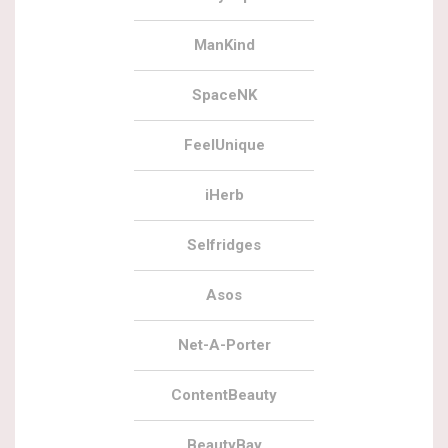
ManKind
SpaceNK
FeelUnique
iHerb
Selfridges
Asos
Net-A-Porter
ContentBeauty
BeautyBay