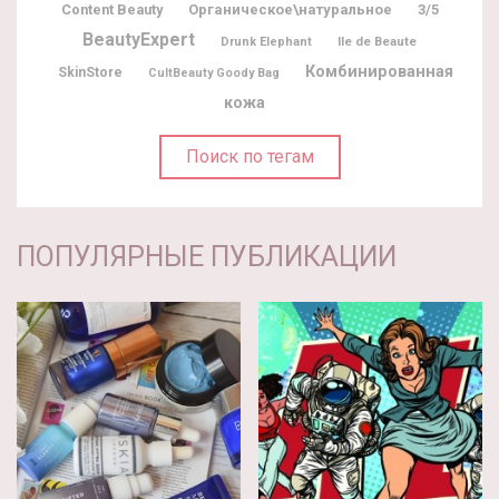
Content Beauty
Органическое\натуральное
3/5
BeautyExpert
Ile de Beaute
Drunk Elephant
Комбинированная
SkinStore
CultBeauty Goody Bag
кожа
Поиск по тегам
ПОПУЛЯРНЫЕ ПУБЛИКАЦИИ