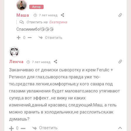
Автор
Маша
7 лет назад
Ответить на
Екатерина
Спасиииибо!😘😘😘
Ответить
0
Ленча
7 лет назад
Заканчиваю от дениски сыворотку и крем Ferulic +
Ретинол для глаз,сыворотка правда уже тю-
тю,средства легкие,комфортные,у кого сахара под
глазами увлажнения будет маловато,масло утягивают
супер,а вот эффект…не вижу ни каких
изменений,данный красавец следующий.Маш, а гель
можно хранить в холодильнике,не расслоиться,как
думаешь?
Ответить
0