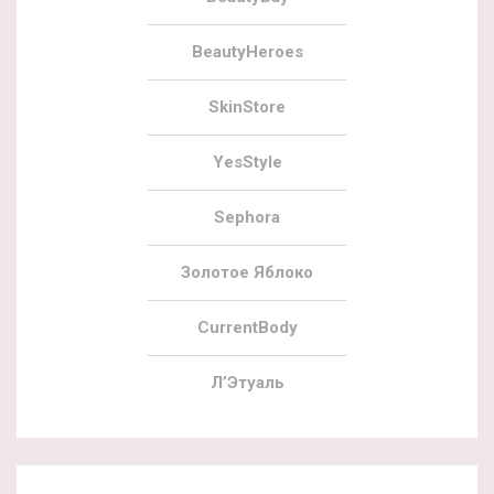
BeautyHeroes
SkinStore
YesStyle
Sephora
Золотое Яблоко
CurrentBody
Л’Этуаль