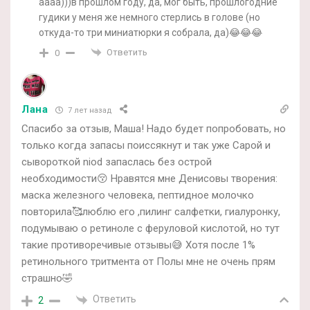
аааа)))в прошлом году, да, мог быть, прошлогодние
гудики у меня же немного стерлись в голове (но
откуда-то три миниатюрки я собрала, да)😂😂😂
Ответить
0
Лана
7 лет назад
Спасибо за отзыв, Маша! Надо будет попробовать, но
только когда запасы поиссякнут и так уже Сарой и
сывороткой niod запаслась без острой
необходимости😚 Нравятся мне Денисовы творения:
маска железного человека, пептидное молочко
повторила🥰люблю его ,пилинг салфетки, гиалуронку,
подумываю о ретиноле с феруловой кислотой, но тут
такие противоречивые отзывы😅 Хотя после 1%
ретинольного тритмента от Полы мне не очень прям
страшно🤣
Ответить
2