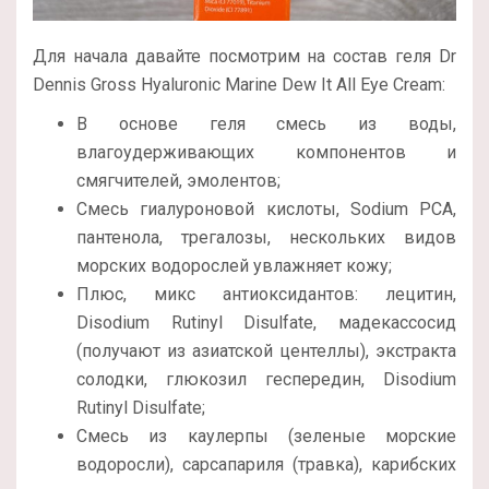
Для начала давайте посмотрим на состав геля Dr
Dennis Gross Hyaluronic Marine Dew It All Eye Cream:
В основе геля смесь из воды,
влагоудерживающих компонентов и
смягчителей, эмолентов;
Смесь гиалуроновой кислоты, Sodium PCA,
пантенола, трегалозы, нескольких видов
морских водорослей увлажняет кожу;
Плюс, микс антиоксидантов: лецитин,
Disodium Rutinyl Disulfate, мадекассосид
(получают из азиатской центеллы), экстракта
солодки, глюкозил геспередин, Disodium
Rutinyl Disulfate;
Смесь из каулерпы (зеленые морские
водоросли), сарсапариля (травка), карибских