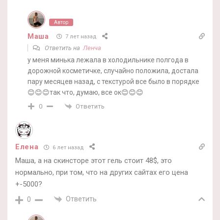
Автор
Маша
7 лет назад
Ответить на
Ленча
у меня минька лежала в холодильнике полгода в
дорожной косметичке, случайно положила, достала
пару месяцев назад, с текстурой все было в порядке
😊😊😊так что, думаю, все ок😊😊😊
Ответить
0
Елена
6 лет назад
Маша, а на скинсторе этот гель стоит 48$, это
нормально, при том, что на других сайтах его цена
+-5000?
Ответить
0