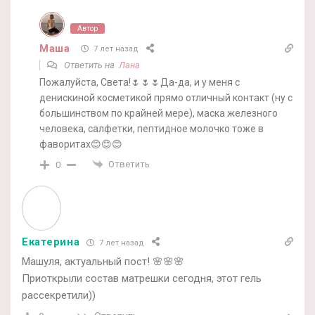
Автор
Маша
7 лет назад
Ответить на
Лана
Пожалуйста, Света!🌷🌷🌷Да-да, и у меня с
денискиной косметикой прямо отличный контакт (ну с
большинством по крайней мере), маска железного
человека, салфетки, пептидное молочко тоже в
фаворитах😊😊😊
Ответить
0
Екатерина
7 лет назад
Машуля, актуальный пост! 🌸🌸🌸
Приоткрыли состав матрешки сегодня, этот гель
рассекретили))