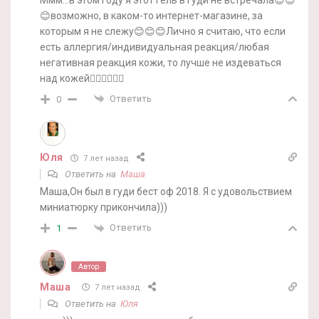
😊возможно, в каком-то интернет-магазине, за
которым я не слежу😊😊😊Лично я считаю, что если
есть аллергия/индивидуальная реакция/любая
негативная реакция кожи, то лучше не издеваться
над кожей🤷‍♀️🤷‍♀️🤷‍♀️
Ответить
0
Юля
7 лет назад
Ответить на
Маша
Маша,Он был в гуди бест оф 2018. Я с удовольствием
миниатюрку прикончила)))
Ответить
1
Автор
Маша
7 лет назад
Ответить на
Юля