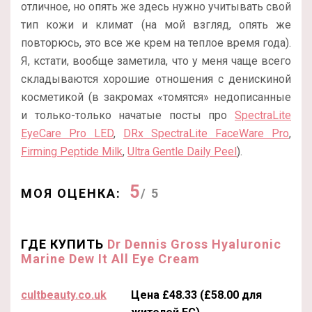
отличное, но опять же здесь нужно учитывать свой
тип кожи и климат (на мой взгляд, опять же
повторюсь, это все же крем на теплое время года).
Я, кстати, вообще заметила, что у меня чаще всего
складываются хорошие отношения с денискиной
косметикой (в закромах «томятся» недописанные
и только-только начатые посты про
SpectraLite
EyeCare Pro LED
,
DRx SpectraLite FaceWare Pro
,
Firming Peptide Milk
,
Ultra Gentle Daily Peel
).
5
МОЯ ОЦЕНКА:
/ 5
ГДЕ КУПИТЬ
Dr Dennis Gross Hyaluronic
Marine Dew It All Eye Cream
cultbeauty.co.uk
Цена £48.33 (£58.00 для