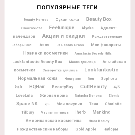
ПОПУЛЯРНЫЕ ТЕГИ
Beauty Box
Сухая кожа
Beauty Heroes
Feelunique
Адвент-
Alyaka
Omorovicza
Акции и скидки
календари
Рождественские
Мои фавориты
Asos
Dr Dennis Gross
наборы 2021
Новинки косметики
Anastasia Beverly Hills
Lookfantastic Beauty Box
Английская
Маска для лица
Lookfantastic
косметика
Сыворотка для лица
Нормальная кожа
Sephora
Hourglass
Ren
CultBeauty
5/5
HQHair
BeautyBay
4/5
Жирная кожа
LoveLula
Natasha Denona
Elemis
Space NK
Мои покупки
Charlotte
Тени
2/5
Iherb
Mankind
Tilbury
Черная пятница
Американская косметика
Huda Beauty
Рождественские наборы
Gold Apple
Наборы