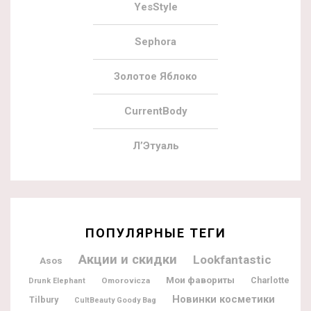
YesStyle
Sephora
Золотое Яблоко
CurrentBody
Л’Этуаль
ПОПУЛЯРНЫЕ ТЕГИ
Акции и скидки
Lookfantastic
Asos
Мои фавориты
Charlotte
Omorovicza
Drunk Elephant
Новинки косметики
Tilbury
CultBeauty Goody Bag