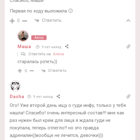
Спасибо, Маша!
Первая по ходу выложила 🙂
Ответить
0
Автор
Маша
9 лет назад
Ответить на
Алена
старалась успеть))
Ответить
0
Dasha
9 лет назад
Ого! Уже второй день ищу о гуди инфу, только у тебя
нашла! Спасибо! очень интересный состав!!! мне как
раз нужен был крем для лица я ждала гуди не
покупала, теперь отлегло!! но это правда
адреналин))вообще не лечится, девочки)))