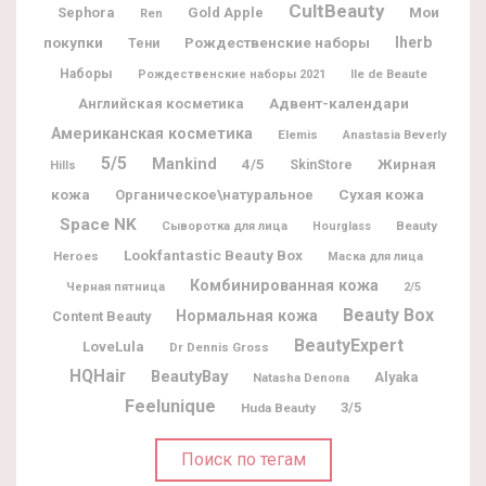
CultBeauty
Мои
Sephora
Gold Apple
Ren
покупки
Рождественские наборы
Iherb
Тени
Наборы
Ile de Beaute
Рождественские наборы 2021
Адвент-календари
Английская косметика
Американская косметика
Elemis
Anastasia Beverly
5/5
Mankind
Жирная
4/5
SkinStore
Hills
кожа
Органическое\натуральное
Сухая кожа
Space NK
Beauty
Сыворотка для лица
Hourglass
Lookfantastic Beauty Box
Heroes
Маска для лица
Комбинированная кожа
Черная пятница
2/5
Beauty Box
Нормальная кожа
Content Beauty
BeautyExpert
LoveLula
Dr Dennis Gross
HQHair
BeautyBay
Alyaka
Natasha Denona
Feelunique
3/5
Huda Beauty
Поиск по тегам