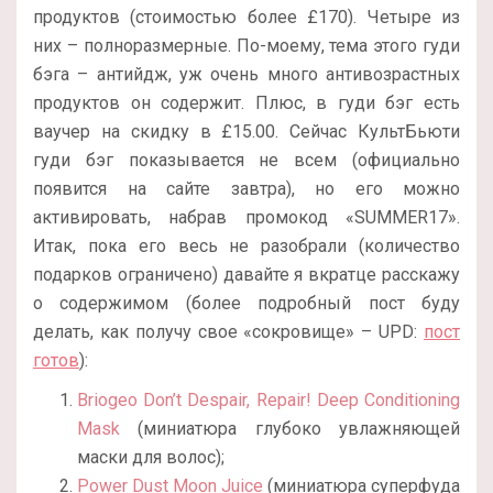
продуктов (стоимостью более £170). Четыре из
них – полноразмерные. По-моему, тема этого гуди
бэга – антийдж, уж очень много антивозрастных
продуктов он содержит. Плюс, в гуди бэг есть
ваучер на скидку в £15.00. Сейчас КультБьюти
гуди бэг показывается не всем (официально
появится на сайте завтра), но его можно
активировать, набрав промокод «SUMMER17».
Итак, пока его весь не разобрали (количество
подарков ограничено) давайте я вкратце расскажу
о содержимом (более подробный пост буду
делать, как получу свое «сокровище» – UPD:
пост
готов
):
Briogeo Don’t Despair, Repair! Deep Conditioning
Mask
(миниатюра глубоко увлажняющей
маски для волос);
Power Dust Moon Juice
(миниатюра суперфуда