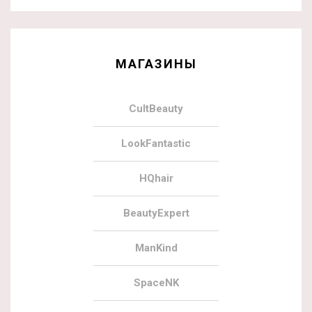
МАГАЗИНЫ
CultBeauty
LookFantastic
HQhair
BeautyExpert
ManKind
SpaceNK