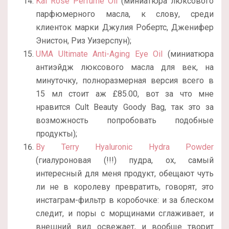
Kai Rose Perfume Oil
(миниатюра люксового
парфюмерного масла, к слову, среди
клиенток марки Джулия Робертс, Дженифер
Энистон, Риз Уизерспун);
UMA Ultimate Anti-Aging Eye Oil
(миниатюра
антиэйдж люксового масла для век, на
минуточку, полноразмерная версия всего в
15 мл стоит аж £85.00, вот за что мне
нравится Cult Beauty Goody Bag, так это за
возможность попробовать подобные
продукты);
By Terry Hyaluronic Hydra Powder
(гиалуроновая (!!!) пудра, ох, самый
интересный для меня продукт, обещают чуть
ли не в королеву превратить, говорят, это
инстаграм-фильтр в коробочке: и за блеском
следит, и поры с морщинами сглаживает, и
внешний вид освежает, и вообще творит