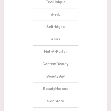
FeelUnique
iHerb
Selfridges
Asos
Net-A-Porter
ContentBeauty
BeautyBay
BeautyHeroes
SkinStore