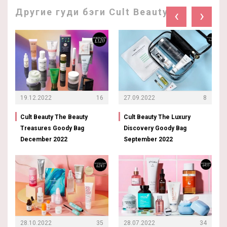
Другие гуди бэги Cult Beauty:
‹
›
19.12.2022
16
27.09.2022
8
Cult Beauty The Beauty
Cult Beauty The Luxury
Treasures Goody Bag
Discovery Goody Bag
December 2022
September 2022
28.10.2022
35
28.07.2022
34