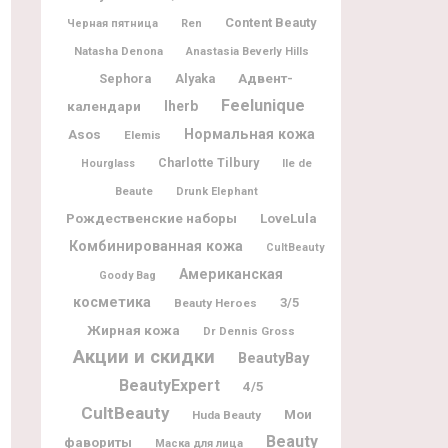
Content Beauty
Черная пятница
Ren
Natasha Denona
Anastasia Beverly Hills
Адвент-
Sephora
Alyaka
Feelunique
календари
Iherb
Нормальная кожа
Asos
Elemis
Charlotte Tilbury
Ile de
Hourglass
Beaute
Drunk Elephant
Рождественские наборы
LoveLula
Комбинированная кожа
CultBeauty
Американская
Goody Bag
косметика
3/5
Beauty Heroes
Жирная кожа
Dr Dennis Gross
Акции и скидки
BeautyBay
BeautyExpert
4/5
CultBeauty
Мои
Huda Beauty
Beauty
фавориты
Маска для лица