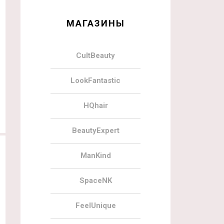
МАГАЗИНЫ
CultBeauty
LookFantastic
HQhair
BeautyExpert
ManKind
SpaceNK
FeelUnique