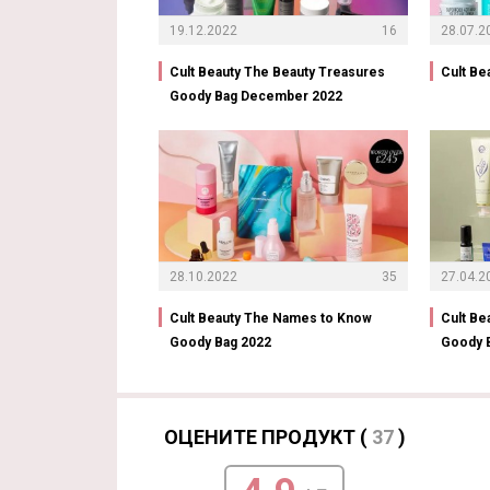
19.12.2022
16
28.07.2
Cult Beauty The Beauty Treasures
Cult Be
Goody Bag December 2022
28.10.2022
35
27.04.2
Cult Beauty The Names to Know
Cult Be
Goody Bag 2022
Goody 
ОЦЕНИТЕ ПРОДУКТ (
37
)