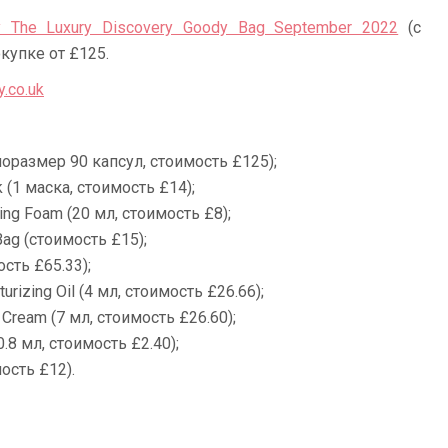
ty The Luxury Discovery Goody Bag September 2022
(с
купке от £125.
y.co.uk
норазмер 90 капсул, стоимость £125);
 (1 маска, стоимость £14);
ing Foam (20 мл, стоимость £8);
Bag (стоимость £15);
ость £65.33);
turizing Oil (4 мл, стоимость £26.66);
 Cream (7 мл, стоимость £26.60);
.8 мл, стоимость £2.40);
ость £12).