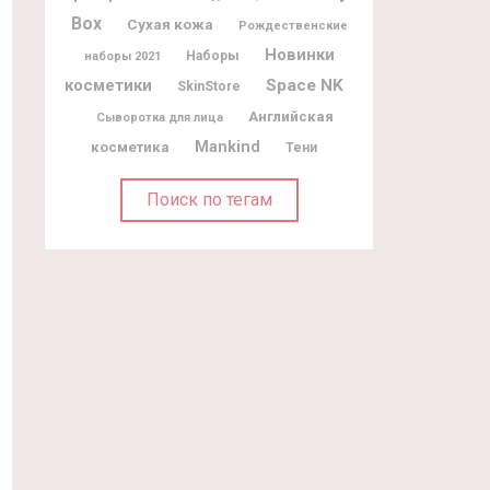
Box
Сухая кожа
Рождественские
Новинки
Наборы
наборы 2021
косметики
Space NK
SkinStore
Английская
Сыворотка для лица
Mankind
косметика
Тени
Поиск по тегам