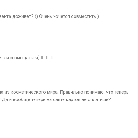
вента доживет? )) Очень хочется совместить )
я
ли совмещаться)🤷‍♀️🤷‍♀️🤷‍♀️
а из косметического мира. Правильно понимаю, что теперь
 Да и вообще теперь на сайте картой не оплатишь?