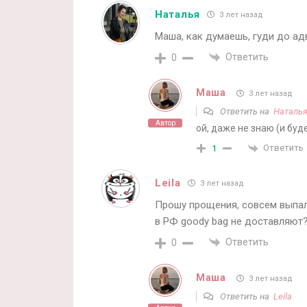
Наталья
3 лет назад
Маша, как думаешь, гуди до ад
Ответить
0
Маша
3 лет назад
Ответить на
Наталь
Автор
ой, даже не знаю (и будет 
Ответить
1
Leila
3 лет назад
Прошу прощения, совсем выпал
в РФ goody bag не доставляют?
Ответить
0
Маша
3 лет назад
Ответить на
Leila