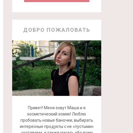
ДОБРО ПОЖАЛОВАТЬ
Привет! Меня зовут Маша и я
косметический хомяк! Люблю
пробовать новые баночки, выбирать
интересные продукты с не «пустыми»
составами, а также писать обо всем