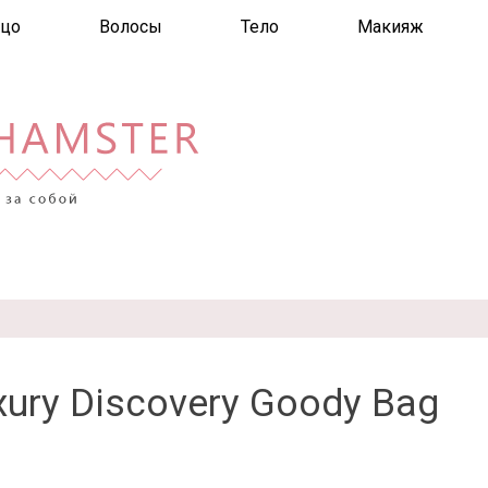
цо
Волосы
Тело
Макияж
xury Discovery Goody Bag