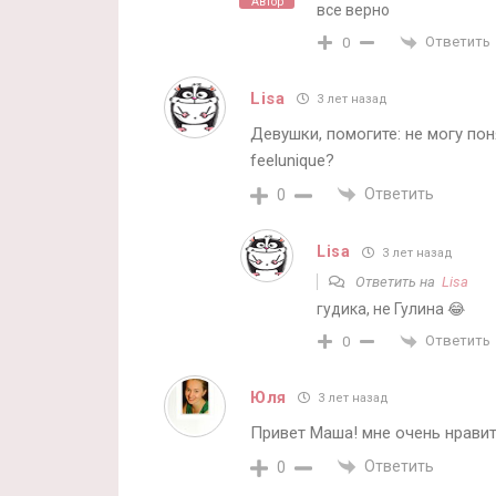
Автор
все верно
Ответить
0
Lisa
3 лет назад
Девушки, помогите: не могу пон
feelunique?
Ответить
0
Lisa
3 лет назад
Ответить на
Lisa
гудика, не Гулина 😂
Ответить
0
Юля
3 лет назад
Привет Маша! мне очень нравит
Ответить
0