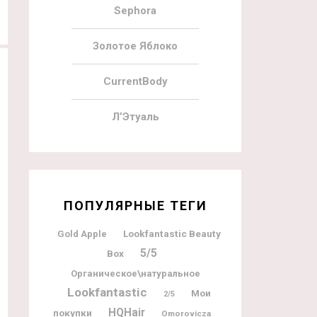
Sephora
Золотое Яблоко
CurrentBody
Л’Этуаль
ПОПУЛЯРНЫЕ ТЕГИ
Lookfantastic Beauty
Gold Apple
5/5
Box
Органическое\натуральное
Lookfantastic
Мои
2/5
HQHair
покупки
Omorovicza