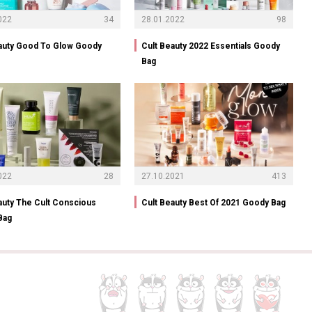
022
34
28.01.2022
98
auty Good To Glow Goody
Cult Beauty 2022 Essentials Goody
Bag
022
28
27.10.2021
413
auty The Cult Conscious
Cult Beauty Best Of 2021 Goody Bag
Bag