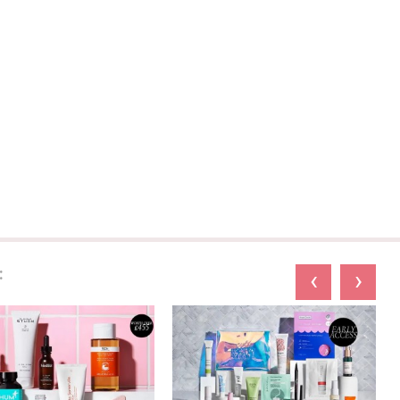
:
‹
›