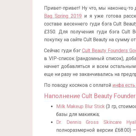
Привет-привет! Ну что, мы наконец-т
Bag Spring 2019
и я уже готова расск
составе весеннего гуди бэга Cult Bea
£350. Для получения гуди бэга Cult 
покупку на сайте Cult Beauty на сумму о
Сейчас гуди бэг
Cult Beauty Founders Go
в VIP-список (рандомный список), доб
начнет добавляться и всем остальным 
еще ни разу не заканчивались на предпр
По поводу косяков с оплатой
инфа есть
Наполнение Cult Beauty Founder
Milk Makeup Blur Stick
(3 гр, стоим
базы для макияжа;
Dr. Dennis Gross Skincare Hyal
полноразмерной версии £68.00)