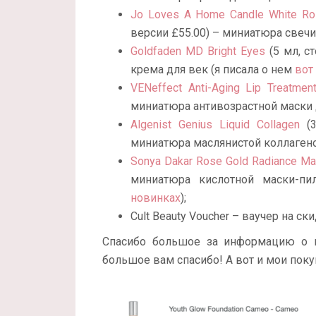
Jo Loves A Home Candle White R
версии £55.00) – миниатюра свечи
Goldfaden MD Bright Eyes
(5 мл, с
крема для век (я писала о нем
вот
VENeffect Anti-Aging Lip Treatmen
миниатюра антивозрастной маски д
Algenist Genius Liquid Collagen
(3
миниатюра маслянистой коллаген
Sonya Dakar Rose Gold Radiance M
миниатюра кислотной маски-пи
новинках
);
Cult Beauty Voucher – ваучер на с
Спасибо большое за информацию о н
большое вам спасибо! А вот и мои поку