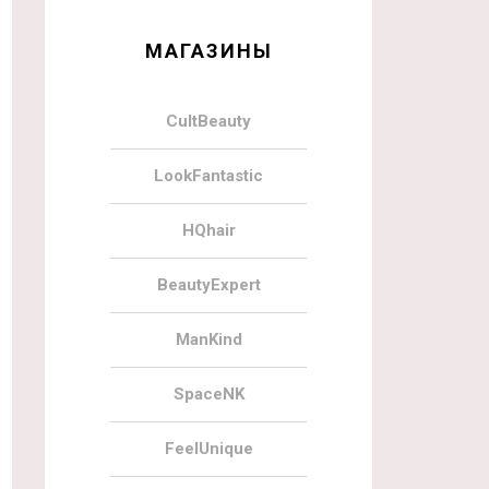
МАГАЗИНЫ
CultBeauty
LookFantastic
HQhair
BeautyExpert
ManKind
SpaceNK
FeelUnique