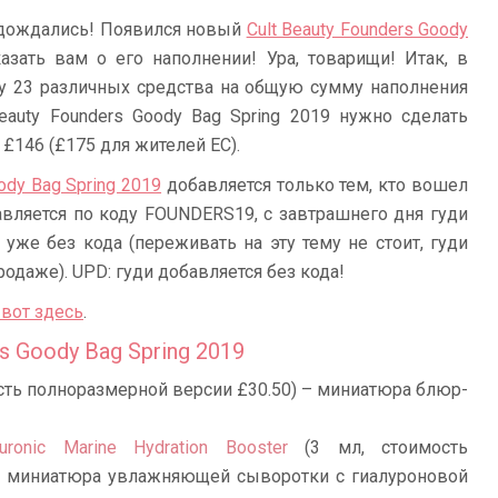
о дождались! Появился новый
Cult Beauty Founders Goody
азать вам о его наполнении! Ура, товарищи! Итак, в
uty 23 различных средства на общую сумму наполнения
Beauty Founders Goody Bag Spring 2019 нужно сделать
т £146 (£175 для жителей ЕС).
ody Bag Spring 2019
добавляется только тем, кто вошел
авляется по коду FOUNDERS19, с завтрашнего дня гуди
уже без кода (переживать на эту тему не стоит, гуди
одаже). UPD: гуди добавляется без кода!
 вот здесь
.
s Goody Bag Spring 2019
ость полноразмерной версии £30.50) – миниатюра блюр-
uronic Marine Hydration Booster
(3 мл, стоимость
 – миниатюра увлажняющей сыворотки с гиалуроновой