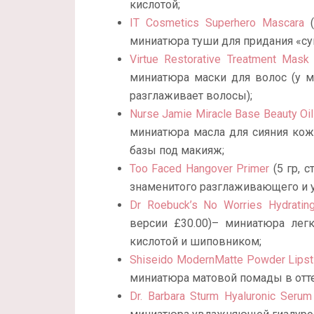
кислотой;
IT Cosmetics Superhero Mascara
(
миниатюра туши для придания «су
Virtue Restorative Treatment Mask
миниатюра маски для волос (у м
разглаживает волосы);
Nurse Jamie Miracle Base Beauty Oil
миниатюра масла для сияния кож
базы под макияж;
Too Faced Hangover Primer
(5 гр, 
знаменитого разглаживающего и 
Dr Roebuck’s No Worries Hydrating
версии £30.00)– миниатюра лег
кислотой и шиповником;
Shiseido ModernMatte Powder Lipst
миниатюра матовой помады в оттен
Dr. Barbara Sturm Hyaluronic Serum