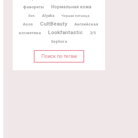
фавориты
Нормальная кожа
Alyaka
Ren
Черная пятница
CultBeauty
Asos
Английская
Lookfantastic
косметика
3/5
Sephora
Поиск по тегам