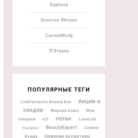
Sephora
Золотое Яблоко
CurrentBody
Л’Этуаль
ПОПУЛЯРНЫЕ ТЕГИ
Акции и
Lookfantastic Beauty Box
скидки
Жирная кожа
Мои
HQHair
покупки
4/5
LoveLula
BeautyExpert
Content
Hourglass
Новинки косметики
Beauty