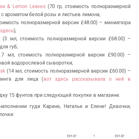
ose & Lemon Leaves
(70 гр, стоимость полноразмерной
 с ароматом белой розы и листьев лимона;
тоимость полноразмерной версии £48.00) – миниатюра
 здесь
);
t
(3 мл, стоимость полноразмерной версии £68.00) –
ля губ;
.7 мл, стоимость полноразмерной версии £90.00) –
овой водорослевой сыворотки;
ask
(14 мл, стоимость полноразмерной версии £60.00) –
линга для лица (
вот здесь рассказывала о ней в
кидку 15 фунтов при следующей покупке в магазине.
аполнении гуди Карине, Наталье и Елене! Девочки,
почки: