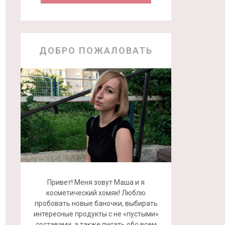
ДОБРО ПОЖАЛОВАТЬ
Привет! Меня зовут Маша и я
косметический хомяк! Люблю
пробовать новые баночки, выбирать
интересные продукты с не «пустыми»
составами, а также писать обо всем