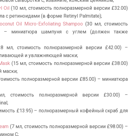
овой сыворотки с, извините, конским ценником;
l Oil
(10 мл, стоимость полноразмерной версии £32.00)
 с ретиноидами (в форме Retinyl Palmitate);
oconut Oil Micro-Exfoliating Shampoo
(30 мл, стоимость
0) – миниатюра шампуня с углем (должен также
8 мл, стоимость полноразмерной версии £42.00) –
вливающей и увлажняющей маски;
 Mask
(15 мл, стоимость полноразмерной версии £38.00)
 маски;
стоимость полноразмерной версии £85.00) – миниатюра
л, стоимость полноразмерной версии £30.00) –
nal;
имость £13.95) – полноразмерный кофейный скраб для
ream
(7 мл, стоимость полноразмерной версии £98.00) –
мином С;