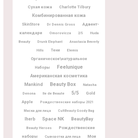
Сухая кожа
Charlotte Tilbury
Комбинированная кожа
Адвент-
SkinStore
Dr Dennis Gross
календари
Omorovicza
Huda
2/5
Beauty
Drunk Elephant
Anastasia Beverly
Тени
Elemis
Hills
Органическое\натуральное
Feelunique
Наборы
Американская косметика
Beauty Box
Mankind
Natasha
5/5
Gold
Denona
Ile de Beaute
Apple
Рождественские наборы 2021
Маска для лица
CultBeauty Goody Bag
Space NK
BeautyBay
Iherb
Рождественские
Beauty Heroes
наборы
Мои
Сыворотка для лица