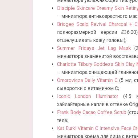
миниатюра увлажняющей гиалурон
Disciple Skincare Dreamy Skin Retiny
– миниатюра антивозрастного масла
Briogeo Scalp Revival Charcoal + C
полноразмерной версии £36.0
отшелушивать кожу головы);
Summer Fridays Jet Lag Mask
(2
миниатюра знаменитой восстана
Charlotte Tilbury Goddess Skin Clay
– миниатюра очищающей глиняной
Omorovicza Daily Vitamin C
(5 мл, 
сыворотки с витамином С;
Iconic London Illuminator
(4.5 м
хайлайтерные капли в оттенке Origi
Frank Body Cacao Coffee Scrub
(сто
тела;
Kat Burki Vitamin C Intensive Face C
миниатюра крема для лица с вита