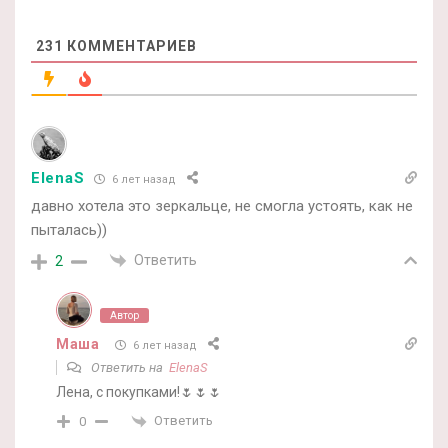
231
КОММЕНТАРИЕВ
ElenaS
6 лет назад
давно хотела это зеркальце, не смогла устоять, как не
пыталась))
Ответить
2
Автор
Маша
6 лет назад
Ответить на
ElenaS
Лена, с покупками!🌷🌷🌷
Ответить
0