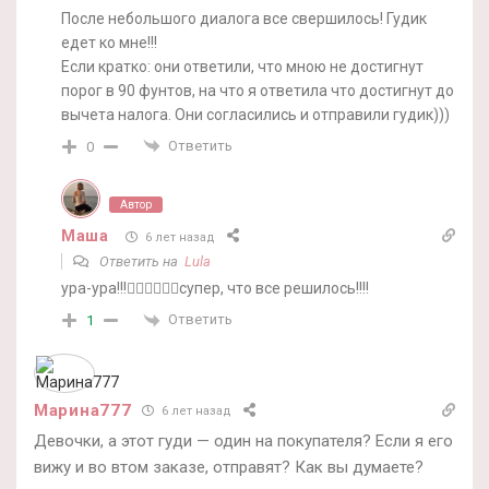
После небольшого диалога все свершилось! Гудик
едет ко мне!!!
Если кратко: они ответили, что мною не достигнут
порог в 90 фунтов, на что я ответила что достигнут до
вычета налога. Они согласились и отправили гудик)))
Ответить
0
Автор
Маша
6 лет назад
Ответить на
Lula
ура-ура!!!👯‍♀️👯‍♀️👯‍♀️супер, что все решилось!!!!
Ответить
1
Марина777
6 лет назад
Девочки, а этот гуди — один на покупателя? Если я его
вижу и во втом заказе, отправят? Как вы думаете?