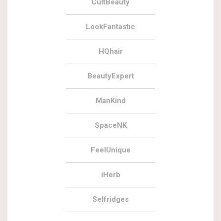
CultBeauty
LookFantastic
HQhair
BeautyExpert
ManKind
SpaceNK
FeelUnique
iHerb
Selfridges