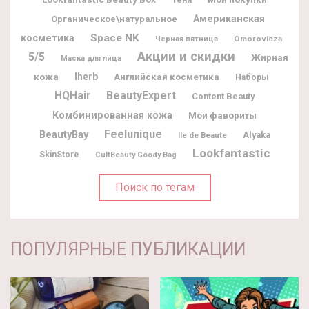
Тени
Американская
Органическое\натуральное
Space NK
косметика
Omorovicza
Черная пятница
Акции и скидки
5/5
Жирная
Маска для лица
кожа
Iherb
Английская косметика
Наборы
BeautyExpert
HQHair
Content Beauty
Комбинированная кожа
Мои фавориты
Feelunique
BeautyBay
Alyaka
Ile de Beaute
Lookfantastic
SkinStore
CultBeauty Goody Bag
Поиск по тегам
ПОПУЛЯРНЫЕ ПУБЛИКАЦИИ