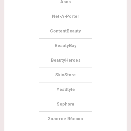
Asos
Net-A-Porter
ContentBeauty
BeautyBay
BeautyHeroes
SkinStore
YesStyle
Sephora
Золотое Яблоко