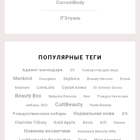
CurrentBody
Л’Этуаль
ПОПУЛЯРНЫЕ ТЕГИ
Адвент-календари
2/5
Сыворотка для лица
Mankind
Sephora
Beauty Heroes
Hourglass
Drunk
LoveLula
Сухая кожа
Dr Dennis Gross
Elephant
Beauty Box
Natasha Denona
Ren
Рождественские
CultBeauty
Huda Beauty
наборы 2021
Рождественские наборы
Нормальная кожа
3/5
Charlotte Tilbury
Gold Apple
Asos
4/5
Elemis
Новинки косметики
Anastasia Beverly Hills
Lookfantastic Beauty Box
Мои покупки