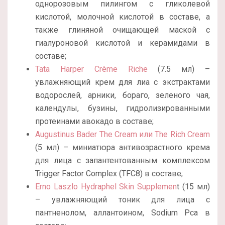
однорозовым пилингом с гликолевой
кислотой, молочной кислотой в составе, а
также глиняной очищающей маской с
гиалуроновой кислотой и керамидами в
составе;
Tata Harper Crème Riche
(7.5 мл) –
увлажняющий крем для лиа с экстрактами
водорослей, арники, бораго, зеленого чая,
календулы, бузины, гидролизированными
протеинами авокадо в составе;
Augustinus Bader The Cream или The Rich Cream
(5 мл) – миниатюра антивозрастного крема
для лица с запантентованным комплексом
Trigger Factor Complex (TFC8) в составе;
Erno Laszlo Hydraphel Skin Supplemen
t (15 мл)
– увлажняющий тоник для лица с
пантненолом, аллантоином, Sodium Pca в