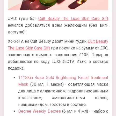
UPD: гуди бэг
Cult Beauty The Luxe Skin Care Gift
начался добавляться всем желающим (без вип-
доступа)!
Хо-хо! А на Cult Beauty дарят мини гудик
Cult Beauty
The Luxe Skin Care Gift
при покупке на сумму от £90,
заявленная стоимость наполнения £135. Подарок
добавляется по коду LUXEDEC19. Итак, в составе
подарка:
111Skin Rose Gold Brightening Facial Treatment
Mask
(30 мл, 1 маска)– осветляющая маска
для лица с аллантоином, гидролизированным
коллагеном, аминокислотами шелка,
ниацинамидом, золотом в составе;
Decree Weekly Decree
(6 мл и 4 мл) – набор с