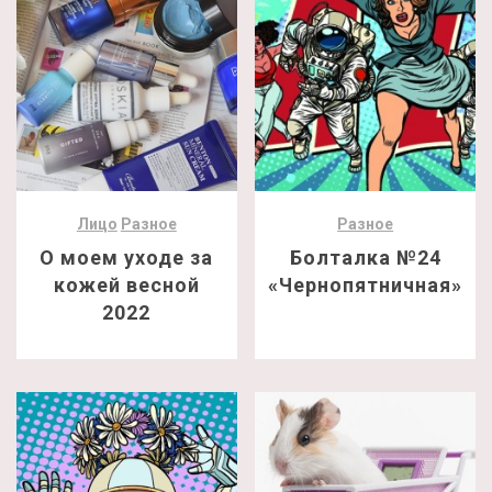
Лицо
Разное
Разное
О моем уходе за
Болталка №24
кожей весной
«Чернопятничная»
2022