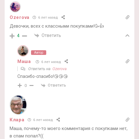
Ozerova
6 лет назад
Девочки, всех с классными покупками!🥳👍
Ответить
4
Автор
Маша
6 лет назад
Ответить на
Ozerova
Спасибо-спасибо!😘😘😘
Ответить
0
Клара
6 лет назад
Маша, почему-то моего комментария с покупками нет,
в спам попал?((