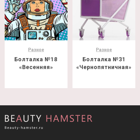
Разное
Разное
Болталка №18
Болталка №31
«Весенняя»
«Чернопятничная»