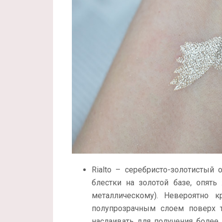
Rialto – серебристо-золотисты
блестки на золотой базе, опят
металлическому). Невероятно 
полупрозрачным слоем поверх т
наслаивать для получения более 