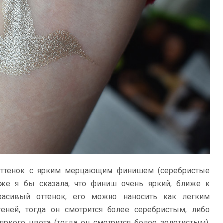
й оттенок с ярким мерцающим финишем (серебристые
ь же я бы сказала, что финиш очень яркий, ближе к
красивый оттенок, его можно наносить как легким
еней, тогда он смотрится более серебристым, либо
яркого цвета (тогда он смотрится более золотистым).