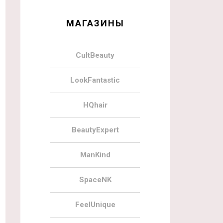
МАГАЗИНЫ
CultBeauty
LookFantastic
HQhair
BeautyExpert
ManKind
SpaceNK
FeelUnique