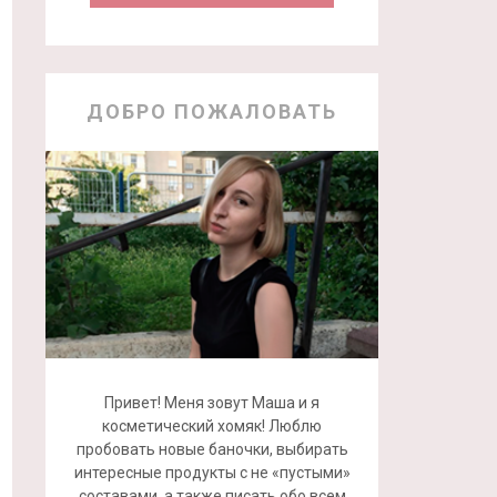
ДОБРО ПОЖАЛОВАТЬ
Привет! Меня зовут Маша и я
косметический хомяк! Люблю
пробовать новые баночки, выбирать
интересные продукты с не «пустыми»
составами, а также писать обо всем