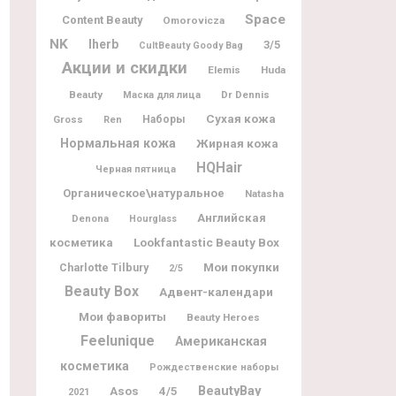
Space
Content Beauty
Omorovicza
NK
Iherb
3/5
CultBeauty Goody Bag
Акции и скидки
Elemis
Huda
Beauty
Dr Dennis
Маска для лица
Сухая кожа
Gross
Наборы
Ren
Нормальная кожа
Жирная кожа
HQHair
Черная пятница
Органическое\натуральное
Natasha
Английская
Denona
Hourglass
Lookfantastic Beauty Box
косметика
Мои покупки
Charlotte Tilbury
2/5
Beauty Box
Адвент-календари
Мои фавориты
Beauty Heroes
Feelunique
Американская
косметика
Рождественские наборы
BeautyBay
Asos
4/5
2021