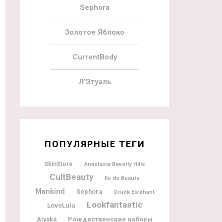
Sephora
Золотое Яблоко
CurrentBody
Л’Этуаль
ПОПУЛЯРНЫЕ ТЕГИ
SkinStore
Anastasia Beverly Hills
CultBeauty
Ile de Beaute
Mankind
Sephora
Drunk Elephant
Lookfantastic
LoveLula
Рождественские наборы
Alyaka