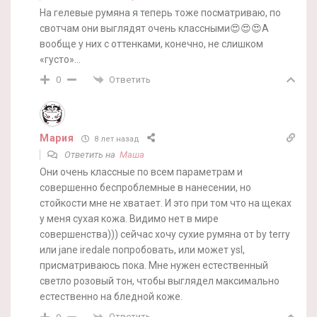
На гелевые румяна я теперь тоже посматриваю, по
свотчам они выглядят очень классными😍😍😍А
вообще у них с оттенками, конечно, не слишком
«густо»…
Ответить
0
Мария
8 лет назад
Ответить на
Маша
Они очень классные по всем параметрам и
совершенно беспроблемные в нанесении, но
стойкости мне не хватает. И это при том что на щеках
у меня сухая кожа. Видимо нет в мире
совершенства))) сейчас хочу сухие румяна от by terry
или jane iredale попробовать, или может ysl,
присматриваюсь пока. Мне нужен естественный
светло розовый тон, чтобы выглядел максимально
естественно на бледной коже.
Ответить