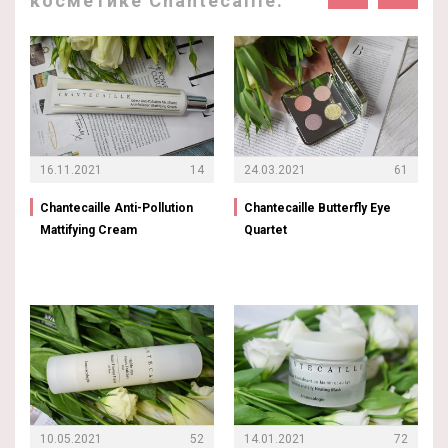
косметике Chantecaille:
16.11.2021
14
24.03.2021
61
Chantecaille Anti-Pollution
Chantecaille Butterfly Eye
Mattifying Cream
Quartet
10.05.2021
52
14.01.2021
72