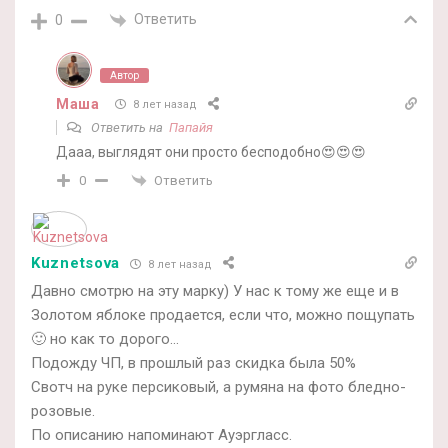
Ответить
0
Автор
Маша
8 лет назад
Ответить на
Папайя
Дааа, выглядят они просто бесподобно😍😍😍
Ответить
0
Kuznetsova
8 лет назад
Давно смотрю на эту марку) У нас к тому же еще и в
Золотом яблоке продается, если что, можно пощупать
🙂 но как то дорого…
Подожду ЧП, в прошлый раз скидка была 50%
Свотч на руке персиковый, а румяна на фото бледно-
розовые.
По описанию напоминают Ауэргласс.