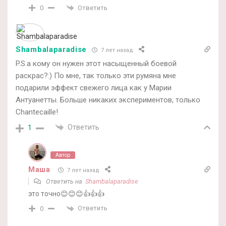
Ответить
0
Shambalaparadise
7 лет назад
P.S.а кому он нужен этот насыщенный боевой
раскрас?:) По мне, так только эти румяна мне
подарили эффект свежего лица как у Марии
Антуанетты. Больше никаких экспериментов, только
Chantecaille!
Ответить
1
Автор
Маша
7 лет назад
Ответить на
Shambalaparadise
это точно😊😊😊👍👍👍
Ответить
0