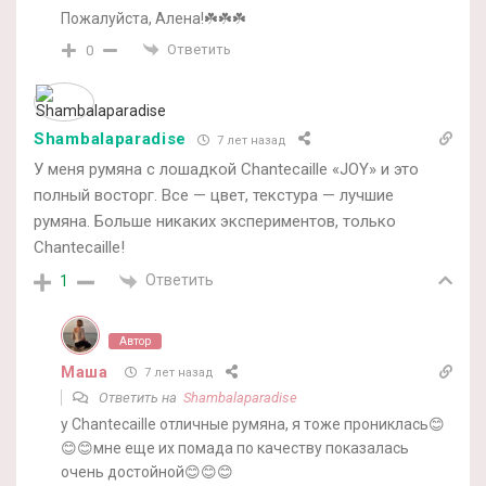
Пожалуйста, Алена!☘️☘️☘️
Ответить
0
Shambalaparadise
7 лет назад
У меня румяна с лошадкой Chantecaille «JOY» и это
полный восторг. Все — цвет, текстура — лучшие
румяна. Больше никаких экспериментов, только
Chantecaille!
Ответить
1
Автор
Маша
7 лет назад
Ответить на
Shambalaparadise
у Chantecaille отличные румяна, я тоже прониклась😊
😊😊мне еще их помада по качеству показалась
очень достойной😊😊😊