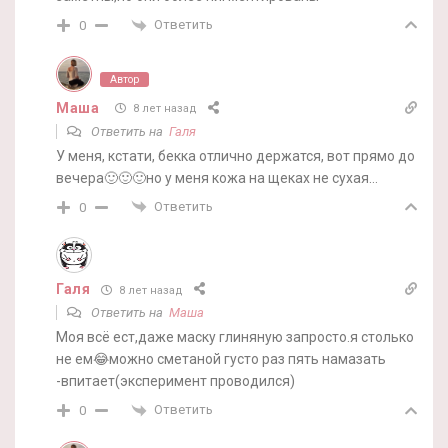
Ответить
0
Автор
Маша
8 лет назад
Ответить на
Галя
У меня, кстати, бекка отлично держатся, вот прямо до
вечера🙂🙂🙂но у меня кожа на щеках не сухая…
Ответить
0
Галя
8 лет назад
Ответить на
Маша
Моя всё ест,даже маску глиняную запросто.я столько
не ем😂можно сметаной густо раз пять намазать
-впитает(эксперимент проводился)
Ответить
0