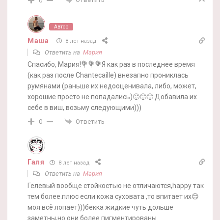
0
Автор
Маша
8 лет назад
Ответить на
Мария
Спасибо, Мария!💐💐💐Я как раз в последнее время
(как раз после Chantecaille) внезапно прониклась
румянами (раньше их недооценивала, либо, может,
хорошие просто не попадались)🙂🙂🙂 Добавила их
себе в виш, возьму следующими)))
Ответить
0
Галя
8 лет назад
Ответить на
Мария
Гелевый вообще стойкостью не отличаются,happy так
тем более.плюс если кожа суховата ,то впитает их😊
моя всё лопает)))бекка жидкие чуть дольше
заметны,но они более пигментированы