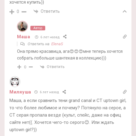
хочется купить))
Ответить
0
Автор
Маша
6 лет назад
Ответить на
ElenaS
Она прямо красавица, ага😍😍😍мне теперь хочется
собрать побольше шантекая в коллекцию)))
Ответить
0
Миляуша
6 лет назад
Маша, а если сравнить тени grand canal и CT uptown girl,
то что более любимое и почему? Потянуло на серое, а
CT серая пропала везде (культ, спейс, даже на офиц
сайте нет((. Хочется чего-то серого😊. Или ждать
uptown girl?))