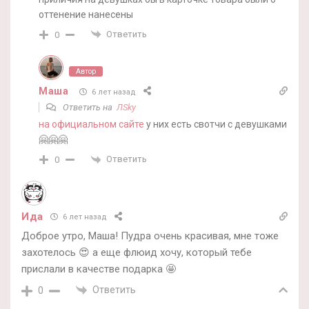
оттенение нанесены
Ответить
0
Автор
Маша
6 лет назад
Ответить на
ЛSky
на официальном сайте
у них есть свотчи с девушками
🤗🤗🤗
Ответить
0
Ида
6 лет назад
Доброе утро, Маша! Пудра очень красивая, мне тоже
захотелось 😍 а еще флюид хочу, который тебе
прислали в качестве подарка 🤩
Ответить
0