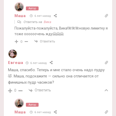
Автор
Маша
6 лет назад
Ответить на
Вика
Пожалуйста-пожалуйста, Вика!🌺🌺🌺новую лимитку я
тоже оооооочень жду🤗🤗🤗
Ответить
0
Евгеша
6 лет назад
Маша, спасибо. Теперь и мне стало очень надо пудру
🤣. Маша, подскажите — сильно она отличается от
финишных пудр часиков?
Ответить
0
Автор
Маша
6 лет назад