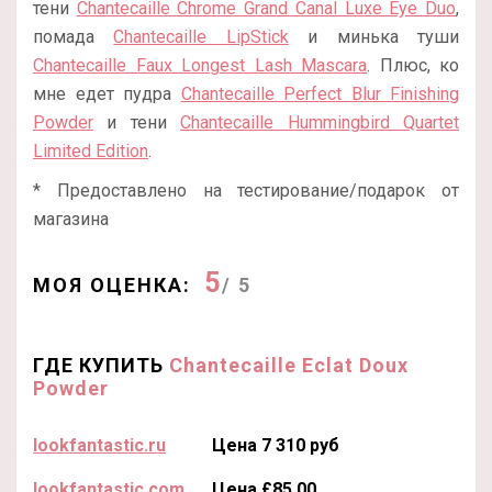
тени
Chantecaille Chrome Grand Canal Luxe Eye Duo
,
помада
Chantecaille LipStick
и минька туши
Chantecaille Faux Longest Lash Mascara
. Плюс, ко
мне едет пудра
Chantecaille Perfect Blur Finishing
Powder
и тени
Chantecaille Hummingbird Quartet
Limited Edition
.
* Предоставлено на тестирование/подарок от
магазина
5
МОЯ ОЦЕНКА:
/ 5
ГДЕ КУПИТЬ
Chantecaille Eclat Doux
Powder
lookfantastic.ru
Цена 7 310 руб
lookfantastic.com
Цена £85.00