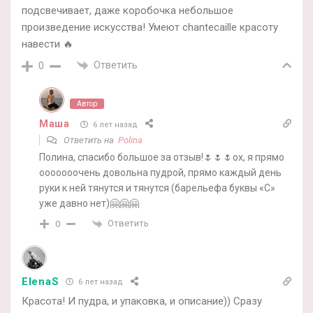
подсвечивает, даже коробочка небольшое
произведение искусства! Умеют chantecaille красоту
навести 🔥
Ответить
0
Автор
Маша
6 лет назад
Ответить на
Polina
Полина, спасибо большое за отзыв!🌷🌷🌷ох, я прямо
ооооооочень довольна пудрой, прямо каждый день
руки к ней тянутся и тянутся (барельефа буквы «С»
уже давно нет)🤗🤗🤗
Ответить
0
ElenaS
6 лет назад
Красота! И пудра, и упаковка, и описание)) Сразу