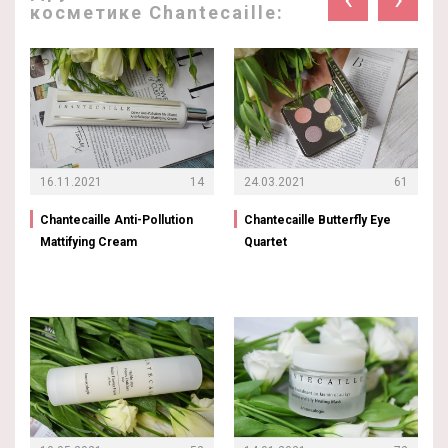
косметике Chantecaille:
16.11.2021
14
24.03.2021
61
Chantecaille Anti-Pollution
Chantecaille Butterfly Eye
Mattifying Cream
Quartet