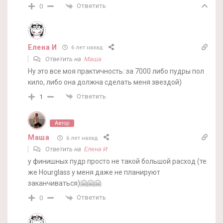
Ответить
0
Елена И
6 лет назад
Ответить на
Маша
Ну это все моя практичность: за 7000 либо пудры пол
кило, либо она должна сделать меня звездой)
Ответить
1
Автор
Маша
6 лет назад
Ответить на
Елена И
у финишных пудр просто не такой большой расход (те
же Hourglass у меня даже не планируют
заканчиваться)🤗🤗🤗
Ответить
0