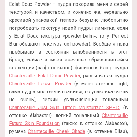
Eclat Doux Powder – пудра покорила меня и своей
текстурой, и качеством, и конечно же, нереально
красивой упаковкой (теперь безумно любопытно
попробовать текстуру новой пудры-лимитки, если
у Eclat Doux текстура «powder-balm», то у Perfect
Blur обещают текстуру gel-powder). Вообще я пока
пребываю в состоянии влюбленности в этот
бренд, сейчас в моей внезапно образовавшейся
коллекции (на фото выше): финишная блюр-пудра
Chantecaille Eclat Doux Powder
, рассыпчатая пудра
Chantecaille Loose Powder
(у меня оттенок Light,
сама пудра мне очень нравится, но упаковка очень
не очень), легкий увлажняющий тональный
Chantecaille Just Skin Tinted Moisturizer SPF15
(в
оттенке Alabaster), легкий тональный
Chantecaille
Future Skin Foundation
(также в оттенке Alabaster),
румяна
Chantecaille Cheek Shade
(в оттенке Bliss),