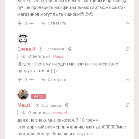
Вес 7 g .24 oz, вопросы с весом, составом и пр. всегда
лучше проверить на официальных сайтах, на сайтах
магазинов могут быть ошибки😊😊😊
Ответить
0
Елена И
6 лет назад
Ответить на
Маша
Щедро! Поэтому ни один магазин не написал вес
продукта, точно))))
Ответить
0
Автор
Маша
6 лет назад
Ответить на
Елена И
даже не знаю, мне кажется, 7-10 грамм –
стандартный размер для финишных пудр🤷‍♀️🤷‍♀️🤷‍♀️мне
по крайней мере больше и не нужно…