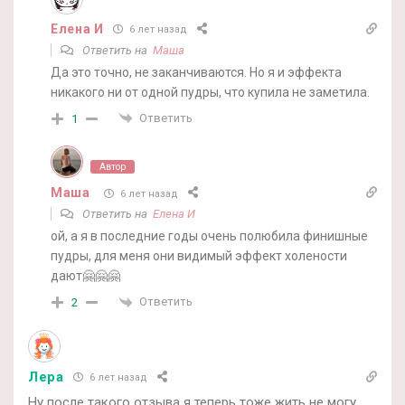
Елена И
6 лет назад
Ответить на
Маша
Да это точно, не заканчиваются. Но я и эффекта
никакого ни от одной пудры, что купила не заметила.
Ответить
1
Автор
Маша
6 лет назад
Ответить на
Елена И
ой, а я в последние годы очень полюбила финишные
пудры, для меня они видимый эффект холености
дают🤗🤗🤗
Ответить
2
Лера
6 лет назад
Ну после такого отзыва я теперь тоже жить не могу