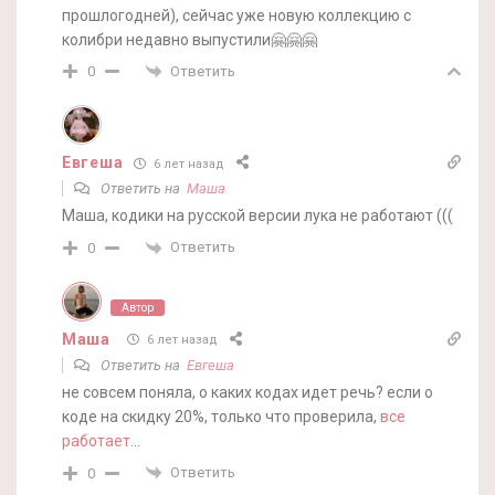
прошлогодней), сейчас уже новую коллекцию с
колибри недавно выпустили🤗🤗🤗
Ответить
0
Евгеша
6 лет назад
Ответить на
Маша
Маша, кодики на русской версии лука не работают (((
Ответить
0
Автор
Маша
6 лет назад
Ответить на
Евгеша
не совсем поняла, о каких кодах идет речь? если о
коде на скидку 20%, только что проверила,
все
работает
…
Ответить
0