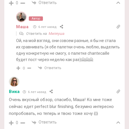
Ответить
0
Автор
Маша
6 лет назад
Ответить на
Миляуша
Ой, на мой взгляд, они совсем разные, я бы не стала
их сравнивать (я обе палетки очень люблю, выделить
одну конкретную не смогу, о палетке chantecaille
будет пост через неделю как раз)🤗🤗🤗
Ответить
0
Вика
6 лет назад
Очень вкусный обзор, спасибо, Маша! Ко мне тоже
сейчас едет perfect blur finishing, безумно интересно
попробовать, но теперь и твою тоже хочу 🐹
Ответить
0