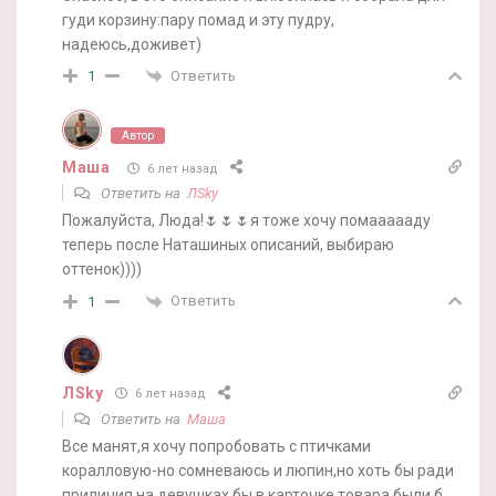
гуди корзину:пару помад и эту пудру,
надеюсь,доживет)
Ответить
1
Автор
Маша
6 лет назад
Ответить на
ЛSky
Пожалуйста, Люда!🌷🌷🌷я тоже хочу помаааааду
теперь после Наташиных описаний, выбираю
оттенок))))
Ответить
1
ЛSky
6 лет назад
Ответить на
Маша
Все манят,я хочу попробовать с птичками
коралловую-но сомневаюсь и люпин,но хоть бы ради
приличия на девушках бы в карточке товара были б