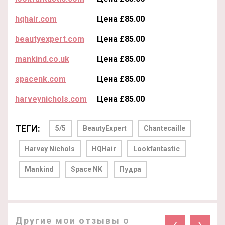
hqhair.com
Цена £85.00
beautyexpert.com
Цена £85.00
mankind.co.uk
Цена £85.00
spacenk.com
Цена £85.00
harveynichols.com
Цена £85.00
ТЕГИ:
5/5
BeautyExpert
Chantecaille
Harvey Nichols
HQHair
Lookfantastic
Mankind
Space NK
Пудра
Другие мои отзывы о
‹
›