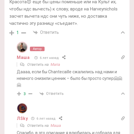
Красота😍 еще бы цены поменьше или на Культ их,
чтобы ндс вычесть) к слову, вроде на Harveynichols
засчет вычета ндс они чуть ниже, но доставка
частично эту разницу «съедает».
Ответить
1
Автор
Маша
6 лет назад
Ответить на
Maria
Даааа, если бы Chantecaille сжалились над нами и
немного снизили ценник – было бы просто супер🤗🤗
🤗
Ответить
3
ЛSky
6 лет назад
Ответить на
Маша
Спасибо, в это описание я влюбилась и собрала для