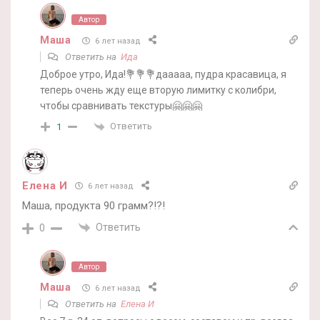
Автор
Маша
6 лет назад
Ответить на
Ида
Доброе утро, Ида!💐💐💐дааааа, пудра красавица, я
теперь очень жду еще вторую лимитку с колибри,
чтобы сравнивать текстуры🤗🤗🤗
Ответить
1
Елена И
6 лет назад
Маша, продукта 90 грамм?!?!
Ответить
0
Автор
Маша
6 лет назад
Ответить на
Елена И