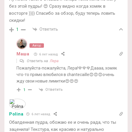
без этой пудры! 😍 Сразу видно когда хомяк в
восторге )))) Спасибо за обзор, буду теперь ловить
скидки!
Ответить
1
Автор
Маша
6 лет назад
Ответить на
Лера
Пожалуйста-пожалуйста, Лера!🌹🌹🌹Даааа, хомяк
что-то прямо влюбился в chantecaille😍😍😍очень
жду свои новые лимитки😍😍😍
Ответить
1
Polina
6 лет назад
Обалденная пудра, обожаю ее и очень рада, что ты
заценила! Текстура, как красиво и натурально