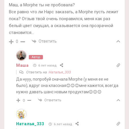
Маш, а Morphe ты не пробовала?
Все равно что ли Нарс заказать, а Morphe пусть лежит
пока? Отзыв твой очень понравился, меня как раз
белый цвет смущал, а оказывается она прозрачной
становится…
Ответить
0
Автор
Маша
6 лет назад
Ответить на
Наталья_333
Да нууу, попробуй сначала Morphe (у меня ее не
было), вдруг она классная😊😊😊мне кажется, всегда
нужно давать шанс новым продуктам😊😊😊
Ответить
0
Наталья_333
6 лет назад