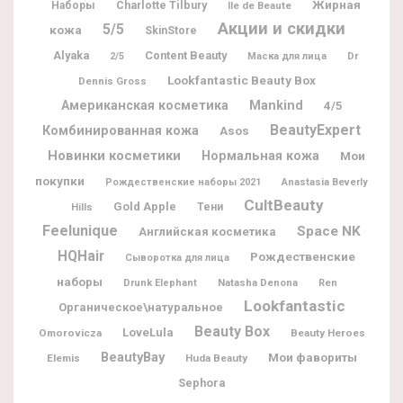
Жирная
Charlotte Tilbury
Наборы
Ile de Beaute
Акции и скидки
5/5
кожа
SkinStore
Alyaka
Content Beauty
Dr
2/5
Маска для лица
Lookfantastic Beauty Box
Dennis Gross
Американская косметика
Mankind
4/5
BeautyExpert
Комбинированная кожа
Asos
Новинки косметики
Нормальная кожа
Мои
покупки
Рождественские наборы 2021
Anastasia Beverly
CultBeauty
Gold Apple
Тени
Hills
Feelunique
Space NK
Английская косметика
HQHair
Рождественские
Сыворотка для лица
наборы
Natasha Denona
Drunk Elephant
Ren
Lookfantastic
Органическое\натуральное
Beauty Box
LoveLula
Omorovicza
Beauty Heroes
BeautyBay
Мои фавориты
Elemis
Huda Beauty
Sephora