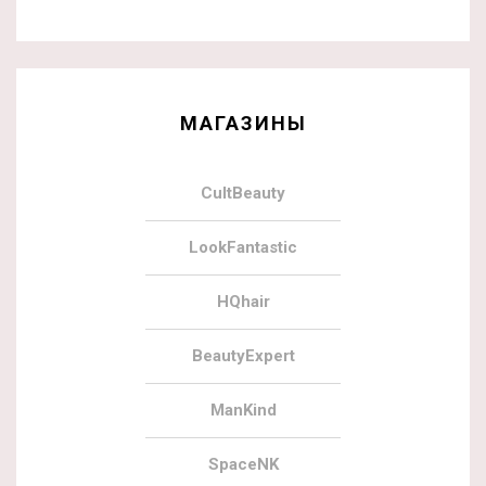
МАГАЗИНЫ
CultBeauty
LookFantastic
HQhair
BeautyExpert
ManKind
SpaceNK