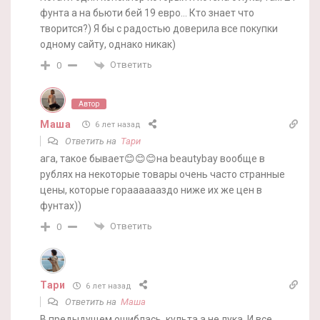
фунта а на бьюти бей 19 евро… Кто знает что
творится?) Я бы с радостью доверила все покупки
одному сайту, однако никак)
Ответить
0
Автор
Маша
6 лет назад
Ответить на
Тари
ага, такое бывает😊😊😊на beautybay вообще в
рублях на некоторые товары очень часто странные
цены, которые горааааааздо ниже их же цен в
фунтах))
Ответить
0
Тари
6 лет назад
Ответить на
Маша
В предыдущем ошиблась, культа а не лука. И все