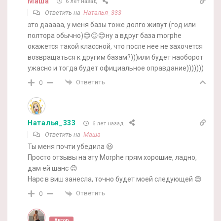
Маша
6 лет назад
Ответить на
Наталья_333
это дааааа, у меня базы тоже долго живут (год или
полтора обычно)😊😊😊ну а вдруг база morphe
окажется такой классной, что после нее не захочется
возвращаться к другим базам?)))или будет наоборот
ужасно и тогда будет официальное оправдание)))))))
Ответить
0
Наталья_333
6 лет назад
Ответить на
Маша
Ты меня почти убедила 😃
Просто отзывы на эту Morphe прям хорошие, ладно,
дам ей шанс 😊
Нарс в виш занесла, точно будет моей следующей 😊
Ответить
0
Автор