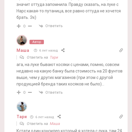
значит оттуда запомнила. Правду сказать, на луке с
Нарс какая-то путаница, все равно оттуда не хочется
брать. Эх)
Ответить
0
Автор
Маша
6 лет назад
Ответить на
Тари
ага, на луке бывают косяки с ценами, помню, совсем
недавно на какую банку была стоимость на 20 фунтов
выше, чем у других магазинов (при этом с другой
продукцией бренда таких косяков не было)…
Ответить
0
Тари
6 лет назад
Ответить на
Маша
Кстати один консилер который я хотела с лука, там 24