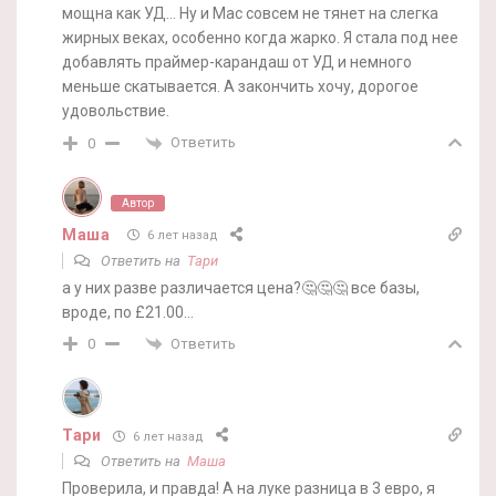
мощна как УД… Ну и Мас совсем не тянет на слегка
жирных веках, особенно когда жарко. Я стала под нее
добавлять праймер-карандаш от УД и немного
меньше скатывается. А закончить хочу, дорогое
удовольствие.
Ответить
0
Автор
Маша
6 лет назад
Ответить на
Тари
а у них разве различается цена?🤔🤔🤔 все базы,
вроде, по £21.00…
Ответить
0
Тари
6 лет назад
Ответить на
Маша
Проверила, и правда! А на луке разница в 3 евро, я