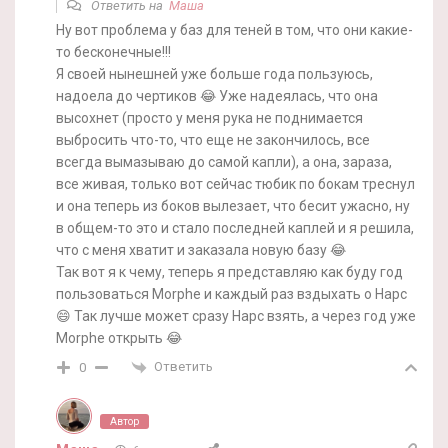
Ответить на
Маша
Ну вот проблема у баз для теней в том, что они какие-
то бесконечные!!!
Я своей нынешней уже больше года пользуюсь,
надоела до чертиков 😂 Уже надеялась, что она
высохнет (просто у меня рука не поднимается
выбросить что-то, что еще не закончилось, все
всегда вымазываю до самой капли), а она, зараза,
все живая, только вот сейчас тюбик по бокам треснул
и она теперь из боков вылезает, что бесит ужасно, ну
в общем-то это и стало последней каплей и я решила,
что с меня хватит и заказала новую базу 😂
Так вот я к чему, теперь я представляю как буду год
пользоваться Morphe и каждый раз вздыхать о Нарс
😄 Так лучше может сразу Нарс взять, а через год уже
Morphe открыть 😂
Ответить
0
Автор