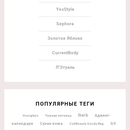
YesStyle
Sephora
Золотое Яблоко
CurrentBody
Л’Этуаль
ПОПУЛЯРНЫЕ ТЕГИ
Iherb
Адвент-
Hourglass
Черная пятница
календари
Сухая кожа
3/5
CultBeauty Goody Bag