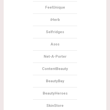
FeelUnique
iHerb
Selfridges
Asos
Net-A-Porter
ContentBeauty
BeautyBay
BeautyHeroes
SkinStore