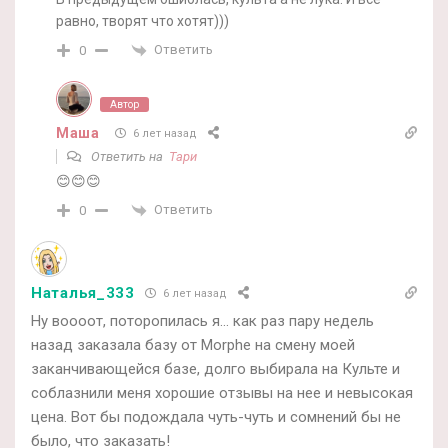
равно, творят что хотят)))
Ответить
0
Автор
Маша
6 лет назад
Ответить на
Тари
😊😊😊
Ответить
0
Наталья_333
6 лет назад
Ну воооот, поторопилась я… как раз пару недель
назад заказала базу от Morphe на смену моей
заканчивающейся базе, долго выбирала на Культе и
соблазнили меня хорошие отзывы на нее и невысокая
цена. Вот бы подождала чуть-чуть и сомнений бы не
было, что заказать!