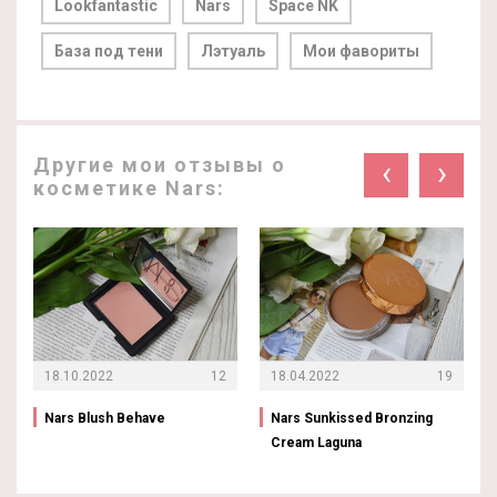
Lookfantastic
Nars
Space NK
База под тени
Лэтуаль
Мои фавориты
Другие мои отзывы о
‹
›
косметике Nars:
18.10.2022
12
18.04.2022
19
Nars Blush Behave
Nars Sunkissed Bronzing
Cream Laguna