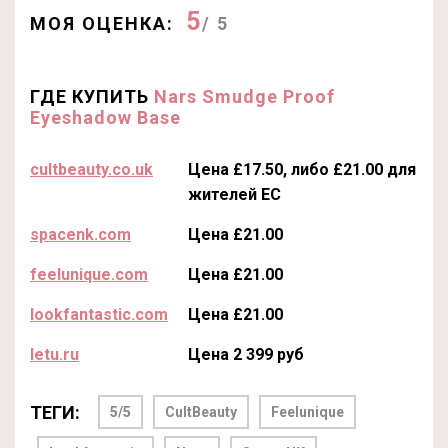
5
МОЯ ОЦЕНКА:
/ 5
ГДЕ КУПИТЬ
Nars Smudge Proof
Eyeshadow Base
cultbeauty.co.uk
Цена £17.50, либо £21.00 для
жителей ЕС
spacenk.com
Цена £21.00
feelunique.com
Цена £21.00
lookfantastic.com
Цена £21.00
letu.ru
Цена 2 399 руб
ТЕГИ:
5/5
CultBeauty
Feelunique