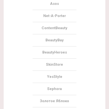
Asos
Net-A-Porter
ContentBeauty
BeautyBay
BeautyHeroes
SkinStore
YesStyle
Sephora
Золотое Яблоко