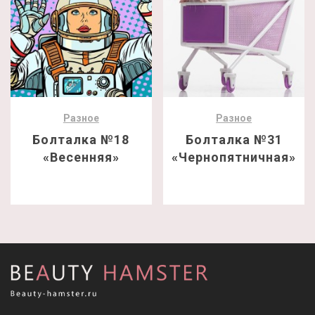
Разное
Разное
Болталка №18
Болталка №31
«Весенняя»
«Чернопятничная»