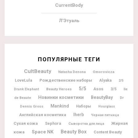
CurrentBody
Л’Этуаль
ПОПУЛЯРНЫЕ ТЕГИ
CultBeauty
Natasha Denona
Omorovicza
Рождественские наборы
LoveLula
Alyaka
2/5
5/5
Asos
3/5
Beauty Heroes
Ile
Drunk Elephant
Новинки косметики
BeautyBay
de Beaute
Dr
Mankind
Dennis Gross
Наборы
Hourglass
Iherb
Английская косметика
Черная пятница
Жирная
Сухая кожа
Sephora
Сыворотка для лица
Beauty Box
Space NK
кожа
Content Beauty