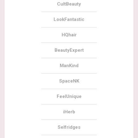
CultBeauty
LookFantastic
HQhair
BeautyExpert
ManKind
SpaceNK
FeelUnique
iHerb
Selfridges