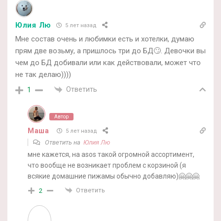
Юлия Лю
5 лет назад
Мне состав очень и любимки есть и хотелки, думаю
прям две возьму, а пришлось три до БД🙄. Девочки вы
чем до БД добивали или как действовали, может что
не так делаю))))
Ответить
1
Автор
Маша
5 лет назад
Ответить на
Юлия Лю
мне кажется, на asos такой огромной ассортимент,
что вообще не возникает проблем с корзиной (я
всякие домашние пижамы обычно добавляю)🤗🤗🤗
Ответить
2