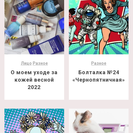
Лицо
Разное
Разное
О моем уходе за
Болталка №24
кожей весной
«Чернопятничная»
2022