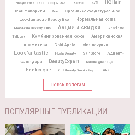
HQHair
4/5
Elemis
Рождественские наборы 2021
Мои фавориты
Органическое\натуральное
Ren
Lookfantastic Beauty Box
Нормальная кожа
Акции и скидки
Charlotte
Anastasia Beverly Hills
Комбинированная кожа
Американская
Tilbury
косметика
Мои покупки
Gold Apple
Lookfantastic
Адвент-
Huda Beauty
SkinStore
BeautyExpert
календари
Маска для лица
Feelunique
Тени
CultBeauty Goody Bag
Поиск по тегам
ПОПУЛЯРНЫЕ ПУБЛИКАЦИИ