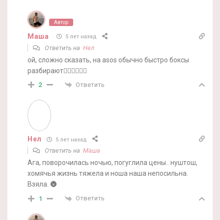
Автор
Маша
5 лет назад
Ответить на
Нел
ой, сложно сказать, на asos обычно быстро боксы
разбирают🤷‍♀️🤷‍♀️🤷‍♀️
Ответить
2
Нел
5 лет назад
Ответить на
Маша
Ага, поворочилась ночью, погуглила цены.. нуштош,
хомячья жизнь тяжела и ноша наша непосильна.
Взяла. 🌚
Ответить
1