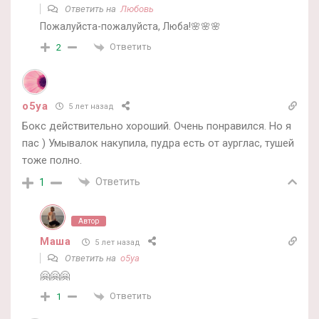
Ответить на
Любовь
Пожалуйста-пожалуйста, Люба!🌸🌸🌸
Ответить
2
o5ya
5 лет назад
Бокс действительно хороший. Очень понравился. Но я
пас ) Умывалок накупила, пудра есть от аурглас, тушей
тоже полно.
Ответить
1
Автор
Маша
5 лет назад
Ответить на
o5ya
🤗🤗🤗
Ответить
1