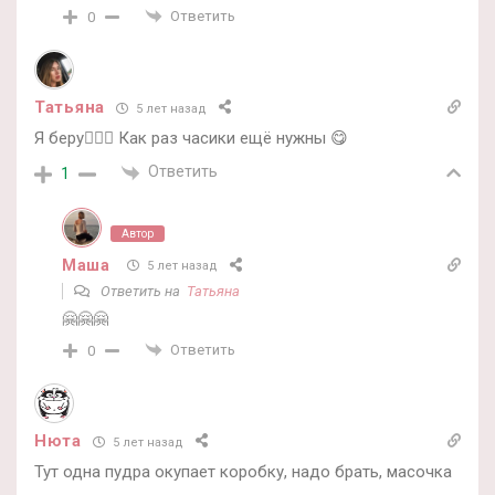
Ответить
0
Татьяна
5 лет назад
Я беру🙋🏼‍♀️ Как раз часики ещё нужны 😋
Ответить
1
Автор
Маша
5 лет назад
Ответить на
Татьяна
🤗🤗🤗
Ответить
0
Нюта
5 лет назад
Тут одна пудра окупает коробку, надо брать, масочка