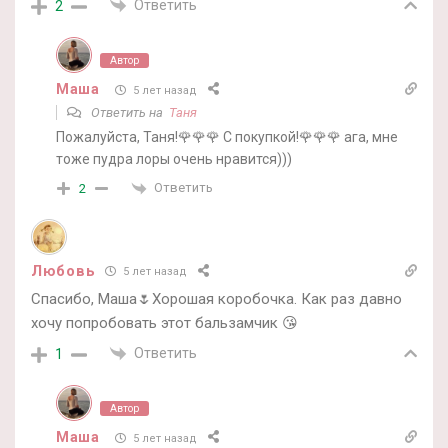
Ответить
2
Автор
Маша
5 лет назад
Ответить на
Таня
Пожалуйста, Таня!🌹🌹🌹 С покупкой!🌹🌹🌹 ага, мне
тоже пудра лоры очень нравится)))
Ответить
2
Любовь
5 лет назад
Спасибо, Маша🌷Хорошая коробочка. Как раз давно
хочу попробовать этот бальзамчик 😘
Ответить
1
Автор
Маша
5 лет назад