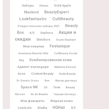
Gold Apple
Наборы
Elemis
BeautyExpert
Mankind
Lookfantastic
CultBeauty
Beauty
Рождественские наборы 2021
Акции и
Box
4/5
Sephora
скидки
SkinStore
Drunk Elephant
Feelunique
Мои покупки
Anastasia Beverly Hills
CultBeauty Goody
Комбинированная кожа
Bag
Адвент-календари
Natasha Denona
Asos
Content Beauty
Huda Beauty
Dr Dennis Gross
Ren
Маска для лица
Space NK
Тени
Beauty
2/5
Heroes
Ile de Beaute
Черная пятница
Мои фавориты
Жирная кожа
HQHair
LoveLula
Alyaka
3/5