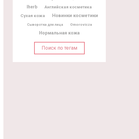
Iherb
Английская косметика
Новинки косметики
Сухая кожа
Omorovicza
Сыворотка для лица
Нормальная кожа
Поиск по тегам