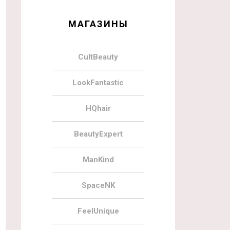
МАГАЗИНЫ
CultBeauty
LookFantastic
HQhair
BeautyExpert
ManKind
SpaceNK
FeelUnique