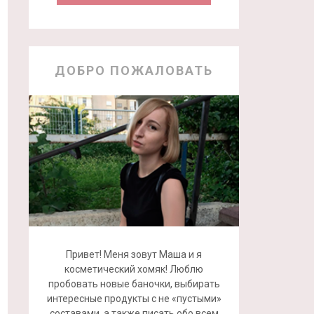
ДОБРО ПОЖАЛОВАТЬ
Привет! Меня зовут Маша и я
косметический хомяк! Люблю
пробовать новые баночки, выбирать
интересные продукты с не «пустыми»
составами, а также писать обо всем