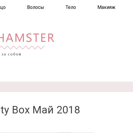
цо
Волосы
Тело
Макияж
uty Box Май 2018