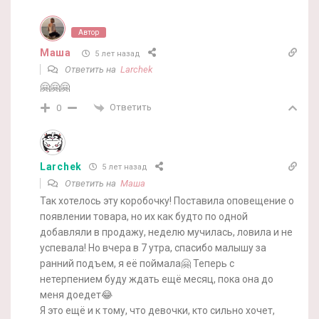
Автор
Маша
5 лет назад
Ответить на
Larchek
🤗🤗🤗
Ответить
0
Larchek
5 лет назад
Ответить на
Маша
Так хотелось эту коробочку! Поставила оповещение о
появлении товара, но их как будто по одной
добавляли в продажу, неделю мучилась, ловила и не
успевала! Но вчера в 7 утра, спасибо малышу за
ранний подъем, я её поймала🤗 Теперь с
нетерпением буду ждать ещё месяц, пока она до
меня доедет😂
Я это ещё и к тому, что девочки, кто сильно хочет,