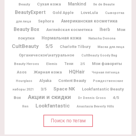
Mankind
Сухая кожа
Beauty
Ile de Beaute
BeautyExpert
Gold Apple
LoveLula
Сыворотка
Американская косметика
Sephora
для лица
Beauty Box
Iherb
Мои
Английская косметика
покупки
Нормальная кожа
Natasha Denona
CultBeauty
5/5
Charlotte Tilbury
Маска для лица
Органическое\натуральное
CultBeauty Goody Bag
Мои фавориты
Beauty Heroes
Elemis
Тени
2/5
HQHair
Жирная кожа
Asos
Черная пятница
Alyaka
Content Beauty
Hourglass
Рождественские
Space NK
Lookfantastic Beauty
3/5
наборы 2021
Акции и скидки
Box
4/5
Dr Dennis Gross
Lookfantastic
Ren
Anastasia Beverly Hills
Поиск по тегам