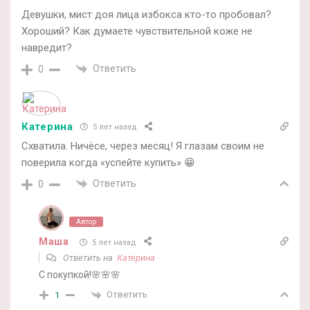
Девушки, мист доя лица избокса кто-то пробовал?
Хороший? Как думаете чувствительной коже не
навредит?
Ответить
0
Катерина
5 лет назад
Схватила. Ничёсе, через месяц! Я глазам своим не
поверила когда «успейте купить» 😁
Ответить
0
Автор
Маша
5 лет назад
Ответить на
Катерина
С покупкой!🌸🌸🌸
Ответить
1