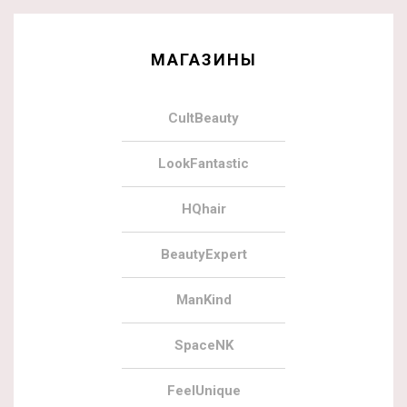
МАГАЗИНЫ
CultBeauty
LookFantastic
HQhair
BeautyExpert
ManKind
SpaceNK
FeelUnique