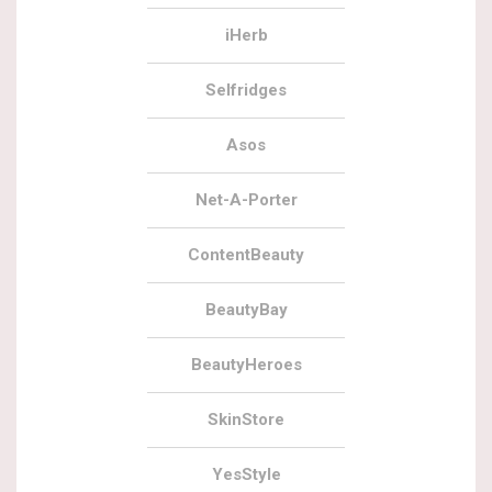
iHerb
Selfridges
Asos
Net-A-Porter
ContentBeauty
BeautyBay
BeautyHeroes
SkinStore
YesStyle