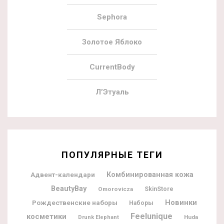
Sephora
Золотое Яблоко
CurrentBody
Л’Этуаль
ПОПУЛЯРНЫЕ ТЕГИ
Адвент-календари
Комбинированная кожа
BeautyBay
Omorovicza
SkinStore
Новинки
Рождественские наборы
Наборы
Feelunique
косметики
Huda
Drunk Elephant