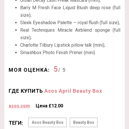
Urban Decay Lash Freak Mascara (mini);
Barry M Fresh Face Liquid Blush deep rose (full
size);
Sleek Eyeshadow Palette — royal flush (full size);
Real Techniques Miracle Airblend sponge (full
size);
Charlotte Tilbury Lipstick pillow talk (mini);
Smashbox Photo Finish Primer (mini).
5
МОЯ ОЦЕНКА:
/ 5
ГДЕ КУПИТЬ
Asos April Beauty Box
asos.com
Цена £12.00
ТЕГИ:
Asos Beauty Box
Beauty Box