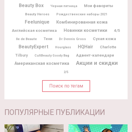
Beauty Box
Мои фавориты
Черная пятница
Beauty Heroes
Рождественские наборы 2021
Feelunique
Комбинированная кожа
Новинки косметики
Английская косметика
4/5
Сухая кожа
Ile de Beaute
Тени
Dr Dennis Gross
BeautyExpert
HQHair
Charlotte
Hourglass
Адвент-календари
Tilbury
CultBeauty Goody Bag
Акции и скидки
Американская косметика
2/5
Поиск по тегам
ПОПУЛЯРНЫЕ ПУБЛИКАЦИИ