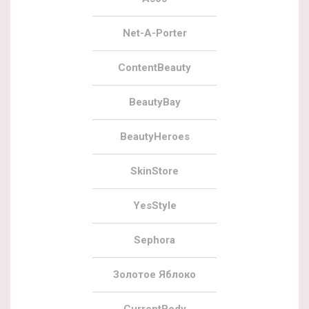
Net-A-Porter
ContentBeauty
BeautyBay
BeautyHeroes
SkinStore
YesStyle
Sephora
Золотое Яблоко
CurrentBody