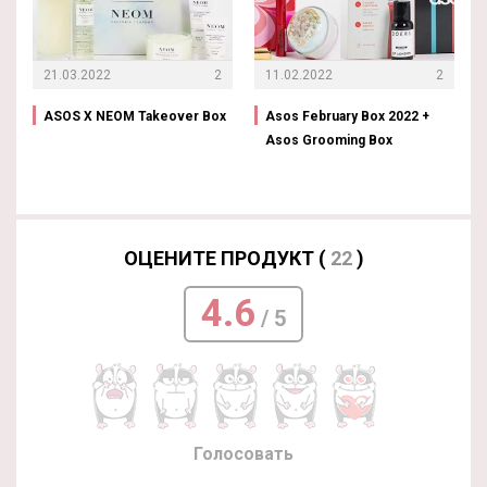
21.03.2022
2
11.02.2022
2
ASOS X NEOM Takeover Box
Asos February Box 2022 +
Asos Grooming Box
ОЦЕНИТЕ ПРОДУКТ (
22
)
4.6
/ 5
Голосовать