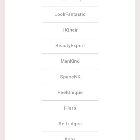
LookFantastic
HQhair
BeautyExpert
ManKind
SpaceNK
FeelUnique
iHerb
Selfridges
Asos