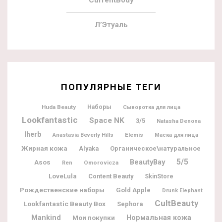
Л’Этуаль
ПОПУЛЯРНЫЕ ТЕГИ
Huda Beauty
Наборы
Сыворотка для лица
Lookfantastic
Space NK
3/5
Natasha Denona
Iherb
Elemis
Anastasia Beverly Hills
Маска для лица
Жирная кожа
Alyaka
Органическое\натуральное
5/5
BeautyBay
Asos
Omorovicza
Ren
LoveLula
Content Beauty
SkinStore
Рождественские наборы
Gold Apple
Drunk Elephant
CultBeauty
Lookfantastic Beauty Box
Sephora
Mankind
Мои покупки
Нормальная кожа