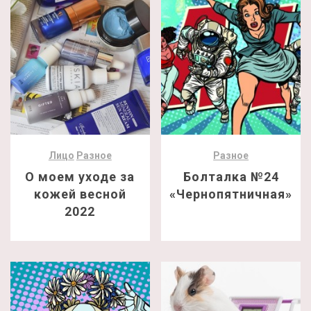
Лицо
Разное
Разное
О моем уходе за
Болталка №24
кожей весной
«Чернопятничная»
2022