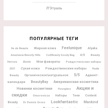
Л’Этуаль
ПОПУЛЯРНЫЕ ТЕГИ
Feelunique
Жирная кожа
Alyaka
Ile de Beaute
4/5
Beauty
Anastasia Beverly Hills
CultBeauty Goody Bag
Мои фавориты
Asos
Heroes
Рождественские наборы
Рождественские наборы
Сухая кожа
Huda
2021
5/5
Адвент-
Органическое\натуральное
Beauty
BeautyBay
календари
Американская косметика
Акции и
Новинки косметики
Hourglass
скидки
Content
Omorovicza
Наборы
Тени
Lookfantastic
Mankind
Beauty
Dr Dennis Gross