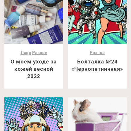
Лицо
Разное
Разное
О моем уходе за
Болталка №24
кожей весной
«Чернопятничная»
2022