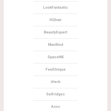
LookFantastic
HQhair
BeautyExpert
ManKind
SpaceNK
FeelUnique
iHerb
Selfridges
Asos