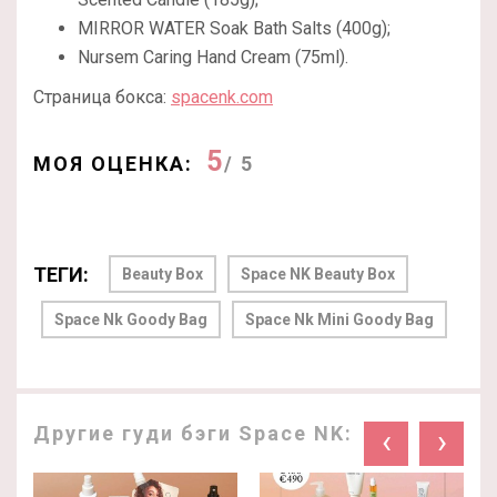
MIRROR WATER Soak Bath Salts (400g);
Nursem Caring Hand Cream (75ml).
Страница бокса:
spacenk.com
5
МОЯ ОЦЕНКА:
/ 5
ТЕГИ:
Beauty Box
Space NK Beauty Box
Space Nk Goody Bag
Space Nk Mini Goody Bag
Другие гуди бэги Space NK:
‹
›