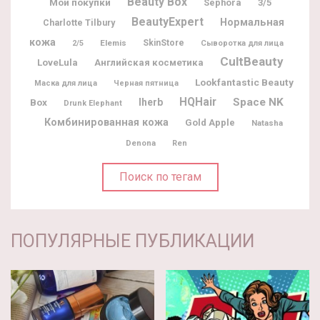
Beauty Box
Мои покупки
Sephora
3/5
BeautyExpert
Нормальная
Charlotte Tilbury
кожа
Elemis
SkinStore
2/5
Сыворотка для лица
CultBeauty
LoveLula
Английская косметика
Lookfantastic Beauty
Маска для лица
Черная пятница
HQHair
Space NK
Box
Iherb
Drunk Elephant
Комбинированная кожа
Gold Apple
Natasha
Denona
Ren
Поиск по тегам
ПОПУЛЯРНЫЕ ПУБЛИКАЦИИ