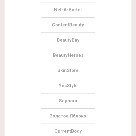
Net-A-Porter
ContentBeauty
BeautyBay
BeautyHeroes
SkinStore
YesStyle
Sephora
Золотое Яблоко
CurrentBody