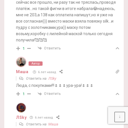
сейчас все прошло, ни разу так не тряслась,проводя
платёж…но такой фигни в итоге набрала😂надеюсь,
мне не 203,а 138 как оплатила напишут,но я уже на
все согласная))) вместо маски взяла повязку silk…и
пудру с золотниками,ура)) маску потом
возьму,коробку с лилейной маской только сегодня
получила!🥰🥰🥰
Ответить
1
Автор
Маша
6 лет назад
Ответить на
ЛSky
Люда, с покупками!!!🌷🌷🌷ура-ура!🌷🌷🌷
Ответить
1
↓
ЛSky
6 лет назад
Ответить на
Маша