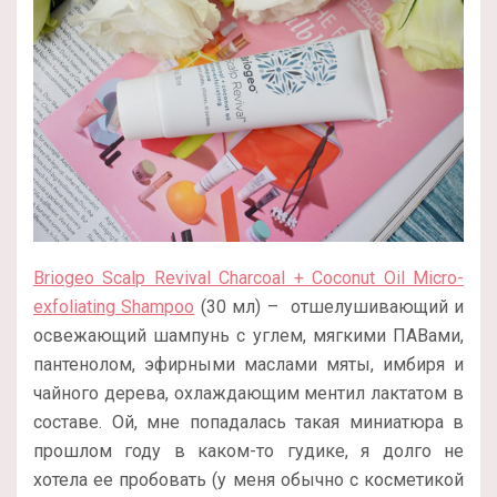
Briogeo Scalp Revival Charcoal + Coconut Oil Micro-
exfoliating Shampoo
(30 мл) – отшелушивающий и
освежающий шампунь с углем, мягкими ПАВами,
пантенолом, эфирными маслами мяты, имбиря и
чайного дерева, охлаждающим ментил лактатом в
составе. Ой, мне попадалась такая миниатюра в
прошлом году в каком-то гудике, я долго не
хотела ее пробовать (у меня обычно с косметикой