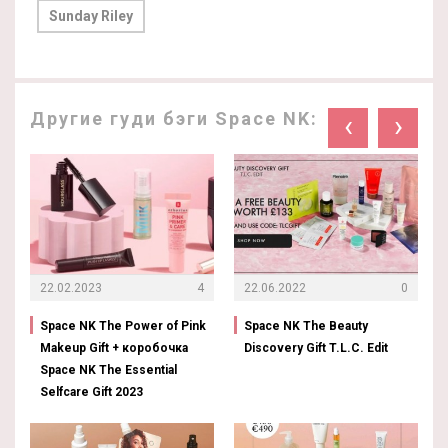
Sunday Riley
Другие гуди бэги Space NK:
‹
›
22.02.2023
4
22.06.2022
0
Space NK The Power of Pink
Space NK The Beauty
Makeup Gift + коробочка
Discovery Gift T.L.C. Edit
Space NK The Essential
Selfcare Gift 2023