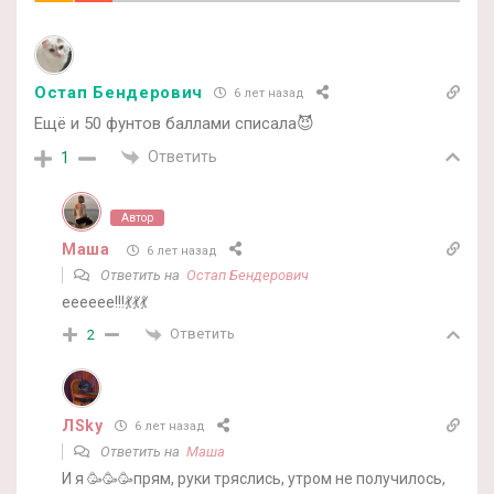
Остап Бендерович
6 лет назад
Ещё и 50 фунтов баллами списала😈
Ответить
1
Автор
Маша
6 лет назад
Ответить на
Остап Бендерович
ееееее!!!💃💃💃
Ответить
2
ЛSky
6 лет назад
Ответить на
Маша
И я 🥳🥳🥳прям, руки тряслись, утром не получилось,