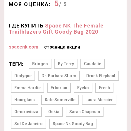
5
МОЯ ОЦЕНКА:
/ 5
ГДЕ КУПИТЬ
Space NK The Female
Trailblazers Gift Goody Bag 2020
spacenk.com
страница акции
ТЕГИ:
Briogeo
By Terry
Caudalie
Diptyque
Dr. Barbara Sturm
Drunk Elephant
Emma Hardie
Erborian
Eyeko
Fresh
Hourglass
Kate Somerville
Laura Mercier
Omorovicza
Oskia
Sarah Chapman
Sol De Janeiro
Space Nk Goody Bag