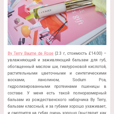
By Terry Baume de Rose
(2.3 г, стоимость £14.00) –
увлажняющий и заживляющий бальзам для губ,
обогащенный маслом ши, гиалуроновой кислотой,
растительными цветочными и синтетическими
восками, ланолином, Sodium Pca,
гидролизированными протеинами пшеницы в
составе. У меня есть такой полноразмерный
бальзам из рождественского наборчика By Terry,
бальзам классный, и за губами хорошо ухаживает,
и смотрится на губах очень хорошо (выглядит как