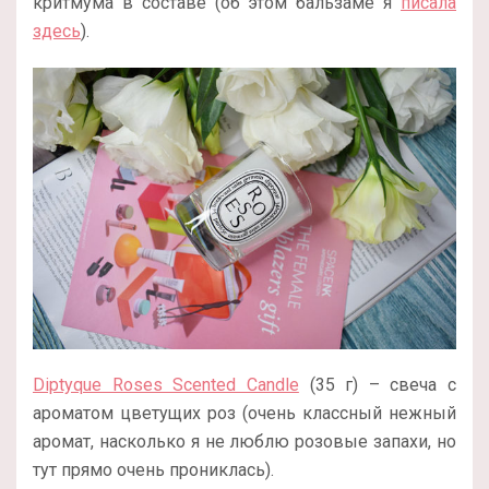
критмума в составе (об этом бальзаме я
писала
здесь
).
Diptyque Roses Scented Candle
(35 г) – свеча с
ароматом цветущих роз (очень классный нежный
аромат, насколько я не люблю розовые запахи, но
тут прямо очень прониклась).