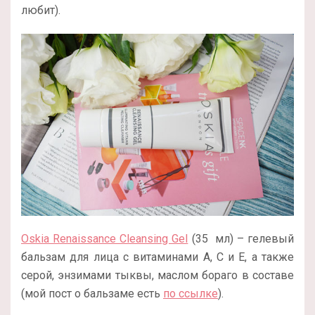
любит).
Oskia Renaissance Cleansing Gel
(35 мл) – гелевый
бальзам для лица с витаминами А, С и Е, а также
серой, энзимами тыквы, маслом бораго в составе
(мой пост о бальзаме есть
по ссылке
).