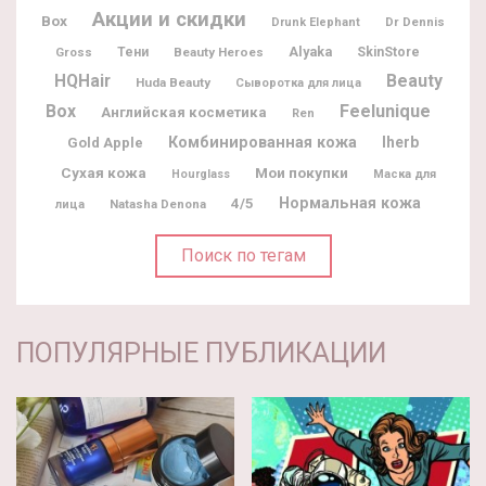
Акции и скидки
Box
Dr Dennis
Drunk Elephant
Alyaka
Gross
Тени
Beauty Heroes
SkinStore
Beauty
HQHair
Huda Beauty
Сыворотка для лица
Box
Feelunique
Английская косметика
Ren
Комбинированная кожа
Iherb
Gold Apple
Мои покупки
Сухая кожа
Hourglass
Маска для
Нормальная кожа
4/5
Natasha Denona
лица
Поиск по тегам
ПОПУЛЯРНЫЕ ПУБЛИКАЦИИ