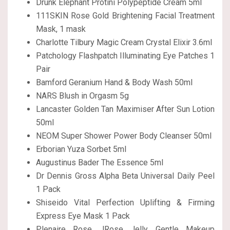
Drunk Elephant Protini Polypeptide Cream 5ml
111SKIN Rose Gold Brightening Facial Treatment
Mask, 1 mask
Charlotte Tilbury Magic Cream Crystal Elixir 3.6ml
Patchology Flashpatch Illuminating Eye Patches 1
Pair
Bamford Geranium Hand & Body Wash 50ml
NARS Blush in Orgasm 5g
Lancaster Golden Tan Maximiser After Sun Lotion
50ml
NEOM Super Shower Power Body Cleanser 50ml
Erborian Yuza Sorbet 5ml
Augustinus Bader The Essence 5ml
Dr Dennis Gross Alpha Beta Universal Daily Peel
1 Pack
Shiseido Vital Perfection Uplifting & Firming
Express Eye Mask 1 Pack
Plenaire Rose JRose Jelly Gentle Makeup