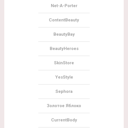
Net-A-Porter
ContentBeauty
BeautyBay
BeautyHeroes
SkinStore
YesStyle
Sephora
Золотое Яблоко
CurrentBody