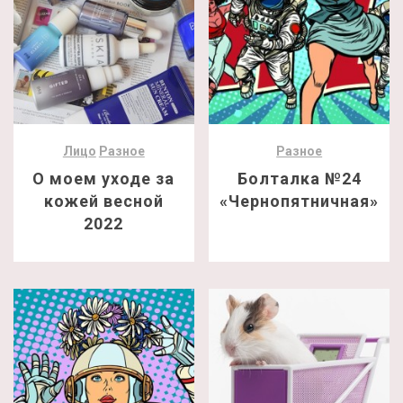
Лицо
Разное
Разное
О моем уходе за
Болталка №24
кожей весной
«Чернопятничная»
2022