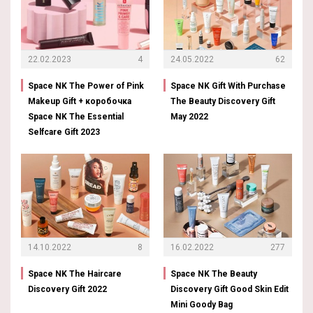
22.02.2023
4
24.05.2022
62
Space NK The Power of Pink
Space NK Gift With Purchase
Makeup Gift + коробочка
The Beauty Discovery Gift
Space NK The Essential
May 2022
Selfcare Gift 2023
14.10.2022
8
16.02.2022
277
Space NK The Haircare
Space NK The Beauty
Discovery Gift 2022
Discovery Gift Good Skin Edit
Mini Goody Bag