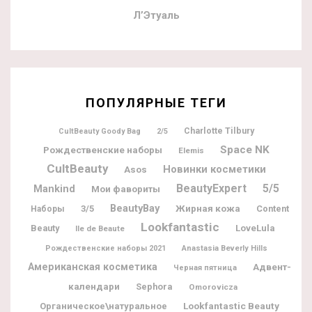
Л’Этуаль
ПОПУЛЯРНЫЕ ТЕГИ
Charlotte Tilbury
CultBeauty Goody Bag
2/5
Space NK
Рождественские наборы
Elemis
CultBeauty
Новинки косметики
Asos
BeautyExpert
5/5
Mankind
Мои фавориты
BeautyBay
Жирная кожа
3/5
Content
Наборы
Lookfantastic
Beauty
LoveLula
Ile de Beaute
Рождественские наборы 2021
Anastasia Beverly Hills
Американская косметика
Адвент-
Черная пятница
календари
Sephora
Omorovicza
Lookfantastic Beauty
Органическое\натуральное