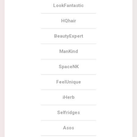
LookFantastic
HQhair
BeautyExpert
ManKind
SpaceNK
FeelUnique
iHerb
Selfridges
Asos