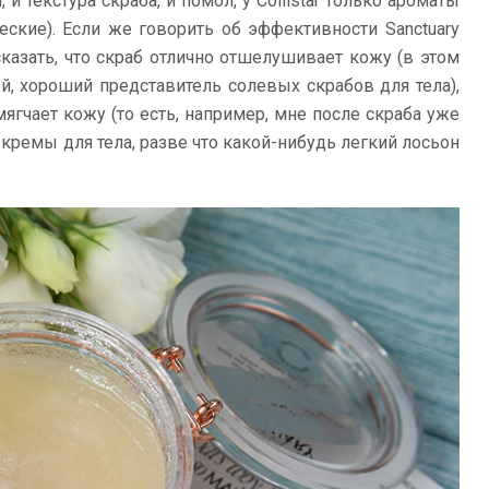
 и текстура скраба, и помол, у Collistar только ароматы
еские). Если же говорить об эффективности Sanctuary
 сказать, что скраб отлично отшелушивает кожу (в этом
й, хороший представитель солевых скрабов для тела),
ягчает кожу (то есть, например, мне после скраба уже
 кремы для тела, разве что какой-нибудь легкий лосьон