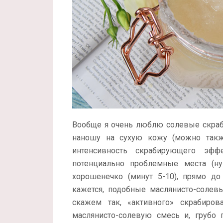
Вообще я очень люблю солевые скрабы
наношу на сухую кожу (можно такж
интенсивность скрабирующего эф
потенциально проблемные места (ну
хорошенечко (минут 5-10), прямо д
кажется, подобные маслянисто-солев
скажем так, «активного» скрабиро
маслянисто-солевую смесь и, грубо г