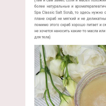
(там и сам замес соли и масел похожий,
более натуральные и ароматерапевтич
Spa Classic Salt Scrub, то здесь нужно
плане скраб не мягкий и не деликатны
помимо этого скраб хорошо питает и см
не хочется наносить какие-то масла или
для тела).