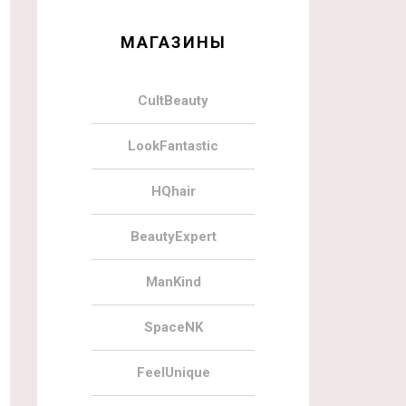
МАГАЗИНЫ
CultBeauty
LookFantastic
HQhair
BeautyExpert
ManKind
SpaceNK
FeelUnique