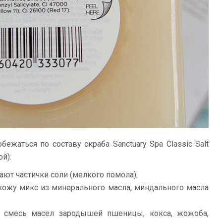
ежаться по составу скраба Sanctuary Spa Classic Salt
ой):
ют частички соли (мелкого помола);
кожу микс из минерального масла, миндального масла
 смесь масел зародышей пшеницы, кокса, жожоба,