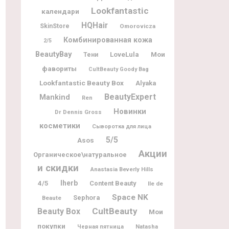
Lookfantastic
календари
HQHair
SkinStore
Omorovicza
Комбинированная кожа
2/5
BeautyBay
Мои
LoveLula
Тени
фавориты
CultBeauty Goody Bag
Lookfantastic Beauty Box
Alyaka
BeautyExpert
Mankind
Ren
Новинки
Dr Dennis Gross
косметики
Сыворотка для лица
5/5
Asos
Акции
Органическое\натуральное
и скидки
Anastasia Beverly Hills
Iherb
4/5
Content Beauty
Ile de
Space NK
Sephora
Beaute
CultBeauty
Beauty Box
Мои
покупки
Natasha
Черная пятница