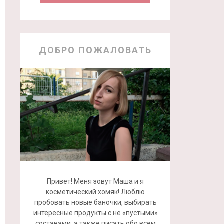
ДОБРО ПОЖАЛОВАТЬ
Привет! Меня зовут Маша и я
косметический хомяк! Люблю
пробовать новые баночки, выбирать
интересные продукты с не «пустыми»
составами, а также писать обо всем