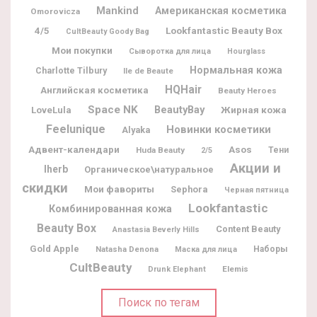
Mankind
Американская косметика
Omorovicza
Lookfantastic Beauty Box
4/5
CultBeauty Goody Bag
Мои покупки
Сыворотка для лица
Hourglass
Нормальная кожа
Charlotte Tilbury
Ile de Beaute
HQHair
Английская косметика
Beauty Heroes
Space NK
BeautyBay
Жирная кожа
LoveLula
Feelunique
Новинки косметики
Alyaka
Адвент-календари
Asos
Huda Beauty
Тени
2/5
Акции и
Iherb
Органическое\натуральное
скидки
Мои фавориты
Sephora
Черная пятница
Lookfantastic
Комбинированная кожа
Beauty Box
Content Beauty
Anastasia Beverly Hills
Gold Apple
Natasha Denona
Наборы
Маска для лица
CultBeauty
Elemis
Drunk Elephant
Поиск по тегам