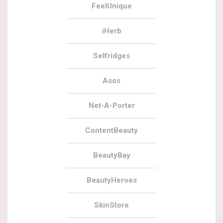
FeelUnique
iHerb
Selfridges
Asos
Net-A-Porter
ContentBeauty
BeautyBay
BeautyHeroes
SkinStore