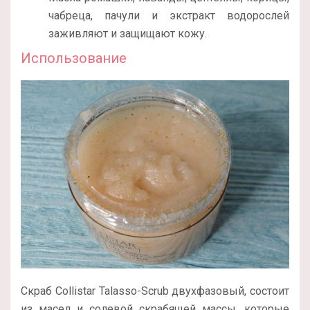
чабреца, пачули и экстракт водорослей
заживляют и защищают кожу.
Использование
Скраб Collistar Talasso-Scrub двухфазовый, состоит
из масел и солевой скрабящей массы, которые