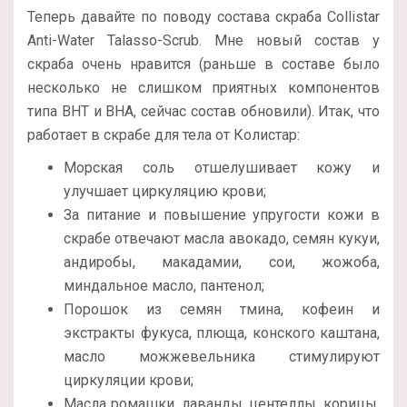
Теперь давайте по поводу состава скраба Collistar
Anti-Water Talasso-Scrub. Мне новый состав у
скраба очень нравится (раньше в составе было
несколько не слишком приятных компонентов
типа BHT и BHA, сейчас состав обновили). Итак, что
работает в скрабе для тела от Колистар:
Морская соль отшелушивает кожу и
улучшает циркуляцию крови;
За питание и повышение упругости кожи в
скрабе отвечают масла авокадо, семян кукуи,
андиробы, макадамии, сои, жожоба,
миндальное масло, пантенол;
Порошок из семян тмина, кофеин и
экстракты фукуса, плюща, конского каштана,
масло можжевельника стимулируют
циркуляции крови;
Масла ромашки, лаванды, центеллы, корицы,