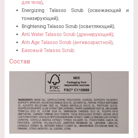
для тела)
;
Energizing Talasso Scrub (освежающий и
тонизирующий);
Brightening Talasso Scrub (осветляющий);
Anti Water Talasso Scrub (дренирующий)
;
Anti Age Talasso Scrub (антивозрастной)
;
Базовый Talasso Scrub
.
Состав