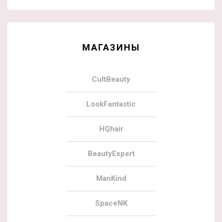
МАГАЗИНЫ
CultBeauty
LookFantastic
HQhair
BeautyExpert
ManKind
SpaceNK