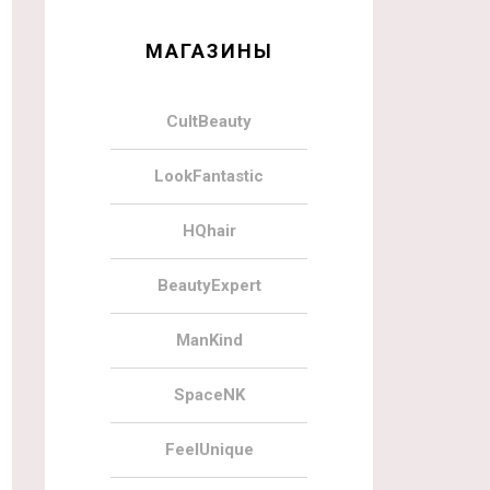
МАГАЗИНЫ
CultBeauty
LookFantastic
HQhair
BeautyExpert
ManKind
SpaceNK
FeelUnique