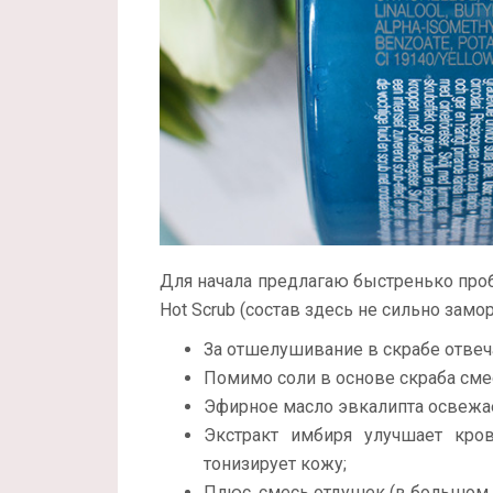
Для начала предлагаю быстренько пробе
Hot Scrub (состав здесь не сильно замо
За отшелушивание в скрабе отвеч
Помимо соли в основе скраба сме
Эфирное масло эвкалипта освежает
Экстракт имбиря улучшает кров
тонизирует кожу;
Плюс, смесь отдушек (в большом к