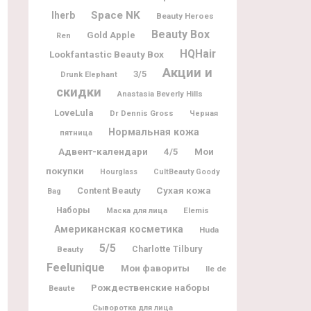
Space NK
Iherb
Beauty Heroes
Beauty Box
Gold Apple
Ren
HQHair
Lookfantastic Beauty Box
Акции и
3/5
Drunk Elephant
скидки
Anastasia Beverly Hills
LoveLula
Dr Dennis Gross
Черная
Нормальная кожа
пятница
Адвент-календари
Мои
4/5
покупки
Hourglass
CultBeauty Goody
Content Beauty
Сухая кожа
Bag
Наборы
Elemis
Маска для лица
Американская косметика
Huda
5/5
Charlotte Tilbury
Beauty
Feelunique
Мои фавориты
Ile de
Рождественские наборы
Beaute
Сыворотка для лица