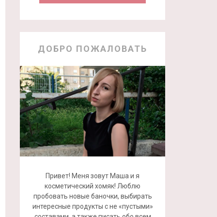
ДОБРО ПОЖАЛОВАТЬ
Привет! Меня зовут Маша и я
косметический хомяк! Люблю
пробовать новые баночки, выбирать
интересные продукты с не «пустыми»
составами, а также писать обо всем