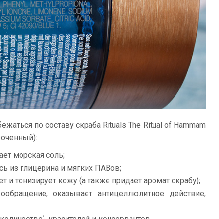
жаться по составу скраба Rituals The Ritual of Hammam
роченный):
ает морская соль;
сь из глицерина и мягких ПАВов;
 и тонизирует кожу (а также придает аромат скрабу);
ообращение, оказывает антицеллюлитное действие,
оличестве), красителей и консервантов.