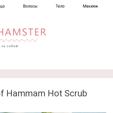
цо
Волосы
Тело
Макияж
l of Hammam Hot Scrub