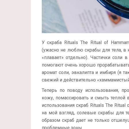
У скраба Rituals The Ritual of Hamma
(ужасно не люблю скрабы для тела, в 
«плавает» отдельно). Частички соли в
помогают очень хорошо прорабатывать 
аромат соли, эвкалипта и имбиря (я т
свежий и действительно «хаммамистый
Теперь по поводу использования, пр
кожу, помассировать и смыть теплой в
использования скраб Rituals The Ritu
на мой взгляд, солевые скрабы для т
образом скраб дает не только отшелу
проблемные зоны.