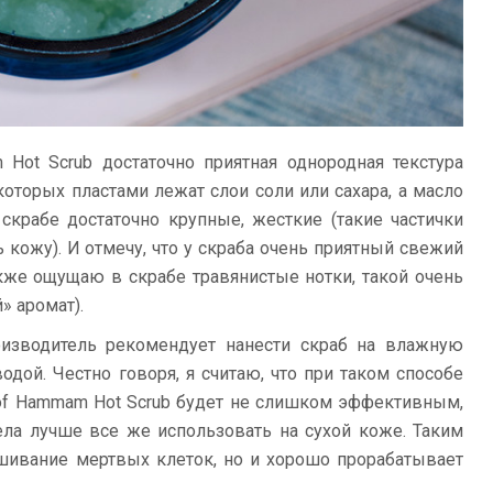
m Hot Scrub достаточно приятная однородная текстура
которых пластами лежат слои соли или сахара, а масло
 скрабе достаточно крупные, жесткие (такие частички
кожу). И отмечу, что у скраба очень приятный свежий
акже ощущаю в скрабе травянистые нотки, такой очень
» аромат).
оизводитель рекомендует нанести скраб на влажную
одой. Честно говоря, я считаю, что при таком способе
al of Hammam Hot Scrub будет не слишком эффективным,
ела лучше все же использовать на сухой коже. Таким
шивание мертвых клеток, но и хорошо прорабатывает