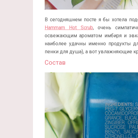
В сегодняшнем посте я бы хотела по
Hammam Hot Scrub
, очень симпати
освежающим ароматом имбиря и эвкали
наиболее удачны именно продукты для
пенки для душа), а вот увлажняющие 
Состав