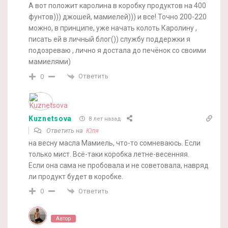
А вот положит каролина в коробку продуктов на 400
фунтов))) джошей, мамиелей))) и все! Точно 200-220
можно, в принципе, уже начать колоть Каролину ,
писать ей в личный блог()) службу поддержки я
подозреваю , лично я достала до печёнок со своими
мамиелями)
Ответить
0
Kuznetsova
8 лет назад
Ответить на
Юля
на весну масла Мамиель, что-то сомневаюсь. Если
только мист. Всё-таки коробка летне-весенняя.
Если она сама не пробовала и не советовала, навряд
ли продукт будет в коробке.
Ответить
0
Автор