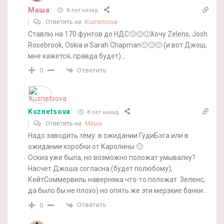
Маша
8 лет назад
Ответить на
Kuznetsova
Ставлю на 170 фунтов до НДС🙂🙂🙂Хочу Zelens, Josh
Rosebrook, Oskia и Sarah Chapman🙂🙂🙂 (и вот Джош,
мне кажется, правда будет)…
Ответить
0
Kuznetsova
8 лет назад
Ответить на
Маша
Надо заводить тему: в ожидании ГудиБэга или в
ожидании коробки от Каролины 🙂
Оскиа уже была, но возможно положат умывалку?
Насчет Джоша согласна (будет полюбому),
КейтСоммервиль наверняка что-то положат. Зеленс,
да было бы не плохо) но опять же эти мерзкие банки…
Ответить
0