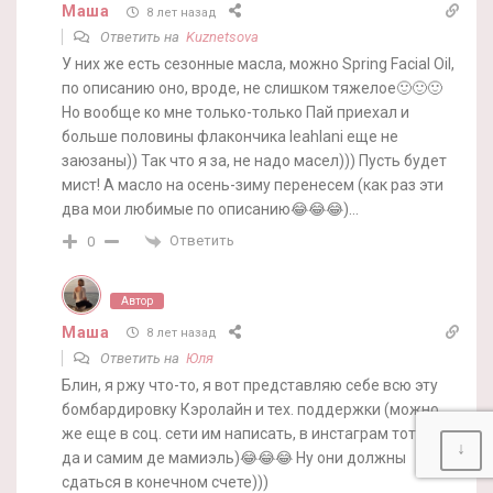
Маша
8 лет назад
Ответить на
Kuznetsova
У них же есть сезонные масла, можно Spring Facial Oil,
по описанию оно, вроде, не слишком тяжелое🙂🙂🙂
Но вообще ко мне только-только Пай приехал и
больше половины флакончика leahlani еще не
заюзаны)) Так что я за, не надо масел))) Пусть будет
мист! А масло на осень-зиму перенесем (как раз эти
два мои любимые по описанию😂😂😂)…
Ответить
0
Автор
Маша
8 лет назад
Ответить на
Юля
Блин, я ржу что-то, я вот представляю себе всю эту
бомбардировку Кэролайн и тех. поддержки (можно
же еще в соц. сети им написать, в инстаграм тот же,
↓
да и самим де мамиэль)😂😂😂 Ну они должны
сдаться в конечном счете)))