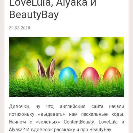
LoveLula, Alyaka и
BeautyBay
29.03.2018
Девочки, ну что, английские сайта начали
потихоньку «выдавать» нам пасхальные коды.
Начнем с «зеленых» ContentBeauty, LoveLula и
Alyaka? И вдовесок расскажу и про BeautyBay.