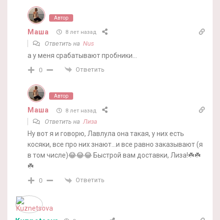
Автор
Маша
8 лет назад
Ответить на
Nus
а у меня срабатывают пробники…
Ответить
0
Автор
Маша
8 лет назад
Ответить на
Лиза
Ну вот я и говорю, Лавлула она такая, у них есть
косяки, все про них знают…и все равно заказывают (я
в том числе)😂😂😂 Быстрой вам доставки, Лиза!☘️☘️
☘️
Ответить
0