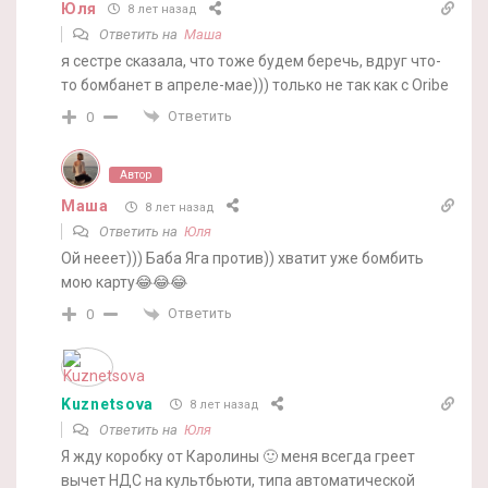
Юля
8 лет назад
Ответить на
Маша
я сестре сказала, что тоже будем беречь, вдруг что-
то бомбанет в апреле-мае))) только не так как с Oribe
Ответить
0
Автор
Маша
8 лет назад
Ответить на
Юля
Ой нееет))) Баба Яга против)) хватит уже бомбить
мою карту😂😂😂
Ответить
0
Kuznetsova
8 лет назад
Ответить на
Юля
Я жду коробку от Каролины 🙂 меня всегда греет
вычет НДС на культбьюти, типа автоматической