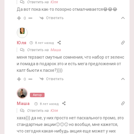
Ответить на
Юля
Да вот пока как-то позорно отмалчивается😂😂😂
Ответить
0
Юля
8 лет назад
Ответить на
Маша
меня терзают смутные сомнения, что набор от зеленс
и помада в подарок это и есть мега предложения от
калт бьюти к пасхе?))))
Ответить
0
Автор
Маша
8 лет назад
Ответить на
Юля
хаха))) да не, у них просто нет пасхального промо, это
стандартные акции🙂🙂🙂 но вообще, мне кажется,
что сегодня какая-нибудь акция еще может у них