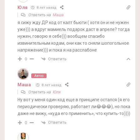
Юля
8 лет назад
Ответить на
Маша
я сижу жду ДР код от калт бьюти ( хотя он и не нужен
уже))) а вдруг мамиель подарок даст в апреле? тогда
нужен, говорю я себе))) вообщем спасибо
извинительным кодам, они как то сняли шопогольное
напряжение))) и пока я на расслабоне
Ответить
0
Автор
Маша
8 лет назад
Ответить на
Юля
Ну вот у меня один код еще в принципе остался (я его
периодически проверяю, работает ли😂😂😂), но пока
даже не вижу, «куда его применить», что купить-то))))
Ответить
0