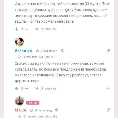
И я, конечно же, взяла) Набор вышел за 33 фунта. Там
только за ценами нужно следить. Как ввела адрес —
цена вдруг в корзине выросла так прилично, вышла/
зашла — опять нормальная стала
Ответить
0
Veronika
8 лет назад
Ответить на
Ольга
Спасибо за идею! Точнее за напоминание, тоже же
хотела взять, но пока все предложения перебирала
вылетело из головы 🙈. К вечеру разберут, готова
держать пари.
Ответить
0
Автор
Маша
8 лет назад
Ответить на
Veronika