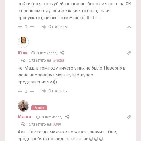
выйти (но я, хоть убей, не помню, было ли что-то на CB
в прошлом году, они же какие-то праздники
пропускают, не все «отмечают»)🤷‍♀️🤷‍♀️🤷‍♀️
Ответить
0
Юля
8 лет назад
Ответить на
Маша
не, Маш, в том году ничего у них не было. Наверно в
июне нас завалят мега-супер-пупер
предложениями)))
Ответить
0
Автор
Маша
8 лет назад
Ответить на
Юля
Ааа…Так тогда можно и не ждать, значит… Они,
вроде, ребята последовательные😂😂😂