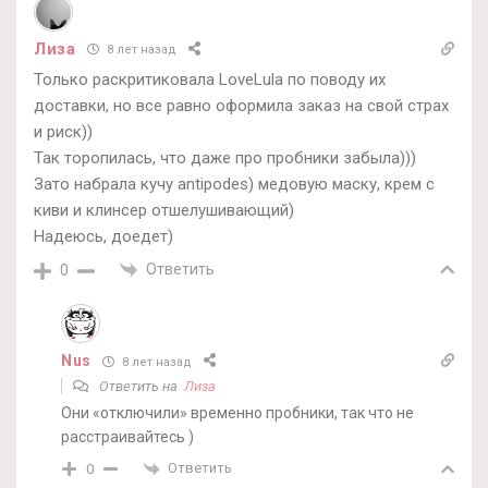
Лиза
8 лет назад
Только раскритиковала LoveLula по поводу их
доставки, но все равно оформила заказ на свой страх
и риск))
Так торопилась, что даже про пробники забыла)))
Зато набрала кучу antipodes) медовую маску, крем с
киви и клинсер отшелушивающий)
Надеюсь, доедет)
Ответить
0
Nus
8 лет назад
Ответить на
Лиза
Они «отключили» временно пробники, так что не
расстраивайтесь )
Ответить
0