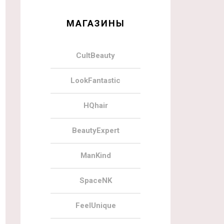
МАГАЗИНЫ
CultBeauty
LookFantastic
HQhair
BeautyExpert
ManKind
SpaceNK
FeelUnique