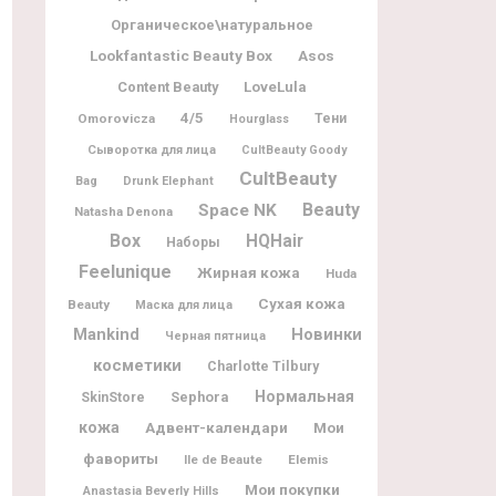
Органическое\натуральное
Lookfantastic Beauty Box
Asos
Content Beauty
LoveLula
4/5
Omorovicza
Тени
Hourglass
Сыворотка для лица
CultBeauty Goody
CultBeauty
Bag
Drunk Elephant
Beauty
Space NK
Natasha Denona
Box
HQHair
Наборы
Feelunique
Жирная кожа
Huda
Сухая кожа
Beauty
Маска для лица
Новинки
Mankind
Черная пятница
косметики
Charlotte Tilbury
Нормальная
Sephora
SkinStore
кожа
Адвент-календари
Мои
фавориты
Ile de Beaute
Elemis
Мои покупки
Anastasia Beverly Hills