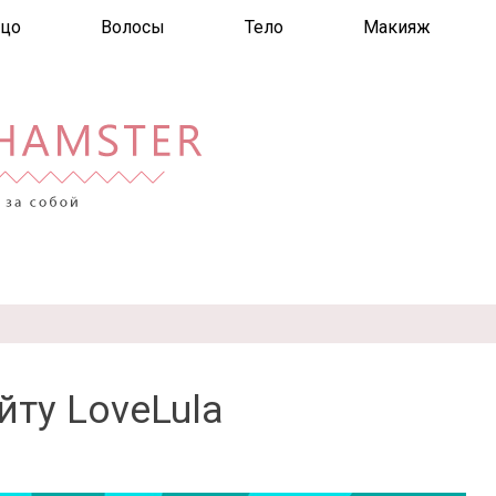
цо
Волосы
Тело
Макияж
йту LoveLula