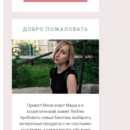
ДОБРО ПОЖАЛОВАТЬ
Привет! Меня зовут Маша и я
косметический хомяк! Люблю
пробовать новые баночки, выбирать
интересные продукты с не «пустыми»
составами, а также писать обо всем