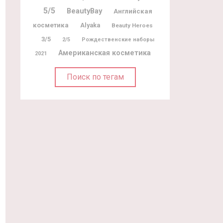
5/5
BeautyBay
Английская
косметика
Alyaka
Beauty Heroes
3/5
2/5
Рождественские наборы
Американская косметика
2021
Поиск по тегам