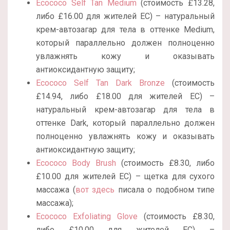
Ecococo Self Tan Medium
(стоимость £13.28,
либо £16.00 для жителей ЕС) – натуральный
крем-автозагар для тела в оттенке Medium,
который параллельно должен полноценно
увлажнять кожу и оказывать
антиоксидантную защиту;
Ecococo Self Tan Dark Bronze
(стоимость
£14.94, либо £18.00 для жителей ЕС) –
натуральный крем-автозагар для тела в
оттенке Dark, который параллельно должен
полноценно увлажнять кожу и оказывать
антиоксидантную защиту;
Ecococo Body Brush
(стоимость £8.30, либо
£10.00 для жителей ЕС) – щетка для сухого
массажа (
вот здесь
писала о подобном типе
массажа);
Ecococo Exfoliating Glove
(стоимость £8.30,
либо £10.00 для жителей ЕС) –