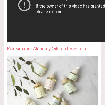
Косметика
Alchemy Oils на LoveLula