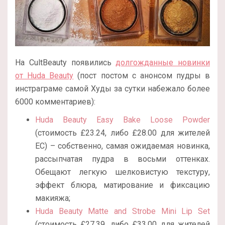
На CultBeauty появились
долгожданные новинки
от Huda Beauty
(пост постом с анонсом пудры в
инстраграме самой Худы за сутки набежало более
6000 комментариев):
Huda Beauty Easy Bake Loose Powder
(стоимость £23.24, либо £28.00 для жителей
ЕС) – собственно, самая ожидаемая новинка,
рассыпчатая пудра в восьми оттенках.
Обещают легкую шелковистую текстуру,
эффект блюра, матирование и фиксацию
макияжа;
Huda Beauty Matte and Strobe Mini Lip Set
(стоимость £27.39, либо £33.00 для жителей