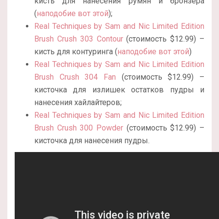
кисть для нанесения румян и бронзера
(
наподобие вот этой
);
Real Techniques by Sam and Nic Limited Edition
Brush Crush 303 Contour
(стоимость $12.99) –
кисть для контуринга (
наподобие вот этой
)
Real Techniques by Sam and Nic Limited Edition
Brush Crush 304 Fan
(стоимость $12.99) –
кисточка для излишек остатков пудры и
нанесения хайлайтеров;
Real Techniques by Sam and Nic Limited Edition
Brush Crush 300 Powder
(стоимость $12.99) –
кисточка для нанесения пудры.