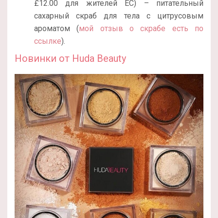
£12.00 для жителей ЕС) – питательный
сахарный скраб для тела с цитрусовым
ароматом (
мой отзыв о скрабе есть по
ссылке
).
Новинки от Huda Beauty