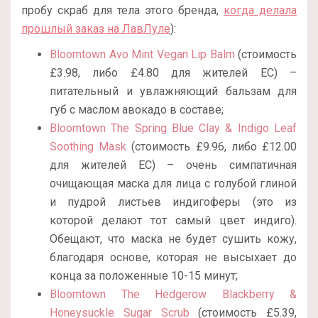
пробу скраб для тела этого бренда,
когда делала
прошлый заказ на ЛавЛуле
):
Bloomtown Avo Mint Vegan Lip Balm
(стоимость
£3.98, либо £4.80 для жителей ЕС) –
питательный и увлажняющий бальзам для
губ с маслом авокадо в составе;
Bloomtown The Spring Blue Clay & Indigo Leaf
Soothing Mask
(стоимость £9.96, либо £12.00
для жителей ЕС) – очень симпатичная
очищающая маска для лица с голубой глиной
и пудрой листьев индигоферы (это из
которой делают тот самый цвет индиго).
Обещают, что маска не будет сушить кожу,
благодаря основе, которая не высыхает до
конца за положенные 10-15 минут;
Bloomtown The Hedgerow Blackberry &
Honeysuckle Sugar Scrub
(стоимость £5.39,