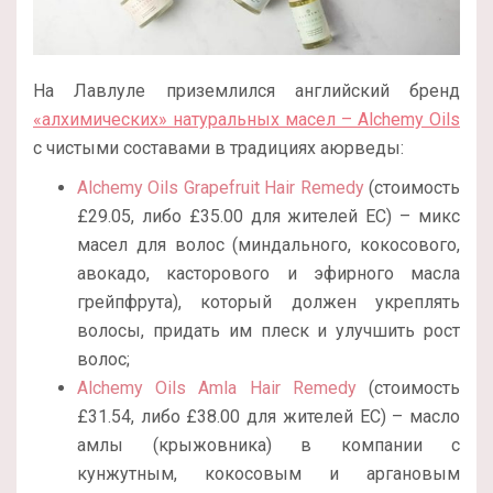
На Лавлуле приземлился английский бренд
«алхимических» натуральных масел – Alchemy Oils
с чистыми составами в традициях аюрведы:
Alchemy Oils Grapefruit Hair Remedy
(стоимость
£29.05, либо £35.00 для жителей ЕС) – микс
масел для волос (миндального, кокосового,
авокадо, касторового и эфирного масла
грейпфрута), который должен укреплять
волосы, придать им плеск и улучшить рост
волос;
Alchemy Oils Amla Hair Remedy
(стоимость
£31.54, либо £38.00 для жителей ЕС) – масло
амлы (крыжовника) в компании с
кунжутным, кокосовым и аргановым