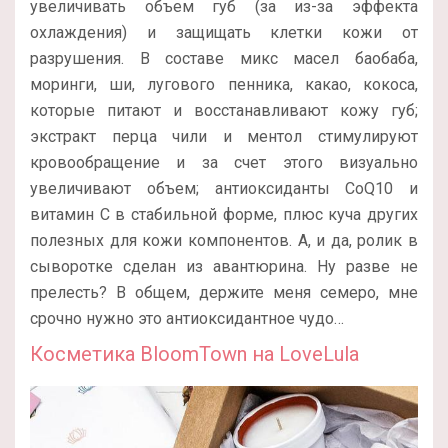
увеличивать объем губ (за из-за эффекта
охлаждения) и защищать клетки кожи от
разрушения. В составе микс масел баобаба,
моринги, ши, лугового пенника, какао, кокоса,
которые питают и восстанавливают кожу губ;
экстракт перца чили и ментол стимулируют
кровообращение и за счет этого визуально
увеличивают объем; антиоксиданты CoQ10 и
витамин С в стабильной форме, плюс куча других
полезных для кожи компонентов. А, и да, ролик в
сыворотке сделан из авантюрина. Ну разве не
прелесть? В общем, держите меня семеро, мне
срочно нужно это антиоксидантное чудо…
Косметика
BloomTown на LoveLula