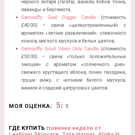
черного янтаря (гагата), ванили, бобов тонка,
лаванды и бергамота;
Damselfly Goal Digger Candle
(стоимость
£40.00) – свеча «целеустремленный» с
ароматом «летних развлечений»: сливочного
кокоса, мягкого мускуса и белых цветов;
Damselfly Good Vibes Only Candle
(стоимость
£50.00) – свеча «только положительные
эмоции» с ароматом «солнечного дня»:
свежего хрустящего яблока, почек гвоздики,
груши анжу, с нотками белого мускуса,
ванили и сладкий цитрусовых цветов.
5
МОЯ ОЦЕНКА:
/ 5
ГДЕ КУПИТЬ
Новинки недели от
Leahlani Skincare, Tata Harper, Alpha H,