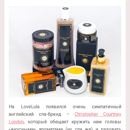
На LoveLula появился очень симпатичный
английский спа-бренд –
Christopher Courtney
London
, который обещает кружить нам головы
«вкусными» ароматами (ну спа же) и радовать