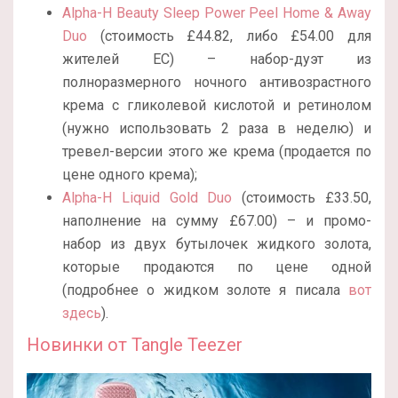
Alpha-H Beauty Sleep Power Peel Home & Away
Duo
(стоимость £44.82, либо £54.00 для
жителей ЕС) – набор-дуэт из
полноразмерного ночного антивозрастного
крема с гликолевой кислотой и ретинолом
(нужно использовать 2 раза в неделю) и
тревел-версии этого же крема (продается по
цене одного крема);
Alpha-H Liquid Gold Duo
(стоимость £33.50,
наполнение на сумму £67.00) – и промо-
набор из двух бутылочек жидкого золота,
которые продаются по цене одной
(подробнее о жидком золоте я писала
вот
здесь
).
Новинки от
Tangle Teezer