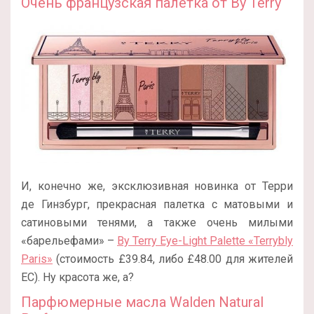
Очень французская палетка от By Terry
И, конечно же, эксклюзивная новинка от Терри
де Гинзбург, прекрасная палетка с матовыми и
сатиновыми тенями, а также очень милыми
«барельефами» –
By Terry Eye-Light Palette «Terrybly
Paris»
(стоимость £39.84, либо £48.00 для жителей
ЕС). Ну красота же, а?
Парфюмерные масла
Walden Natural