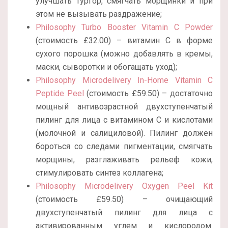
улучшать тургор, смягчать морщинки и при
этом не вызывать раздражение;
Philosophy Turbo Booster Vitamin C Powder
(стоимость £32.00) – витамин С в форме
сухого порошка (можно добавлять в кремы,
маски, сыворотки и обогащать уход);
Philosophy Microdelivery In-Home Vitamin C
Peptide Peel
(стоимость £59.50) – достаточно
мощный антивозрастной двухступенчатый
пилинг для лица с витамином С и кислотами
(молочной и салициловой). Пилинг должен
бороться со следами пигментации, смягчать
морщины, разглаживать рельеф кожи,
стимулировать синтез коллагена;
Philosophy Microdelivery Oxygen Peel Kit
(стоимость £59.50) – очищающий
двухступенчатый пилинг для лица с
активированным углем и кислородом.