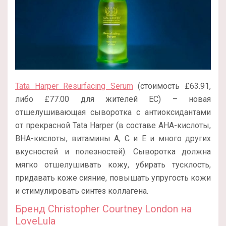
Tata Harper Resurfacing Serum
(стоимость £63.91,
либо £77.00 для жителей ЕС) – новая
отшелушивающая сыворотка с антиоксидантами
от прекрасной Tata Harper (в составе AHA-кислоты,
BHA-кислоты, витамины А, С и Е и много других
вкусностей и полезностей). Сыворотка должна
мягко отшелушивать кожу, убирать тусклость,
придавать коже сияние, повышать упругость кожи
и стимулировать синтез коллагена.
Бренд Christopher Courtney London на
LoveLula