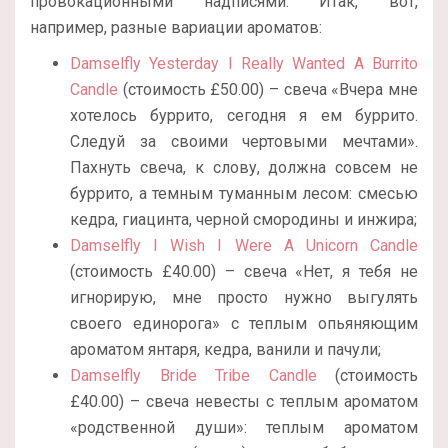
провокационными надписями. Итак, вот,
например, разные вариации ароматов:
Damselfly Yesterday I Really Wanted A Burrito
Candle
(стоимость £50.00) – свеча «Вчера мне
хотелось буррито, сегодня я ем буррито.
Следуй за своими чертовыми мечтами».
Пахнуть свеча, к слову, должна совсем не
буррито, а темным туманным лесом: смесью
кедра, гиацинта, черной смородины и инжира;
Damselfly I Wish I Were A Unicorn Candle
(стоимость £40.00) – свеча «Нет, я тебя не
игнорирую, мне просто нужно выгулять
своего единорога» с теплым опьяняющим
ароматом янтаря, кедра, ванили и пачули;
Damselfly Bride Tribe Candle
(стоимость
£40.00) – свеча невесты с теплым ароматом
«родственной души»: теплым ароматом