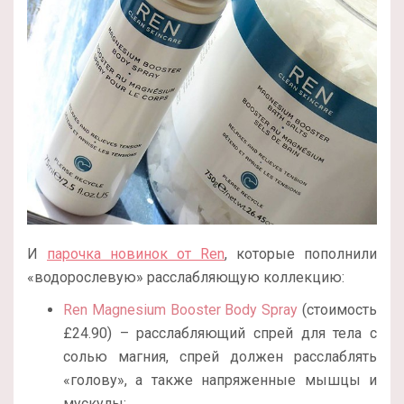
И
парочка новинок от Ren
, которые пополнили
«водорослевую» расслабляющую коллекцию:
Ren Magnesium Booster Body Spray
(стоимость
£24.90) – расслабляющий спрей для тела с
солью магния, спрей должен расслаблять
«голову», а также напряженные мышцы и
мускулы;