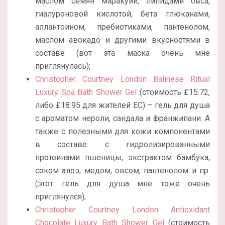
маслом семян маракуйи, липидами овса,
гиалуроновой кислотой, бета глюканами,
аллантоином, пребиотиками, пантенолом,
маслом авокадо и другими вкусностями в
составе (вот эта маска очень мне
приглянулась);
Christopher Courtney London Balinese Ritual
Luxury Spa Bath Shower Gel
(стоимость £15.72,
либо £18.95 для жителей ЕС) – гель для душа
с ароматом нероли, сандала и франжипани. А
также с полезными для кожи компонентами
в составе: с гидролизированными
протеинами пшеницы, экстрактом бамбука,
соком алоэ, медом, овсом, пантенолом и пр.
(этот гель для душа мне тоже очень
приглянулся);
Christopher Courtney London Antioxidant
Chocolate Luxury Bath Shower Gel
(стоимость