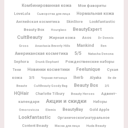
Комбинированная кожа
Мои фавориты
Нормальная кожа
LoveLula
Сыворотка для лица
Lookfantastic
Английская косметика
SkinStore
BeautyExpert
Beauty Box
Hourglass
CultBeauty
Жирная кожа
Asos
Dr Dennis
Mankind
Gross
Anastasia Beverly Hills
Ren
5/5
Американская косметика
Natasha Denona
Рождественские наборы
Sephora
Drunk Elephant
Feelunique
Новинки косметики
Сухая
Тени
Iherb
кожа
3/5
Alyaka
Ile de
Черная пятница
Beauty Box
Beaute
CultBeauty Goody Bag
2/5
HQHair
Адвент-
Charlotte Tilbury
Beauty Heroes
Акции и скидки
календари
Наборы
BeautyBay
Gold Apple
Omorovicza
Elemis
Lookfantastic
Органическое\натуральное
Content Beauty
Huda Beauty
Маска для лица