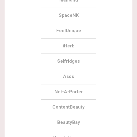
SpaceNK
FeelUnique
iHerb
Selfridges
Asos
Net-A-Porter
ContentBeauty
BeautyBay