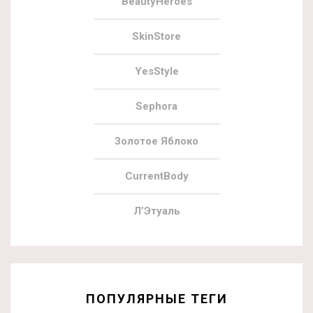
BeautyHeroes
SkinStore
YesStyle
Sephora
Золотое Яблоко
CurrentBody
Л’Этуаль
ПОПУЛЯРНЫЕ ТЕГИ