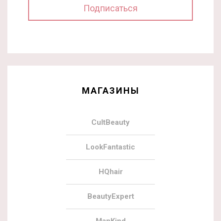
МАГАЗИНЫ
CultBeauty
LookFantastic
HQhair
BeautyExpert
ManKind