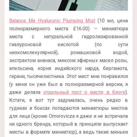
Balance Me Hyaluronic Plumping Mist
(10 мл, цена
полноразмерного миста £16.00) – миниатюра
миста с натуральной гидролизированной
гиалуроновой кислотой (по сути
низкомолекулярной), ромашковой водой,
экстрактом ананаса, миксом эфирных масел розы,
апельсина, корня индийского нарда, бергамота,
герани, тысячелистника. Этот мист мне понравился
(у меня он уже был в полноразмерной версии, я
даже делала
отдельный пост о мисте в блоге
).
Кстати, я вот тут задумалась, очень редко в
гудиках и боксах попадаются миниатюры мистов
для лица (кроме Omorovicza я даже и не встречала
ни одного бренда, который в принципе выпускает
мисты в формате миниатюр), а ведь такие миньки