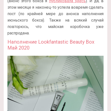
(анонс этого бокса я
публиковала здесь
). И да, в
этом месяце я наконец-то успела вовремя сделать
пост (по крайней мере до анонса наполнения
июньского бокса). Также на всякий случай
повторюсь, что майская коробочка уже
распродана.
Наполнение Lookfantastic Beauty Box
Май 2020