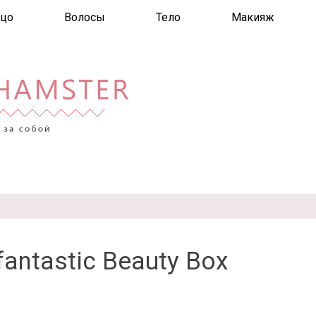
цо
Волосы
Тело
Макияж
antastic Beauty Box