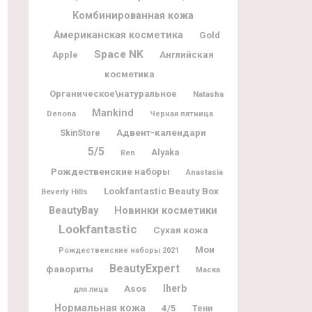
Комбинированная кожа
Американская косметика
Gold
Space NK
Apple
Английская
косметика
Органическое\натуральное
Natasha
Mankind
Denona
Черная пятница
Адвент-календари
SkinStore
5/5
Alyaka
Ren
Рождественские наборы
Anastasia
Lookfantastic Beauty Box
Beverly Hills
BeautyBay
Новинки косметики
Lookfantastic
Сухая кожа
Мои
Рождественские наборы 2021
BeautyExpert
фавориты
Маска
Iherb
Asos
для лица
Нормальная кожа
4/5
Тени