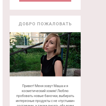
ДОБРО ПОЖАЛОВАТЬ
Привет! Меня зовут Маша и я
косметический хомяк! Люблю
пробовать новые баночки, выбирать
интересные продукты с не «пустыми»
составами, а также писать обо всем