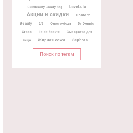
LoveLula
CultBeauty Goody Bag
Акции и скидки
Content
Beauty
Omorovicza
Dr Dennis
2/5
Gross
Ile de Beaute
Сыворотка для
Жирная кожа
Sephora
лица
Поиск по тегам