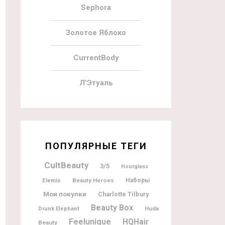
Sephora
Золотое Яблоко
CurrentBody
Л’Этуаль
ПОПУЛЯРНЫЕ ТЕГИ
CultBeauty
3/5
Hourglass
Elemis
Beauty Heroes
Наборы
Мои покупки
Charlotte Tilbury
Beauty Box
Huda
Drunk Elephant
Feelunique
HQHair
Beauty