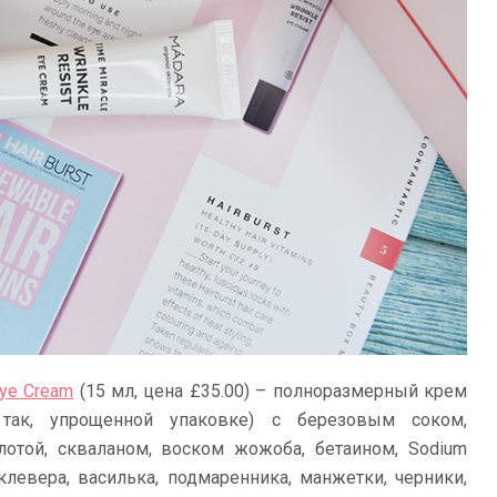
Eye Cream
(15 мл, цена £35.00) – полноразмерный крем
так, упрощенной упаковке) с березовым соком,
лотой, скваланом, воском жожоба, бетаином, Sodium
клевера, василька, подмаренника, манжетки, черники,