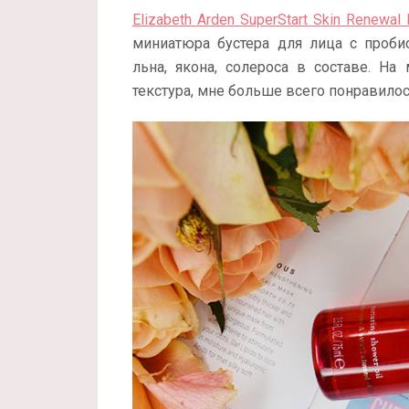
Elizabeth Arden SuperStart Skin Renewal 
миниатюра бустера для лица с проби
льна, якона, солероса в составе. На
текстура, мне больше всего понравилос