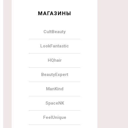
МАГАЗИНЫ
CultBeauty
LookFantastic
HQhair
BeautyExpert
ManKind
SpaceNK
FeelUnique