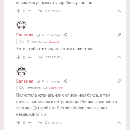
косяк, могут выслать коробочку заново…
Ответить
0
Евгения
6 лет назад
Ответить на
Маша
Хотела обратиться, но потом полистала
Ответить
0
Евгения
6 лет назад
Ответить на
Евгения
Полистала журнальчик с описанием бокса, а там
ничего про масло и нету, помада Ревлон заявлена в
составе 🙂 такой вот German Variant рассылает
немецкий LF 🤷‍♀️
Ответить
0