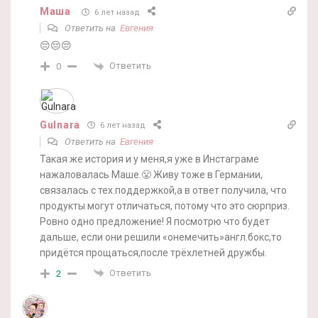
Маша
6 лет назад
Ответить на
Евгения
😔😔😔
Ответить
0
Gulnara
6 лет назад
Ответить на
Евгения
Такая же история и у меня,я уже в Инстаграме
нажаловалась Маше.😤 Живу тоже в Германии,
связалась с тех.поддержкой,а в ответ получила, что
продукты могут отличаться, потому что это сюрприз.
Ровно одно предложение! Я посмотрю что будет
дальше, если они решили «онемечить»англ.бокс,то
придётся прощаться,после трёхлетней дружбы.
Ответить
2