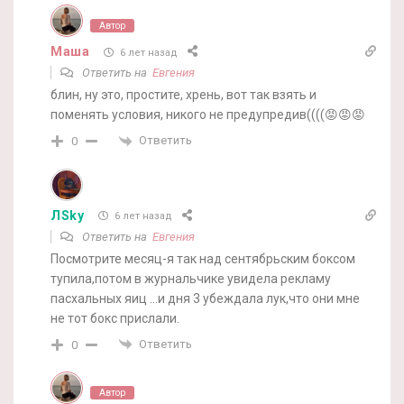
Автор
Маша
6 лет назад
Ответить на
Евгения
блин, ну это, простите, хрень, вот так взять и
поменять условия, никого не предупредив((((😡😡😡
Ответить
0
ЛSky
6 лет назад
Ответить на
Евгения
Посмотрите месяц-я так над сентябрьским боксом
тупила,потом в журнальчике увидела рекламу
пасхальных яиц …и дня 3 убеждала лук,что они мне
не тот бокс прислали.
Ответить
0
Автор