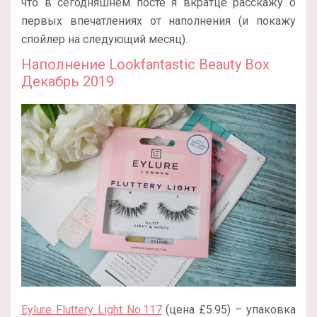
что в сегодняшнем посте я вкратце расскажу о
первых впечатлениях от наполнения (и покажу
спойлер на следующий месяц).
Наполнение Lookfantastic Beauty Box
Декабрь 2019
Eylure Fluttery Light No.117
(цена £5.95) – упаковка