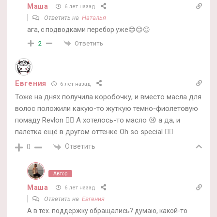
Маша
6 лет назад
Ответить на
Наталья
ага, с подводками перебор уже😊😊😊
Ответить
2
Евгения
6 лет назад
Тоже на днях получила коробочку, и вместо масла для
волос положили какую-то жуткую темно-фиолетовую
помаду Revlon 🤦‍♀️ А хотелось-то масло 😢 а да, и
палетка ещё в другом оттенке Oh so special 🤷‍♀️
Ответить
0
Автор
Маша
6 лет назад
Ответить на
Евгения
А в тех. поддержку обращались? думаю, какой-то