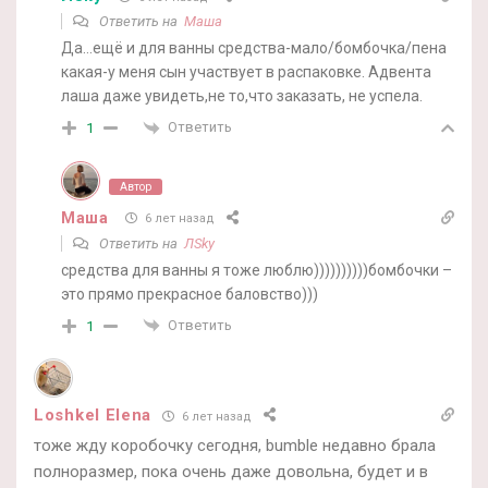
Ответить на
Маша
Да…ещё и для ванны средства-мало/бомбочка/пена
какая-у меня сын участвует в распаковке. Адвента
лаша даже увидеть,не то,что заказать, не успела.
Ответить
1
Автор
Маша
6 лет назад
Ответить на
ЛSky
средства для ванны я тоже люблю))))))))))бомбочки –
это прямо прекрасное баловство)))
Ответить
1
Loshkel Elena
6 лет назад
тоже жду коробочку сегодня, bumble недавно брала
полноразмер, пока очень даже довольна, будет и в