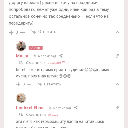
дорогу вариант) ресницы хочу на праздники
попробовать. лежат уже одни, клей как раз в тему.
остальное конечно так средненько — если что на
передарить)
Ответить
0
Автор
Маша
6 лет назад
Ответить на
Loshkel Elena
bumble меня прямо приятно удивил😊😊😊прямо
очень приятная штука😊😊😊
Ответить
0
Loshkel Elena
6 лет назад
Ответить на
Маша
ага я его как термозащиту взяла начитавшись
отзывов) прям очень даже!