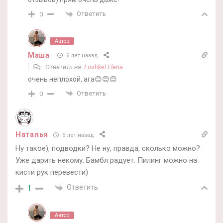
Ответить
0
Автор
Маша
6 лет назад
Ответить на
Loshkel Elena
очень неплохой, ага😊😊😊
Ответить
0
Наталья
6 лет назад
Ну такое), подводки? Не ну, правда, сколько можно?
Уже дарить некому. Бамбл радует. Пилинг можно на
кисти рук перевести)
Ответить
1
Автор