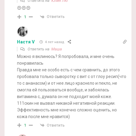
Ответить на
Юлия Лю
😍😍😍
Ответить
1
Настя V
4 лет назад
Ответить на
Маша
Можно я вклинюсь? Я попробовала, и мне очень
понравилась
Правда мне не особо есть с чем сравнить, до этого
пробовала только сыворотку с вит с от глоу ресип(что
то с ананасом) и от нее лицо краснело и пекло, не
смогла ей пользоваться вообще, и забоялась
витамина с, думала он не подходит моей коже.
111скин не вызвал никакой негативной реакции.
Эффективность мне конечно сложно оценить, но
кожа после мне нравится)
Ответить
1