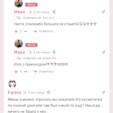
Автор
Маша
4 лет назад
Ответить на
Настя V
Настя, спасииибо большое за отзыв!😘😘😘🌹🌹🌹
Ответить
0
Автор
Маша
4 лет назад
Ответить на
Юлия Лю
Юля, с приееездом!💐💐💐😍😍😍
Ответить
1
Ειρήνη
4 лет назад
Маша, а можно спросить вы покупали эту косметичку
по полной цене или там был какой-то код? Никогда
ничего не брала у них….