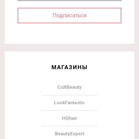
МАГАЗИНЫ
CultBeauty
LookFantastic
HQhair
BeautyExpert