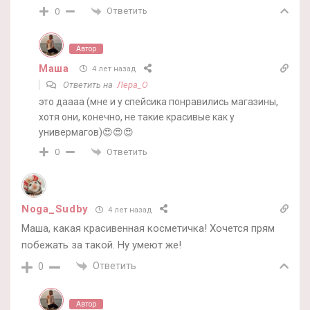
Ответить
0
Автор
Маша
4 лет назад
Ответить на
Лера_О
это даааа (мне и у спейсика понравились магазины,
хотя они, конечно, не такие красивые как у
универмагов)😍😍😍
Ответить
0
Noga_Sudby
4 лет назад
Маша, какая красивенная косметичка! Хочется прям
побежать за такой. Ну умеют же!
Ответить
0
Автор