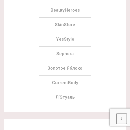
BeautyHeroes
SkinStore
YesStyle
Sephora
Золотое Яблоко
CurrentBody
Л’Этуаль
↓