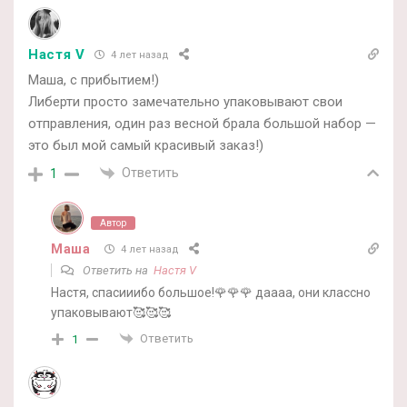
Настя V
4 лет назад
Маша, с прибытием!)
Либерти просто замечательно упаковывают свои
отправления, один раз весной брала большой набор —
это был мой самый красивый заказ!)
Ответить
1
Автор
Маша
4 лет назад
Ответить на
Настя V
Настя, спасииибо большое!🌹🌹🌹 даааа, они классно
упаковывают🥰🥰🥰
Ответить
1