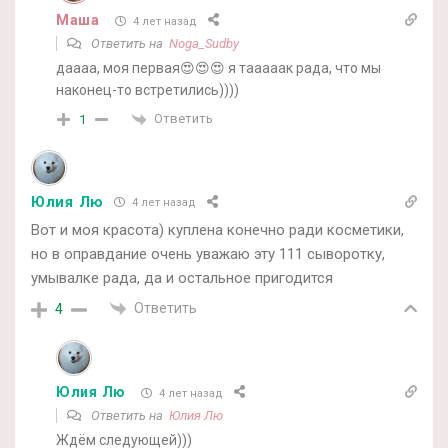
Маша
4 лет назад
Ответить на
Noga_Sudby
даааа, моя первая😍😍😍 я тааааак рада, что мы
наконец-то встретились))))
Ответить
1
Юлия Лю
4 лет назад
Вот и моя красота) куплена конечно ради косметики,
но в оправдание очень уважаю эту 111 сыворотку,
умывалке рада, да и остальное пригодится
Ответить
4
Юлия Лю
4 лет назад
Ответить на
Юлия Лю
Ждём следующей)))