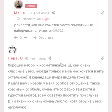
Автор
Маша
4 лет назад
Ответить на
OlgaF
у либерти, как мне кажется, часто симпатичные
наборчики получаются😍😍😍
Ответить
0
Лера_О
4 лет назад
Хороший набор, и косметичка🥰👍🏻, они очень
классные у них, иногда только из-за них хочется взять
остальное)))) карандаши вчера видела тоже))) .
К магазину Либерти у меня особое отношение, такой
красивый особняк, очень атмосферно там (хотя и
туристов много), всем советую посетить при случае
)))) и ткани их очень-очень люблю (хотя беру не у них
напрямую)