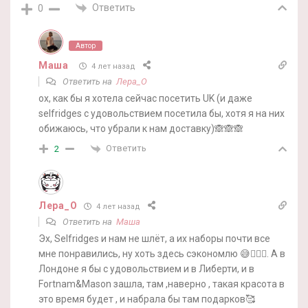
Ответить
0
Автор
Маша
4 лет назад
Ответить на
Лера_О
ох, как бы я хотела сейчас посетить UK (и даже
selfridges с удовольствием посетила бы, хотя я на них
обижаюсь, что убрали к нам доставку)🙈🙈🙈
Ответить
2
Лера_О
4 лет назад
Ответить на
Маша
Эх, Selfridges и нам не шлёт, а их наборы почти все
мне понравились, ну хоть здесь сэкономлю 😅🤷🏻‍♀️. А в
Лондоне я бы с удовольствием и в Либерти, и в
Fortnam&Mason зашла, там ,наверно , такая красота в
это время будет , и набрала бы там подарков🥰