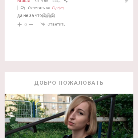
Маша
4 лет назад
Ответить на
Ειρήνη
да не за что🤗🤗🤗
Ответить
0
ДОБРО ПОЖАЛОВАТЬ