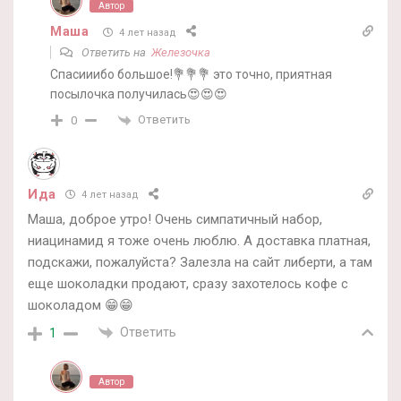
Автор
Маша
4 лет назад
Ответить на
Железочка
Спасииибо большое!💐💐💐 это точно, приятная
посылочка получилась😍😍😍
Ответить
0
Ида
4 лет назад
Маша, доброе утро! Очень симпатичный набор,
ниацинамид я тоже очень люблю. А доставка платная,
подскажи, пожалуйста? Залезла на сайт либерти, а там
еще шоколадки продают, сразу захотелось кофе с
шоколадом 😁😁
Ответить
1
Автор