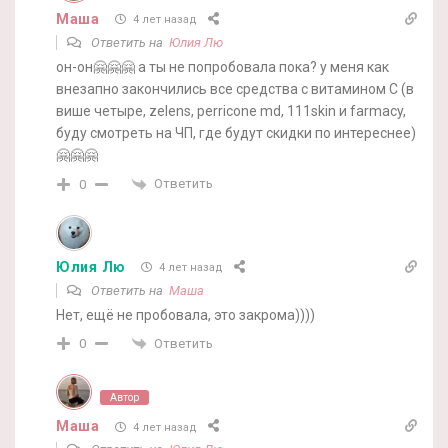
Маша
4 лет назад
Ответить на
Юлия Лю
он-он🤗🤗🤗 а ты не попробовала пока? у меня как
внезапно закончились все средства с витамином С (в
више четыре, zelens, perricone md, 111skin и farmacy,
буду смотреть на ЧП, где будут скидки по интереснее)
🤗🤗🤗
Ответить
0
Юлия Лю
4 лет назад
Ответить на
Маша
Нет, ещё не пробовала, это закрома))))
Ответить
0
Автор
Маша
4 лет назад