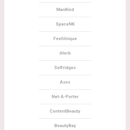
ManKind
SpaceNK
FeelUnique
iHerb
Selfridges
Asos
Net-A-Porter
ContentBeauty
BeautyBay