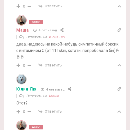
Ответить
0
Автор
Маша
4 лет назад
Ответить на
Юлия Лю
дааа, надеюсь на какой-нибудь симпатичный боксик
с витамином С (от 111skin, кстати, попробовала бы)🤞
🤞🤞
Ответить
0
Юлия Лю
4 лет назад
Ответить на
Маша
Этот?
Ответить
0
Автор