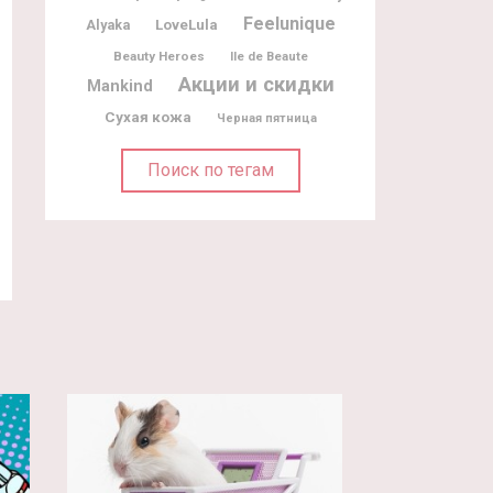
Feelunique
Alyaka
LoveLula
Beauty Heroes
Ile de Beaute
Акции и скидки
Mankind
Сухая кожа
Черная пятница
Поиск по тегам