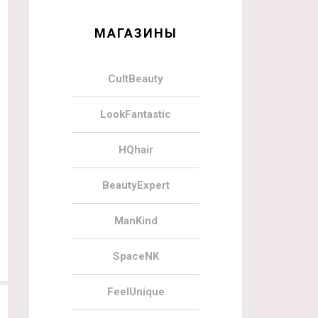
МАГАЗИНЫ
CultBeauty
LookFantastic
HQhair
BeautyExpert
ManKind
SpaceNK
FeelUnique