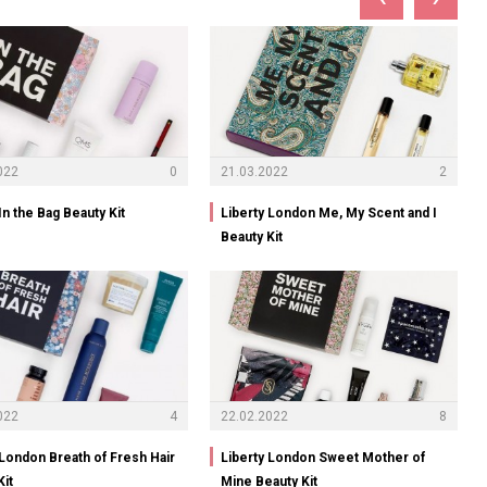
022
0
21.03.2022
2
In the Bag Beauty Kit
Liberty London Me, My Scent and I
Beauty Kit
022
4
22.02.2022
8
 London Breath of Fresh Hair
Liberty London Sweet Mother of
Kit
Mine Beauty Kit