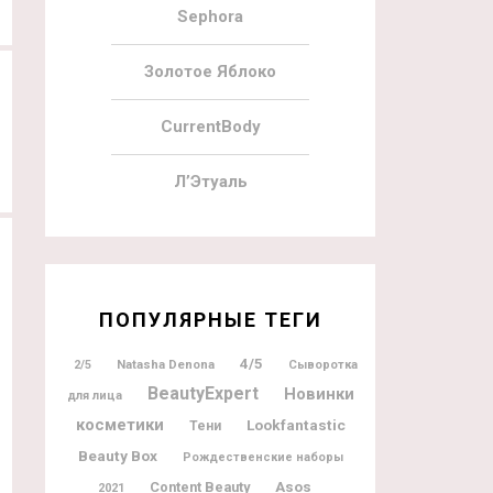
Sephora
Золотое Яблоко
CurrentBody
Л’Этуаль
ПОПУЛЯРНЫЕ ТЕГИ
4/5
Natasha Denona
2/5
Сыворотка
BeautyExpert
Новинки
для лица
косметики
Lookfantastic
Тени
Beauty Box
Рождественские наборы
Content Beauty
Asos
2021