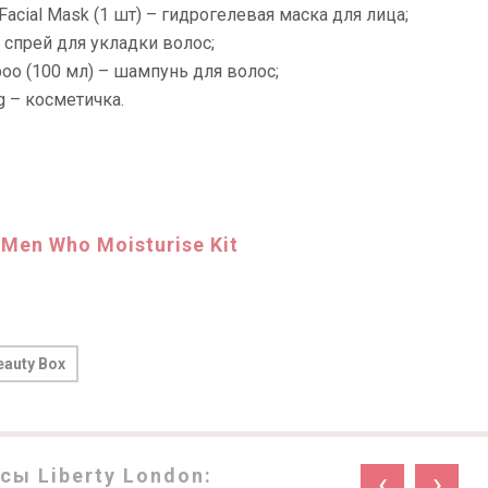
 Facial Mask (1 шт) – гидрогелевая маска для лица;
 – спрей для укладки волос;
poo (100 мл) – шампунь для волос;
ag – косметичка.
 Men Who Moisturise Kit
eauty Box
ы Liberty London:
‹
›