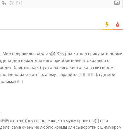
{}
[+]
 Мне понравился состав))) Как раз хотела прикупить новый
недели две назад для него приобретенный, оказался с
ходит, блестит, как будто на него кисточка с глиттером
лнено из-за этого, а ему…. нравится🤦‍♀️🤦‍♀️🤦‍♀️ ), где мой
понимаю🤷‍♀️
a
🌺 ахахах))))ну главное же, что мужу нравится))) но я
 деле, сама очень не люблю кремы или сыворотки с шиммером