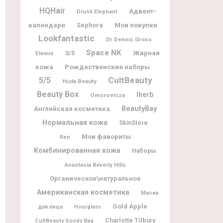
HQHair
Адвент-
Drunk Elephant
календари
Мои покупки
Sephora
Lookfantastic
Dr Dennis Gross
Space NK
Жирная
3/5
Elemis
кожа
Рождественские наборы
CultBeauty
5/5
Huda Beauty
Beauty Box
Iherb
Omorovicza
BeautyBay
Английская косметика
Нормальная кожа
SkinStore
Мои фавориты
Ren
Комбинированная кожа
Наборы
Anastasia Beverly Hills
Органическое\натуральное
Американская косметика
Маска
Gold Apple
для лица
Hourglass
Charlotte Tilbury
CultBeauty Goody Bag