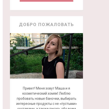
ДОБРО ПОЖАЛОВАТЬ
Привет! Меня зовут Маша и я
косметический хомяк! Люблю
пробовать новые баночки, выбирать
интересные продукты с не «пустыми»
составами, а также писать обо всем