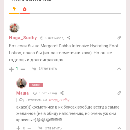
Noga_Sudby
5 лет назад
Вот если бы не Margaret Dabbs Intensive Hydrating Foot
Lotion, взяла бы (из-за косметички хаха). Но он же
гадосць и долгоиграющая
Ответить
1
Автор
Маша
5 лет назад
Ответить на
Noga_Sudby
ахаха)))косметички в их боксах вообще всегда самое
желанное (не в обиду наполнению, но очень уж они
красивые)😂😂😂🙈🙈🙈
Ответить
0