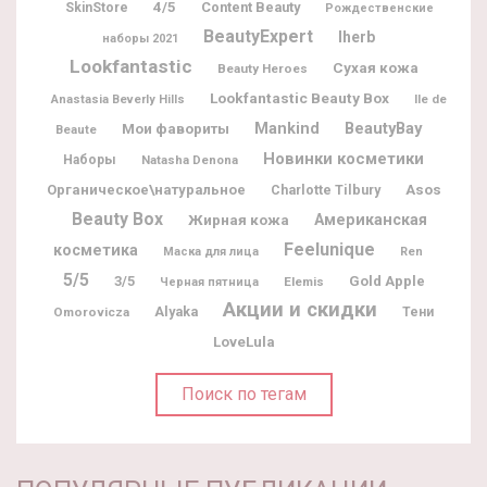
4/5
Content Beauty
SkinStore
Рождественские
BeautyExpert
Iherb
наборы 2021
Lookfantastic
Сухая кожа
Beauty Heroes
Lookfantastic Beauty Box
Ile de
Anastasia Beverly Hills
BeautyBay
Мои фавориты
Mankind
Beaute
Новинки косметики
Наборы
Natasha Denona
Органическое\натуральное
Charlotte Tilbury
Asos
Beauty Box
Жирная кожа
Американская
Feelunique
косметика
Маска для лица
Ren
5/5
3/5
Gold Apple
Elemis
Черная пятница
Акции и скидки
Alyaka
Omorovicza
Тени
LoveLula
Поиск по тегам