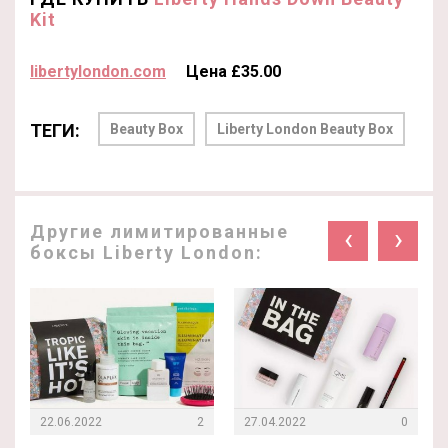
Kit
libertylondon.com
Цена £35.00
ТЕГИ:
Beauty Box
Liberty London Beauty Box
Другие лимитированные
‹
›
боксы Liberty London:
22.06.2022
2
27.04.2022
0