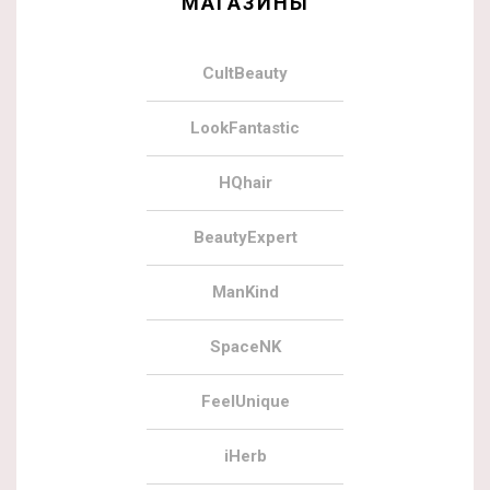
МАГАЗИНЫ
CultBeauty
LookFantastic
HQhair
BeautyExpert
ManKind
SpaceNK
FeelUnique
iHerb