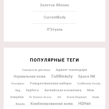
Золотое Яблоко
CurrentBody
Л’Этуаль
ПОПУЛЯРНЫЕ ТЕГИ
Адвент-календари
Сыворотка для лица
CultBeauty
Space NK
Нормальная кожа
Рождественские наборы
Hourglass
CultBeauty Goody
Мои
Sephora
Английская косметика
Bag
покупки
Dr Dennis Gross
Huda
2/5
Drunk Elephant
HQHair
Комбинированная кожа
Beauty