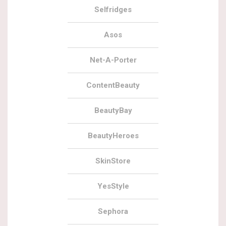
Selfridges
Asos
Net-A-Porter
ContentBeauty
BeautyBay
BeautyHeroes
SkinStore
YesStyle
Sephora