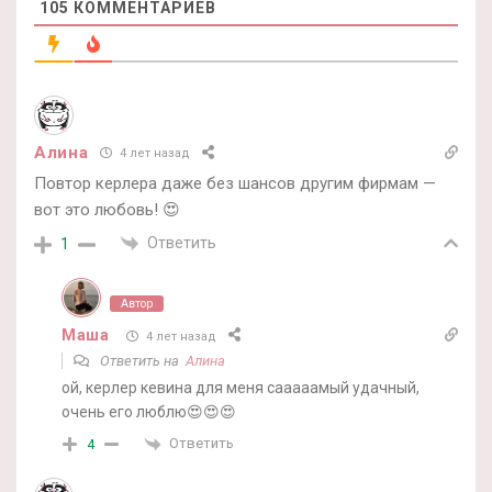
105
КОММЕНТАРИЕВ
Алина
4 лет назад
Повтор керлера даже без шансов другим фирмам —
вот это любовь! 😍
Ответить
1
Автор
Маша
4 лет назад
Ответить на
Алина
ой, керлер кевина для меня сааааамый удачный,
очень его люблю😍😍😍
Ответить
4