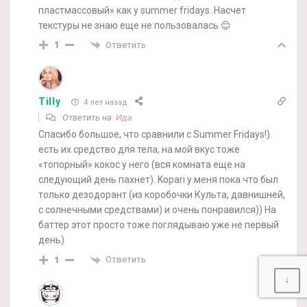
пластмассовый» как у summer fridays. Насчет
текстуры не знаю еще не пользовалась 😊
Ответить
1
Tilly
4 лет назад
Ответить на
Ида
Спасибо большое, что сравнили с Summer Fridays!)
есть их средство для тела, на мой вкус тоже
«топорный» кокос у него (вся комната еще на
следующий день пахнет). Kopari у меня пока что был
только дезодорант (из коробочки Культа, давнишней,
с солнечными средствами) и очень понравился)) На
баттер этот просто тоже поглядываю уже не первый
день)
Ответить
1
↓