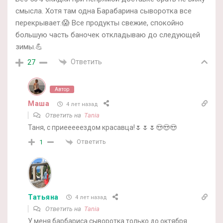
смысла. Хотя там одна Барабарина сыворотка все
перекрывает.😱 Все продукты свежие, спокойно
большую часть баночек откладываю до следующей
зимы.💪
Ответить
27
Автор
Маша
4 лет назад
Ответить на
Tania
Таня, с приееееездом красавца!🌷🌷🌷😍😍😍
Ответить
1
Татьяна
4 лет назад
Ответить на
Tania
У меня барбариса сыворотка только до октября