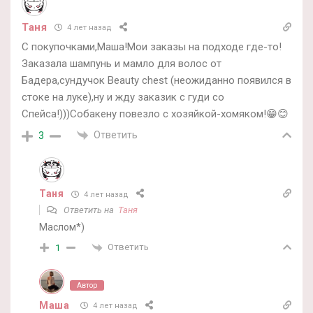
Таня
4 лет назад
С покупочками,Маша!Мои заказы на подходе где-то!
Заказала шампунь и мамло для волос от
Бадера,сундучок Beauty chest (неожиданно появился в
стоке на луке),ну и жду заказик с гуди со
Спейса!)))Собакену повезло с хозяйкой-хомяком!😁😊
Ответить
3
Таня
4 лет назад
Ответить на
Таня
Маслом*)
Ответить
1
Автор
Маша
4 лет назад