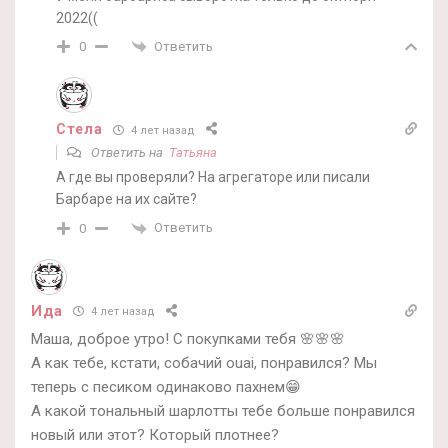
2022((
Ответить
0
Стела
4 лет назад
Ответить на
Татьяна
А где вы проверяли? На агрегаторе или писали
Барбаре на их сайте?
Ответить
0
Ида
4 лет назад
Маша, доброе утро! С покупками тебя 🌸🌸🌸
А как тебе, кстати, собачий ouai, понравился? Мы
теперь с песиком одинаково пахнем😁
А какой тональный шарлотты тебе больше понравился
новый или этот? Который плотнее?