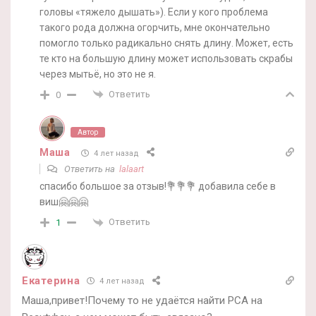
головы «тяжело дышать»). Если у кого проблема
такого рода должна огорчить, мне окончательно
помогло только радикально снять длину. Может, есть
те кто на большую длину может использовать скрабы
через мытьё, но это не я.
Ответить
0
Автор
Маша
4 лет назад
Ответить на
lalaart
спасибо большое за отзыв!💐💐💐 добавила себе в
виш🤗🤗🤗
Ответить
1
Екатерина
4 лет назад
Маша,привет!Почему то не удаётся найти PCA на