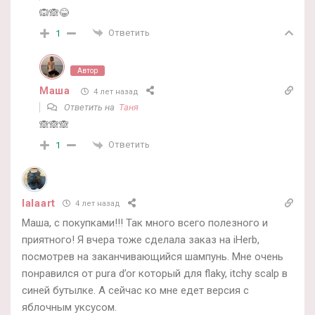
🙉🙈😂
Ответить
1
Автор
Маша
4 лет назад
Ответить на
Таня
🙈🙈🙈
Ответить
1
lalaart
4 лет назад
Маша, с покупками!!! Так много всего полезного и
приятного! Я вчера тоже сделала заказ на iHerb,
посмотрев на заканчивающийся шампунь. Мне очень
понравился от pura d’or который для flaky, itchy scalp в
синей бутылке. А сейчас ко мне едет версия с
яблочным уксусом.