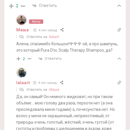
Ответить
2
Автор
Маша
4 лет назад
Ответить на
lalaart
Алена, спасииибо большое!🌹🌹🌹 ой, а про шампунь,
это который Pura D’or, Scalp Therapy Shampoo, да?
Ответить
2
lalaart
4 лет назад
Ответить на
Маша
Да, он самый! Он немного жидковат, но при таком
объёме… мою голову два раза, перхоти нет (а она
преследовала меня годами) э, почесунства нет. Но
волос у меня не окрашенный, неприхотливый, от
природы очень толстый, жёсткий, очень густой (от
густоты и проблемы с шелушением и зудом, коже