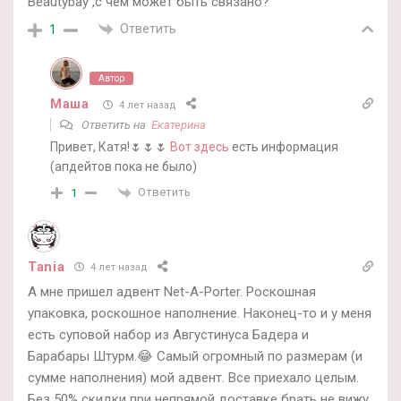
Beautybay ,с чем может быть связано?
Ответить
1
Автор
Маша
4 лет назад
Ответить на
Екатерина
Привет, Катя!🌷🌷🌷
Вот здесь
есть информация
(апдейтов пока не было)
Ответить
1
Tania
4 лет назад
А мне пришел адвент Net-A-Porter. Роскошная
упаковка, роскошное наполнение. Наконец-то и у меня
есть суповой набор из Августинуса Бадера и
Барабары Штурм.😂 Самый огромный по размерам (и
сумме наполнения) мой адвент. Все приехало целым.
Без 50% скидки при непрямой доставке брать не вижу