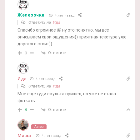
Железочка
4 лет назад
Ответить на
Ида
Спасибо огромное 🤗 ну это понятно, мы все
описываем свои ощущения)) приятная текстура уже
дорогого стоит))
Ответить
0
Ида
4 лет назад
Ответить на
Ида
Мне еще гуди с культа пришел, но уже не стала
фоткать
Ответить
6
Автор
Маша
4 лет назад