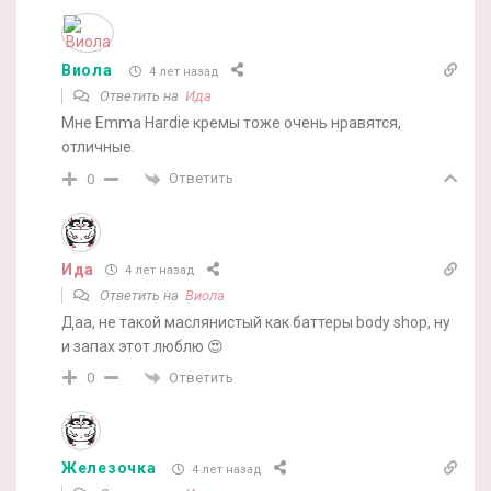
Виола
4 лет назад
Ответить на
Ида
Мне Emma Hardie кремы тоже очень нравятся,
отличные.
Ответить
0
Ида
4 лет назад
Ответить на
Виола
Даа, не такой маслянистый как баттеры body shop, ну
и запах этот люблю 😍
Ответить
0
Железочка
4 лет назад