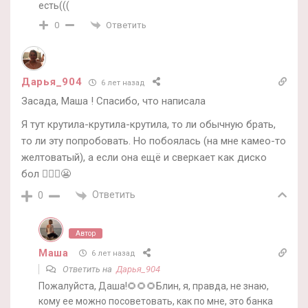
есть(((
Ответить
0
Дарья_904
6 лет назад
Засада, Маша ! Спасибо, что написала
Я тут крутила-крутила-крутила, то ли обычную брать,
то ли эту попробовать. Но побоялась (на мне камео-то
желтоватый), а если она ещё и сверкает как диско
бол 🤦🏻‍♀️😬
Ответить
0
Автор
Маша
6 лет назад
Ответить на
Дарья_904
Пожалуйста, Даша!🌻🌻🌻Блин, я, правда, не знаю,
кому ее можно посоветовать, как по мне, это банка