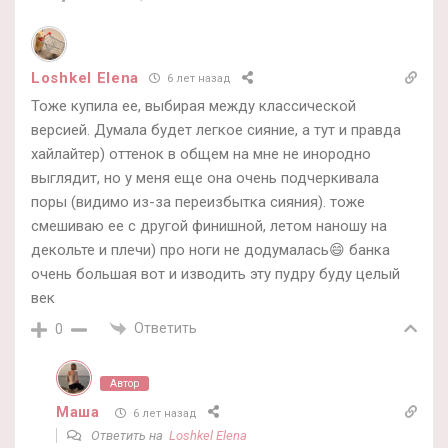
Loshkel Elena
6 лет назад
Тоже купила ее, выбирая между классической
версией. Думала будет легкое сияние, а тут и правда
хайлайтер) оттенок в общем на мне не инородно
выглядит, но у меня еще она очень подчеркивала
поры (видимо из-за переизбытка сияния). тоже
смешиваю ее с другой финишной, летом наношу на
декольте и плечи) про ноги не додумалась😄 банка
очень большая вот и изводить эту пудру буду целый
век
Ответить
0
Автор
Маша
6 лет назад
Ответить на
Loshkel Elena