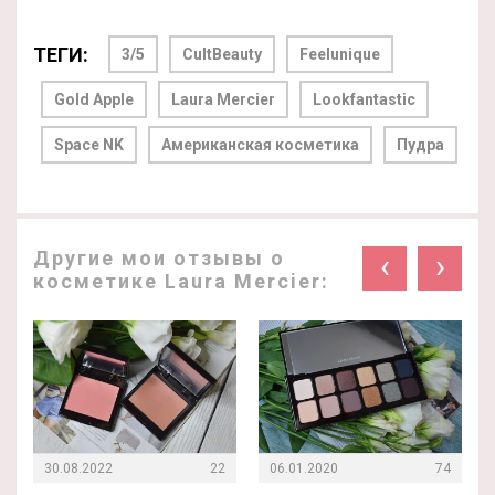
ТЕГИ:
3/5
CultBeauty
Feelunique
Gold Apple
Laura Mercier
Lookfantastic
Space NK
Американская косметика
Пудра
Другие мои отзывы о
‹
›
косметике Laura Mercier:
30.08.2022
22
06.01.2020
74