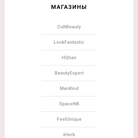
МАГАЗИНЫ
CultBeauty
LookFantastic
HQhair
BeautyExpert
ManKind
SpaceNK
FeelUnique
iHerb