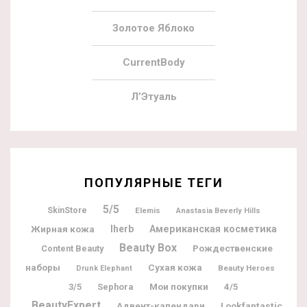
Золотое Яблоко
CurrentBody
Л’Этуаль
ПОПУЛЯРНЫЕ ТЕГИ
5/5
SkinStore
Elemis
Anastasia Beverly Hills
Жирная кожа
Iherb
Американская косметика
Beauty Box
Рождественские
Content Beauty
наборы
Сухая кожа
Beauty Heroes
Drunk Elephant
Мои покупки
3/5
Sephora
4/5
BeautyExpert
Адвент-календари
Lookfantastic