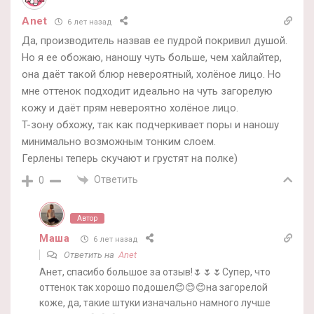
Anet
6 лет назад
Да, производитель назвав ее пудрой покривил душой.
Но я ее обожаю, наношу чуть больше, чем хайлайтер,
она даёт такой блюр невероятный, холёное лицо. Но
мне оттенок подходит идеально на чуть загорелую
кожу и даёт прям невероятно холёное лицо.
T-зону обхожу, так как подчеркивает поры и наношу
минимально возможным тонким слоем.
Герлены теперь скучают и грустят на полке)
Ответить
0
Автор
Маша
6 лет назад
Ответить на
Anet
Анет, спасибо большое за отзыв!🌷🌷🌷Супер, что
оттенок так хорошо подошел😊😊😊на загорелой
коже, да, такие штуки изначально намного лучше