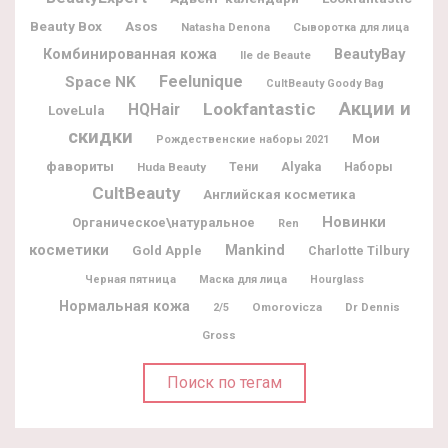
Beauty Box
Asos
Natasha Denona
Сыворотка для лица
BeautyBay
Комбинированная кожа
Ile de Beaute
Feelunique
Space NK
CultBeauty Goody Bag
Акции и
Lookfantastic
HQHair
LoveLula
скидки
Мои
Рождественские наборы 2021
фавориты
Alyaka
Huda Beauty
Тени
Наборы
CultBeauty
Английская косметика
Новинки
Органическое\натуральное
Ren
косметики
Mankind
Gold Apple
Charlotte Tilbury
Черная пятница
Маска для лица
Hourglass
Нормальная кожа
Omorovicza
Dr Dennis
2/5
Gross
Поиск по тегам