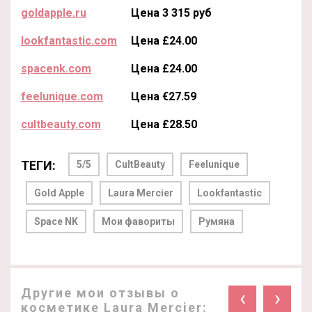
goldapple.ru
Цена 3 315 руб
lookfantastic.com
Цена £24.00
spacenk.com
Цена £24.00
feelunique.com
Цена €27.59
cultbeauty.com
Цена £28.50
ТЕГИ:
5/5
CultBeauty
Feelunique
Gold Apple
Laura Mercier
Lookfantastic
Space NK
Мои фавориты
Румяна
Другие мои отзывы о
‹
›
косметике Laura Mercier: