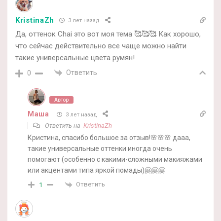
KristinaZh
3 лет назад
Да, оттенок Chai это вот моя тема 🥰🥰🥰 Как хорошо,
что сейчас действительно все чаще можно найти
такие универсальные цвета румян!
Ответить
0
Автор
Маша
3 лет назад
Ответить на
KristinaZh
Кристина, спасибо большое за отзыв!🌸🌸🌸 дааа,
такие универсальные оттенки иногда очень
помогают (особенно с какими-сложными макияжами
или акцентами типа яркой помады)🤗🤗🤗
Ответить
1