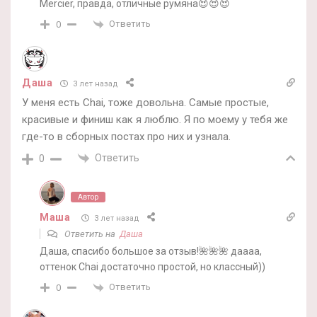
Mercier, правда, отличные румяна😍😍😍
Ответить
0
Даша
3 лет назад
У меня есть Chai, тоже довольна. Самые простые,
красивые и финиш как я люблю. Я по моему у тебя же
где-то в сборных постах про них и узнала.
Ответить
0
Автор
Маша
3 лет назад
Ответить на
Даша
Даша, спасибо большое за отзыв!🌺🌺🌺 даааа,
оттенок Chai достаточно простой, но классный))
Ответить
0