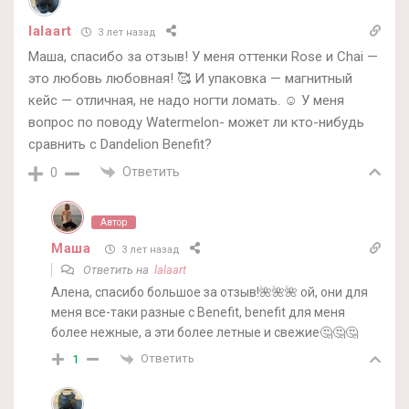
lalaart
3 лет назад
Маша, спасибо за отзыв! У меня оттенки Rose и Chai —
это любовь любовная! 🥰 И упаковка — магнитный
кейс — отличная, не надо ногти ломать. ☺️ У меня
вопрос по поводу Watermelon- может ли кто-нибудь
сравнить с Dandelion Benefit?
Ответить
0
Автор
Маша
3 лет назад
Ответить на
lalaart
Алена, спасибо большое за отзыв!🌺🌺🌺 ой, они для
меня все-таки разные с Benefit, benefit для меня
более нежные, а эти более летные и свежие🤔🤔🤔
Ответить
1