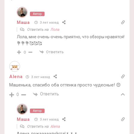
Автор
Маша
3 лет назад
Ответить на
Лола
Лола, мне очень-очень приятно, что обзоры нравятся!
💐💐💐🥰🥰🥰
Ответить
0
Alena
3 лет назад
Машенька, спасибо оба оттенка просто чудесные! 😍
Ответить
0
Автор
Маша
3 лет назад
Ответить на
Alena
Алена, пожааааалуйста!🌷🌷🌷