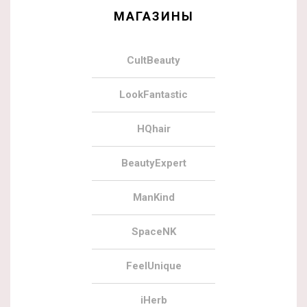
МАГАЗИНЫ
CultBeauty
LookFantastic
HQhair
BeautyExpert
ManKind
SpaceNK
FeelUnique
iHerb