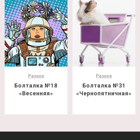
Разное
Разное
Болталка №18
Болталка №31
«Весенняя»
«Чернопятничная»