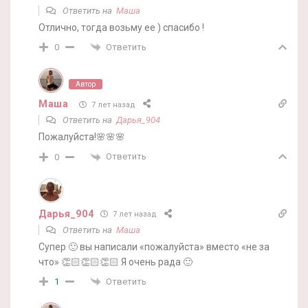
Ответить на
Маша
Отлично, тогда возьму ее ) спасибо !
Ответить
0
Автор
Маша
7 лет назад
Ответить на
Дарья_904
Пожалуйста!🌸🌸🌸
Ответить
0
Дарья_904
7 лет назад
Ответить на
Маша
Супер 🙂 вы написали «пожалуйста» вместо «не за
что» 👏🏻👏🏻👏🏻 Я очень рада 🙂
Ответить
1