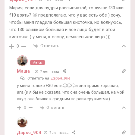
Мария, если для пудры рассыпчатой, то лучше f30 или
f10 взять? 🙂 предполагаю, что у вас есть обе ) хочу,
чтобы меня гладила большая кисточка, но волнуюсь,
что f30 слишком большая и все лицо будет в этой
кисточке ) у меня, к слову, немаленькое лицо )))
Ответить
0
Автор
Маша
7 лет назад
Ответить на
Дарья_904
у меня только F30 есть🙂🙂🙂и она прямо хорошая,
ага (и я бы не сказала, что она очень большая, на мой
вкус, она ближе к средним по размеру кистям)…
Ответить
0
Дарья_904
7 лет назад