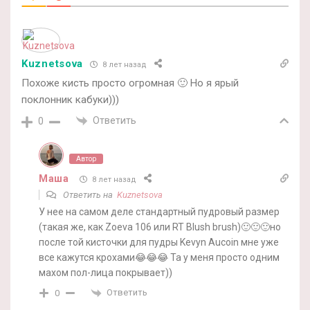
Kuznetsova
8 лет назад
Похоже кисть просто огромная 🙂 Но я ярый
поклонник кабуки)))
Ответить
0
Автор
Маша
8 лет назад
Ответить на
Kuznetsova
У нее на самом деле стандартный пудровый размер
(такая же, как Zoeva 106 или RT Blush brush)🙂🙂🙂но
после той кисточки для пудры Kevyn Aucoin мне уже
все кажутся крохами😂😂😂 Та у меня просто одним
махом пол-лица покрывает))
Ответить
0