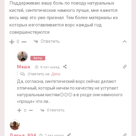
Поддерживаю вашу боль по поводу натуральных
кистей, синтетические намного лучше, мне кажется
весь мир это уже признал. Тем более материалы из
которых изготавливается ворс каждый год
совершенствуются.
Ответить
0
Автор
Маша
8 лет назад
Ответить на
Дина
Да, согласна, синтетический ворс сейчас делают
отличный, который ничем по качеству не уступает
натуральным кистям🙂🙂🙂 а в уходе они намнооого
«проще» что ли…
Ответить
0
Дарья_904
7 лет назад