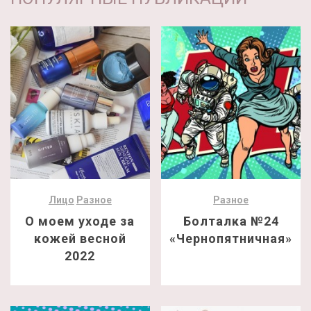
Лицо
Разное
Разное
О моем уходе за
Болталка №24
кожей весной
«Чернопятничная»
2022