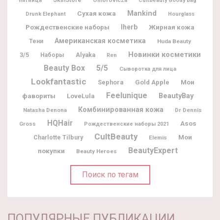
пятница
CultBeauty Goody Bag
Mankind
Сухая кожа
Drunk Elephant
Hourglass
Рождественские наборы
Iherb
Жирная кожа
Американская косметика
Тени
Huda Beauty
Новинки косметики
3/5
Alyaka
Наборы
Ren
Beauty Box
5/5
Сыворотка для лица
Lookfantastic
Мои
Sephora
Gold Apple
Feelunique
BeautyBay
фавориты
LoveLula
Комбинированная кожа
Natasha Denona
Dr Dennis
HQHair
Asos
Gross
Рождественские наборы 2021
CultBeauty
Мои
Charlotte Tilbury
Elemis
BeautyExpert
покупки
Beauty Heroes
Поиск по тегам
ПОПУЛЯРНЫЕ ПУБЛИКАЦИИ