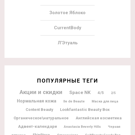
Золотое Яблоко
CurrentBody
Л’Этуаль
ПОПУЛЯРНЫЕ ТЕГИ
Акции и скидки
Space NK
4/5
2/5
Нормальная кожа
Ile de Beaute
Маска для лица
Lookfantastic Beauty Box
Content Beauty
Органическое\натуральное
Английская косметика
Адвент-календари
Anastasia Beverly Hills
Черная
SkinStore
Omorovicza