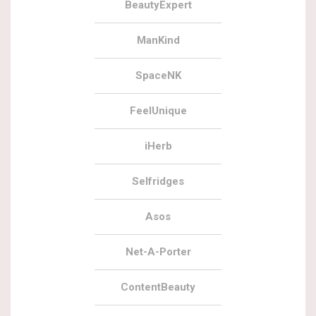
BeautyExpert
ManKind
SpaceNK
FeelUnique
iHerb
Selfridges
Asos
Net-A-Porter
ContentBeauty