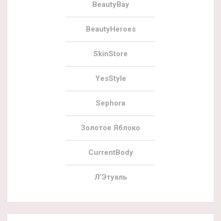
BeautyBay
BeautyHeroes
SkinStore
YesStyle
Sephora
Золотое Яблоко
CurrentBody
Л’Этуаль