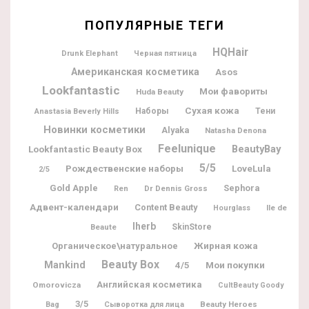
ПОПУЛЯРНЫЕ ТЕГИ
HQHair
Drunk Elephant
Черная пятница
Американская косметика
Asos
Lookfantastic
Мои фавориты
Huda Beauty
Сухая кожа
Наборы
Тени
Anastasia Beverly Hills
Новинки косметики
Alyaka
Natasha Denona
Feelunique
BeautyBay
Lookfantastic Beauty Box
5/5
Рождественские наборы
LoveLula
2/5
Gold Apple
Sephora
Dr Dennis Gross
Ren
Адвент-календари
Content Beauty
Ile de
Hourglass
Iherb
Beaute
SkinStore
Жирная кожа
Органическое\натуральное
Beauty Box
Mankind
Мои покупки
4/5
Английская косметика
Omorovicza
CultBeauty Goody
3/5
Beauty Heroes
Bag
Сыворотка для лица