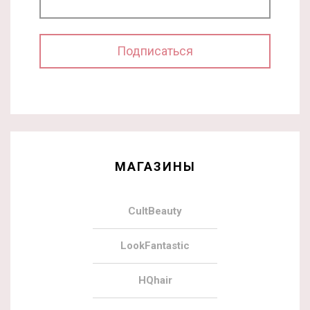
МАГАЗИНЫ
CultBeauty
LookFantastic
HQhair