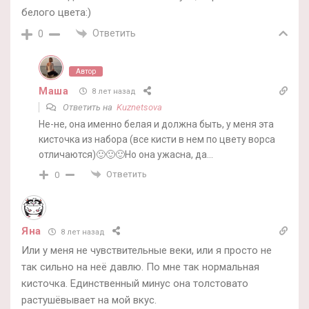
белого цвета:)
Ответить
0
Автор
Маша
8 лет назад
Ответить на
Kuznetsova
Не-не, она именно белая и должна быть, у меня эта
кисточка из набора (все кисти в нем по цвету ворса
отличаются)🙂🙂🙂Но она ужасна, да…
Ответить
0
Яна
8 лет назад
Или у меня не чувствительные веки, или я просто не
так сильно на неё давлю. По мне так нормальная
кисточка. Единственный минус она толстовато
растушёвывает на мой вкус.