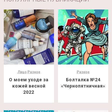
Лицо
Разное
Разное
О моем уходе за
Болталка №24
кожей весной
«Чернопятничная»
2022