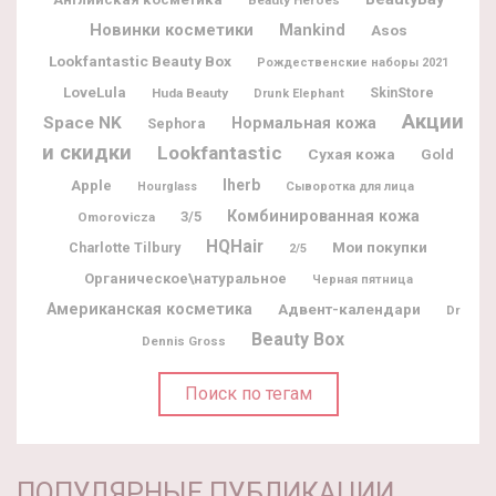
Beauty Heroes
Новинки косметики
Mankind
Asos
Lookfantastic Beauty Box
Рождественские наборы 2021
LoveLula
Huda Beauty
SkinStore
Drunk Elephant
Акции
Space NK
Нормальная кожа
Sephora
и скидки
Lookfantastic
Сухая кожа
Gold
Iherb
Apple
Hourglass
Сыворотка для лица
Комбинированная кожа
3/5
Omorovicza
HQHair
Мои покупки
Charlotte Tilbury
2/5
Органическое\натуральное
Черная пятница
Американская косметика
Адвент-календари
Dr
Beauty Box
Dennis Gross
Поиск по тегам
ПОПУЛЯРНЫЕ ПУБЛИКАЦИИ