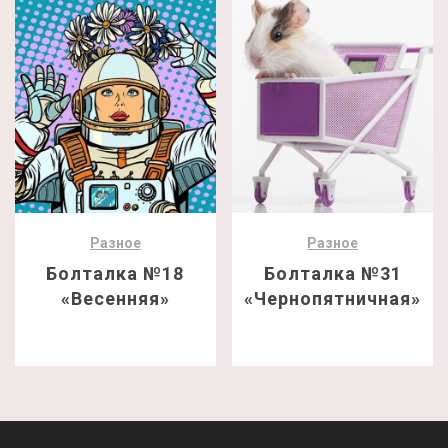
Разное
Разное
Болталка №18
Болталка №31
«Весенняя»
«Чернопятничная»