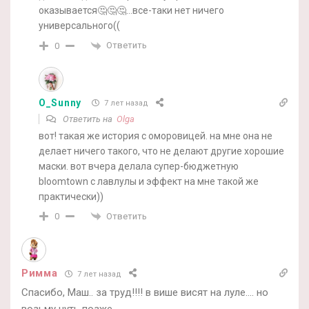
оказывается🤔🤔🤔…все-таки нет ничего
универсального((
Ответить
0
O_Sunny
7 лет назад
Ответить на
Olga
вот! такая же история с оморовицей. на мне она не
делает ничего такого, что не делают другие хорошие
маски. вот вчера делала супер-бюджетную
bloomtown с лавлулы и эффект на мне такой же
практически))
Ответить
0
Римма
7 лет назад
Спасибо, Маш.. за труд!!!! в више висят на луле…. но