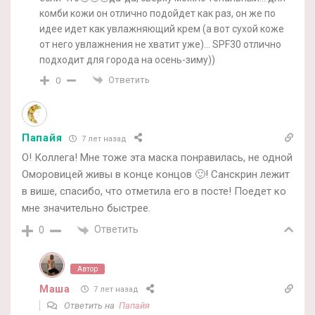
комби кожи он отлично подойдет как раз, он же по
идее идет как увлажняющий крем (а вот сухой коже
от него увлажнения не хватит уже)… SPF30 отлично
подходит для города на осень-зиму))
Ответить
0
Папайя
7 лет назад
О! Коллега! Мне тоже эта маска понравилась, не одной
Оморовицей живы в конце концов 🙂! Санскрин лежит
в више, спасибо, что отметила его в посте! Поедет ко
мне значительно быстрее.
Ответить
0
Автор
Маша
7 лет назад
Ответить на
Папайя