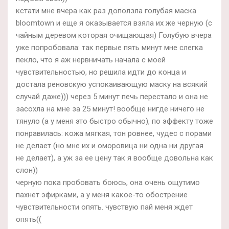
кстати мне вчера как раз доползла голубая маска
bloomtown и еще я оказывается взяла их же черную (с
чайным деревом которая очищающая) Голубую вчера
уже попробовала: так первые пять минут мне слегка
пекло, что я аж нервничать начала с моей
чувствительностью, но решила идти до конца и
достала реновскую успокаивающую маску на всякий
случай даже))) через 5 минут печь перестало и она не
засохла на мне за 25 минут! вообще нигде ничего не
тянуло (а у меня это быстро обычно), по эффекту тоже
понравилась: кожа мягкая, тон ровнее, чудес с порами
не делает (но мне их и оморовица ни одна ни другая
не делает), а уж за ее цену так я вообще довольна как
слон))
черную пока пробовать боюсь, она очень ощутимо
пахнет эфирками, а у меня какое-то обострение
чувствительности опять. чувствую пай меня ждет
опять((