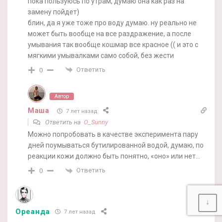
пока пользуюсь по утрам, думаю она как раз на
замену пойдет)
блин, да я уже тоже про воду думаю. ну реально не
может быть вообще на все раздражение, а после
умывания так вообще кошмар все красное (( и это с
мягкими умывалками само собой, без жести
Ответить
0
Автор
Маша
7 лет назад
Ответить на
O_Sunny
Можно попробовать в качестве эксперимента пару
дней поумываться бутилированной водой, думаю, по
реакции кожи должно быть понятно, «оно» или нет…
Ответить
0
↓
Ореанда
7 лет назад