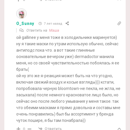
O_Sunny
7 лет назад
Ответить на
Маша
ой gallinee у меня тоже в холодильнике маринуется)
ну я такие маски по утрам использую обычно, сейчас
антиподс пока что. а вот такие глиняные
основательные вечером уже) dermadoctor манила
меня, но со своей чувствительностью побоялась я ее
брать(
ой ну это же я-реакция может быть на что угодно,
включая свежий воздух и косые взгляды))) кстати,
попробовала черную bloomtown-не пекла, не жгла, не
засыхала) после немного красноватое лицо было, но
сейчас оно после любого умывания у меня такое. так
что обеими масками я прямо довольна и составы мне
очень понравились) был бы ассортимент у бренда
чуток пошире, я бы там понабрала))
Ответить
0