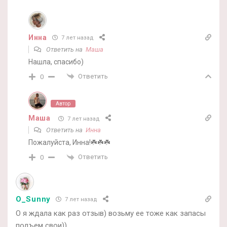
Инна
7 лет назад
Ответить на
Маша
Нашла, спасибо)
Ответить
0
Автор
Маша
7 лет назад
Ответить на
Инна
Пожалуйста, Инна!☘️☘️☘️
Ответить
0
O_Sunny
7 лет назад
О я ждала как раз отзыв) возьму ее тоже как запасы
подъем свои))