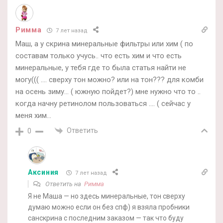
Римма
7 лет назад
Маш, а у скрина минеральные фильтры или хим ( по
составам только учусь.. что есть хим и что есть
минеральные, у тебя где то была статья найти не
могу((( …. сверху тон можно? или на тон??? для комби
на осень зиму… ( южную пойдет?) мне нужно что то ..
когда начну ретинолом пользоваться …. ( сейчас у
меня хим…
Ответить
0
Аксиния
7 лет назад
Ответить на
Римма
Я не Маша — но здесь минеральные, тон сверху
думаю можно если он без спф) я взяла пробники
санскрина с последним заказом — так что буду