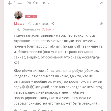
Ответить
0
Автор
Маша
7 лет назад
Ответить на
O_Sunny
у меня запасов глиняных масок что-то скопилось
страшное количество, четыре штуки практически
полные (dermadoctor, alpha h, honua, gallinee) и еще та
из бокса mankind (она мне как-то разонравилась
сейчас, видимо, от осознания, что она мужская😂😂
😂)…
Bloomtown синюю обязательно попробую (обожаю,
когда глина не засыхает на коже, да и то, что не
стягивает – вообще отлично), вопрос в том, в этом ли
году😂😂😂)))слушай, если она пекла (даже немного),
ты все равно с ней поаккуратнее, чтобы не
провоцировать кожу (хотя я, честно говоря, не
совсем понимаю, на что там может быть реакция)…
Ответить
0