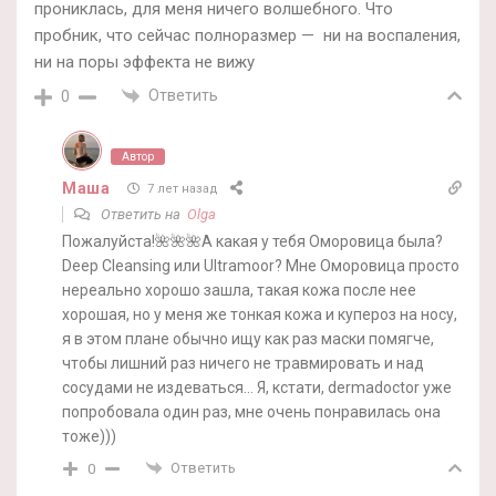
прониклась, для меня ничего волшебного. Что
пробник, что сейчас полноразмер — ни на воспаления,
ни на поры эффекта не вижу
Ответить
0
Автор
Маша
7 лет назад
Ответить на
Olga
Пожалуйста!🌺🌺🌺А какая у тебя Оморовица была?
Deep Cleansing или Ultramoor? Мне Оморовица просто
нереально хорошо зашла, такая кожа после нее
хорошая, но у меня же тонкая кожа и купероз на носу,
я в этом плане обычно ищу как раз маски помягче,
чтобы лишний раз ничего не травмировать и над
сосудами не издеваться… Я, кстати, dermadoctor уже
попробовала один раз, мне очень понравилась она
тоже)))
Ответить
0