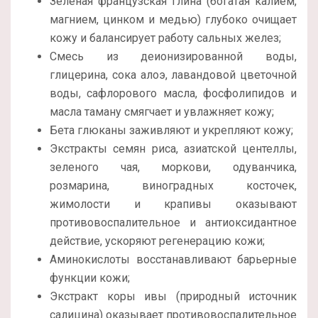
Зеленая французская глина (богатая калием,
магнием, цинком и медью) глубоко очищает
кожу и балансирует работу сальных желез;
Смесь из деионизированной воды,
глицерина, сока алоэ, лавандовой цветочной
воды, сафлорового масла, фосфолипидов и
масла таману смягчает и увлажняет кожу;
Бета глюканы заживляют и укрепляют кожу;
Экстракты семян риса, азиатской центеллы,
зеленого чая, моркови, одуванчика,
розмарина, виноградных косточек,
жимолости и крапивы оказывают
противовоспалительное и антиоксидантное
действие, ускоряют регенерацию кожи;
Аминокислоты восстанавливают барьерные
функции кожи;
Экстракт коры ивы (природный источник
салицина) оказывает противовоспалительное