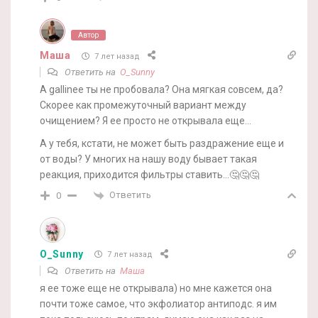
Автор
Маша
7 лет назад
Ответить на
O_Sunny
А gallinee ты не пробовала? Она мягкая совсем, да?
Скорее как промежуточный вариант между
очищением? Я ее просто не открывала еще…
А у тебя, кстати, не может быть раздражение еще и
от воды? У многих на нашу воду бывает такая
реакция, приходится фильтры ставить…🤔🤔🤔
Ответить
0
O_Sunny
7 лет назад
Ответить на
Маша
я ее тоже еще не открывала) но мне кажется она
почти тоже самое, что экфолиатор антиподс. я им