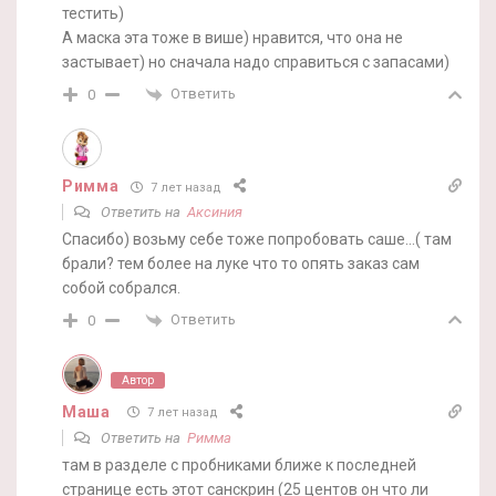
тестить)
А маска эта тоже в више) нравится, что она не
застывает) но сначала надо справиться с запасами)
Ответить
0
Римма
7 лет назад
Ответить на
Аксиния
Спасибо) возьму себе тоже попробовать саше…( там
брали? тем более на луке что то опять заказ сам
собой собрался.
Ответить
0
Автор
Маша
7 лет назад
Ответить на
Римма
там в разделе с пробниками ближе к последней
странице есть этот санскрин (25 центов он что ли