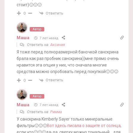
стоит)🙂🙂🙂
Ответить
0
Автор
Маша
7 лет назад
Ответить на
Аксиния
Я тоже перед полноразмерной баночкой санскрина
брала как раз пробник санскрина))мне прямо очень
нравится эта опция у них, что сначала многие
средства можно опробовать перед покупкой🙂🙂🙂
Ответить
0
Автор
Маша
7 лет назад
Ответить на
Римма
У санскрина Kimberly Sayer только минеральные
фильтры🙂🙂🙂
Вот здесь писала о защите от солнца
,
если что🙂🙂🙂да-да, сверху можно тональный… для