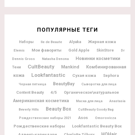
ПОПУЛЯРНЫЕ ТЕГИ
Жирная кожа
Alyaka
Наборы
Ile de Beaute
Мои фавориты
Gold Apple
Elemis
SkinStore
Dr
Новинки косметики
Dennis Gross
Natasha Denona
CultBeauty
Mankind
Комбинированная
Тени
Lookfantastic
кожа
Сухая кожа
Sephora
BeautyBay
Черная пятница
Сыворотка для лица
Content Beauty
4/5
Органическое\натуральное
Американская косметика
Маска для лица
Anastasia
Beauty Box
Beverly Hills
CultBeauty Goody Bag
Asos
Omorovicza
Рождественские наборы 2021
Рождественские наборы
Lookfantastic Beauty Box
HQHair
Адвент-календари
Charlotte Tilbury