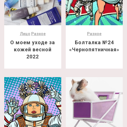
Лицо
Разное
Разное
О моем уходе за
Болталка №24
кожей весной
«Чернопятничная»
2022