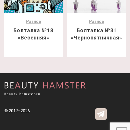
Разное
Разное
Болталка №18
Болталка №31
«Весенняя»
«Чернопятничная»
© 2017–2026