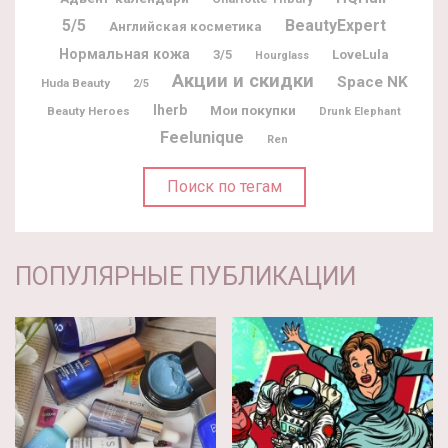
5/5
BeautyExpert
Английская косметика
Нормальная кожа
3/5
LoveLula
Hourglass
Акции и скидки
Space NK
Huda Beauty
2/5
Iherb
Мои покупки
Beauty Heroes
Drunk Elephant
Feelunique
Ren
Поиск по тегам
ПОПУЛЯРНЫЕ ПУБЛИКАЦИИ