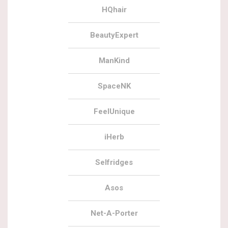
HQhair
BeautyExpert
ManKind
SpaceNK
FeelUnique
iHerb
Selfridges
Asos
Net-A-Porter