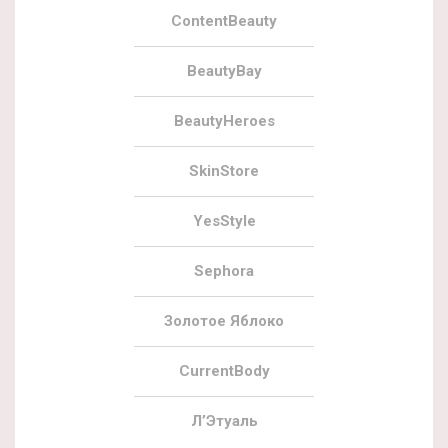
ContentBeauty
BeautyBay
BeautyHeroes
SkinStore
YesStyle
Sephora
Золотое Яблоко
CurrentBody
Л’Этуаль