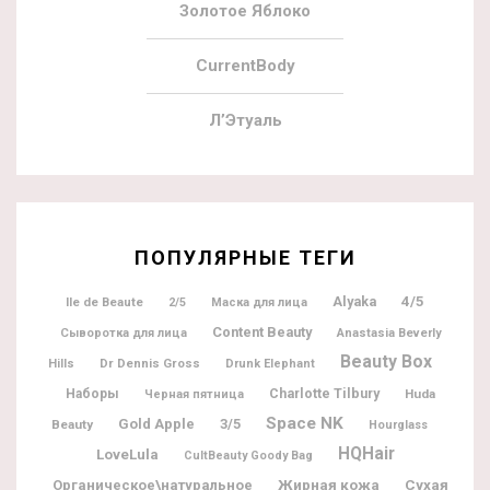
Золотое Яблоко
CurrentBody
Л’Этуаль
ПОПУЛЯРНЫЕ ТЕГИ
Alyaka
4/5
Ile de Beaute
2/5
Маска для лица
Content Beauty
Сыворотка для лица
Anastasia Beverly
Beauty Box
Dr Dennis Gross
Hills
Drunk Elephant
Charlotte Tilbury
Наборы
Huda
Черная пятница
Space NK
Gold Apple
3/5
Beauty
Hourglass
HQHair
LoveLula
CultBeauty Goody Bag
Жирная кожа
Органическое\натуральное
Сухая