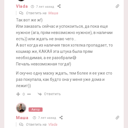
Vlada
7 лет назад
Ответить на
Маша
Так вот же ж!)
Или заказать сейчас и успокоиться, да пока еще
нужное (ага, прям невозможно нужное), в наличии
есть)) или ждать не знаю чего…
А вот когда из наличия твоя хотелка пропадает, то
кошмар же, КАКАЯ эта штука была прям
необходимая, а ее разобрали😅
Печаль невозможная тогда!)
И скучно одну маску ждать, тем более я ее уже сто
раз покупала, как будто она у меня уже дома и
лежит))
Ответить
0
Автор
Маша
7 лет назад
Ответить на
Vlada