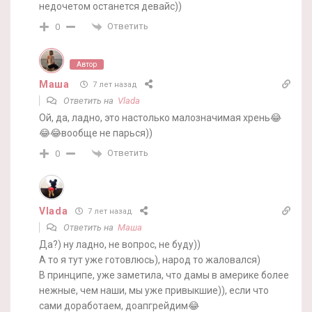
недочетом останется девайс))
Ответить
0
Автор
Маша
7 лет назад
Ответить на
Vlada
Ой, да, ладно, это настолько малозначимая хрень😂
😂😂вообще не парься))
Ответить
0
Vlada
7 лет назад
Ответить на
Маша
Да?) ну ладно, не вопрос, не буду))
А то я тут уже готовлюсь), народ то жаловался)
В принципе, уже заметила, что дамы в америке более
нежные, чем наши, мы уже привыкшие)), если что
сами доработаем, доапгрейдим😂