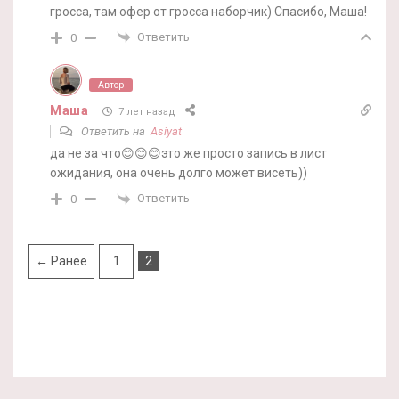
гросса, там офер от гросса наборчик) Спасибо, Маша!
Ответить
0
Автор
Маша
7 лет назад
Ответить на
Asiyat
да не за что😊😊😊это же просто запись в лист
ожидания, она очень долго может висеть))
Ответить
0
← Ранее
1
2