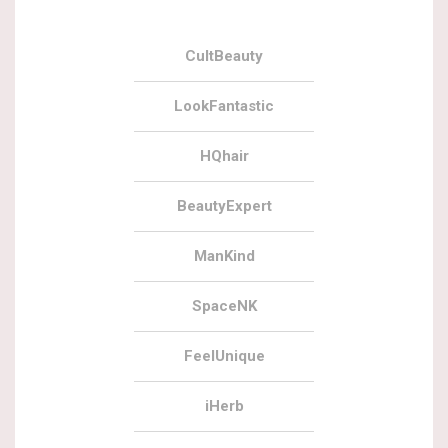
CultBeauty
LookFantastic
HQhair
BeautyExpert
ManKind
SpaceNK
FeelUnique
iHerb