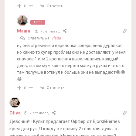
Ответить
0
Автор
Маша
7 лет назад
Ответить на
Vlada
ну они стремные и веревочка совершенно дурацкая,
но каких-то супер проблем они не доставляют, у меня
сначала 1 или 2 крепления вываливались каждый
день, потом муж как-то вертел маску в руках и что-то
там получше воткнул и больше они не выпадают😂😂
😂
Ответить
0
Oliva
7 лет назад
Девочки!!! Культ предлагает Оффер от Bjork&Berries
крем для рук. Я кладу в корзину 2 геля для душа, а
оффер не добавляется, Может я чего-то не знаю?