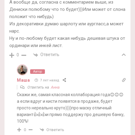
А вообще да, согласна с комментарием выше, из
Дениски полюбому что то будет)))Или может от слона
положит что нибудь)
Из декоративки думаю шарлоту или аургласс,а может
нарс.
Ну и по-любому будет какая нибудь дешевая штука от
ординари или инкей лист.
Ответить
0
Автор
Маша
7 лет назад
Ответить на
Анна
Скажи же, самая классная коллаборация года😊😊😊
а если вдруг и кисти появятся в продаже, будет
просто нереально круто))))про маску отличный
вариант👍👍👍и прямо поддержу про дешевую банку,
100%!
Ответить
0