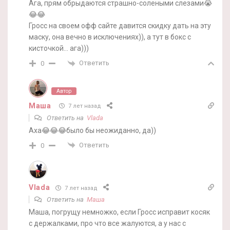
Ага, прям обрыдаются страшно-солеными слезами😭
😂😂
Гросс на своем офф сайте давится скидку дать на эту
маску, она вечно в исключениях)), а тут в бокс с
кисточкой… ага)))
Ответить
0
Автор
Маша
7 лет назад
Ответить на
Vlada
Аха😂😂😂было бы неожиданно, да))
Ответить
0
Vlada
7 лет назад
Ответить на
Маша
Маша, погрущу немножко, если Гросс исправит косяк
с держалками, про что все жалуются, а у нас с