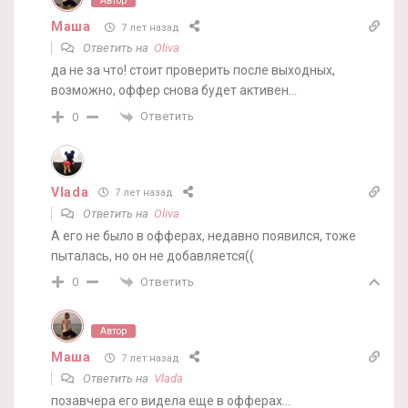
Автор
Маша
7 лет назад
Ответить на
Oliva
да не за что! стоит проверить после выходных,
возможно, оффер снова будет активен…
Ответить
0
Vlada
7 лет назад
Ответить на
Oliva
А его не было в офферах, недавно появился, тоже
пыталась, но он не добавляется((
Ответить
0
Автор
Маша
7 лет назад
Ответить на
Vlada
позавчера его видела еще в офферах…