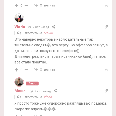
Ответить
0
Vlada
7 лет назад
Ответить на
Маша
Это наверно некоторые наблюдательные так
тщательно следят😂, что верхушку офферов глянут, а
до низа в лом покрутить в телефоне))
Для меня реально вчера в новинках он был)), теперь
все стало понятно…
Ответить
0
Автор
Маша
7 лет назад
Ответить на
Vlada
Я просто тоже уже судорожно разглядываю подарки,
скоро же апрель😂😂😂