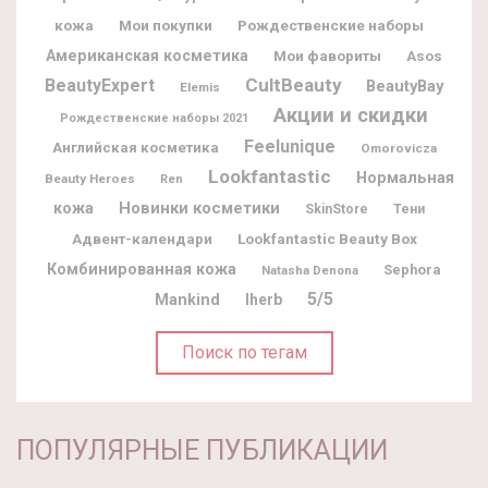
Мои покупки
Рождественские наборы
кожа
Американская косметика
Мои фавориты
Asos
CultBeauty
BeautyExpert
BeautyBay
Elemis
Акции и скидки
Рождественские наборы 2021
Feelunique
Английская косметика
Omorovicza
Lookfantastic
Нормальная
Beauty Heroes
Ren
Новинки косметики
кожа
SkinStore
Тени
Адвент-календари
Lookfantastic Beauty Box
Комбинированная кожа
Sephora
Natasha Denona
5/5
Mankind
Iherb
Поиск по тегам
ПОПУЛЯРНЫЕ ПУБЛИКАЦИИ