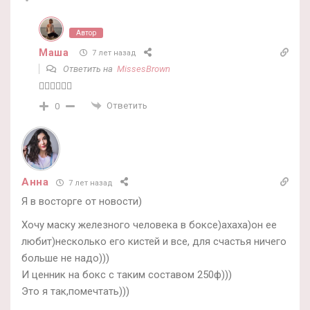
Автор
Маша
7 лет назад
Ответить на
MissesBrown
🤷‍♀️🤷‍♀️🤷‍♀️
Ответить
0
Анна
7 лет назад
Я в восторге от новости)
Хочу маску железного человека в боксе)ахаха)он ее
любит)несколько его кистей и все, для счастья ничего
больше не надо)))
И ценник на бокс с таким составом 250ф)))
Это я так,помечтать)))