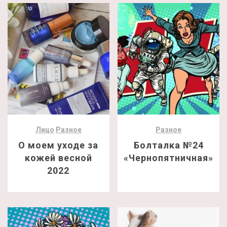
Лицо
Разное
Разное
О моем уходе за
Болталка №24
кожей весной
«Чернопятничная»
2022