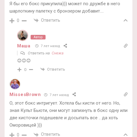
Я бы его бокс прикупила))) может по дружбе в него
шарлоткину палетку с бронзером добавит….
Ответить
0
Автор
Маша
7 лет назад
Ответить на
Снежа
😊😊😊
Ответить
0
MissesBrown
7 лет назад
О, этот бокс интригует. Хотела бы кисти от него. Но,
зная Культ Бьюти, они могут запихнуть в бокс одну или
две кисточки подешевле и досыпать все .. да хоть
Оморовицей )))
Ответить
0