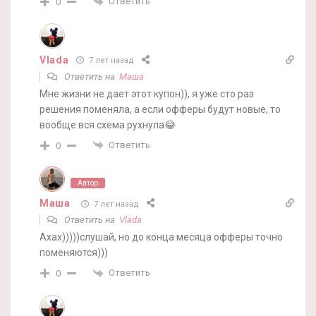
Ответить
0
Vlada
7 лет назад
Ответить на
Маша
Мне жизни не дает этот купон)), я уже сто раз
решения поменяла, а если офферы будут новые, то
вообще вся схема рухнула😂
Ответить
0
Автор
Маша
7 лет назад
Ответить на
Vlada
Ахах)))))слушай, но до конца месяца офферы точно
поменяются)))
Ответить
0