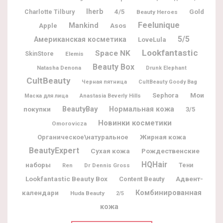
Iherb
Charlotte Tilbury
4/5
Gold
Beauty Heroes
Feelunique
Mankind
Apple
Asos
5/5
Американская косметика
LoveLula
Lookfantastic
Space NK
SkinStore
Elemis
Beauty Box
Natasha Denona
Drunk Elephant
CultBeauty
Черная пятница
CultBeauty Goody Bag
Мои
Sephora
Маска для лица
Anastasia Beverly Hills
BeautyBay
покупки
Нормальная кожа
3/5
Новинки косметики
Omorovicza
Жирная кожа
Органическое\натуральное
BeautyExpert
Рождественские
Сухая кожа
HQHair
наборы
Dr Dennis Gross
Тени
Ren
Lookfantastic Beauty Box
Адвент-
Content Beauty
календари
Комбинированная
Huda Beauty
2/5
кожа