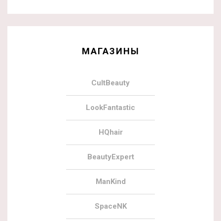
МАГАЗИНЫ
CultBeauty
LookFantastic
HQhair
BeautyExpert
ManKind
SpaceNK