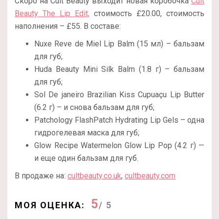
Скоро на Cult Beauty выходит новая коробочка
Cult
Beauty The Lip Edit,
стоимость
£
20.00, стоимость
наполнения – £55. В составе:
Nuxe Reve de Miel Lip Balm (15 мл) – бальзам
для губ;
Huda Beauty Mini Silk Balm (1.8 г) – бальзам
для губ;
Sol De janeiro Brazilian Kiss Cupuaçu Lip Butter
(6.2 г) – и снова бальзам для губ;
Patchology FlashPatch Hydrating Lip Gels – одна
гидрогелевая маска для губ;
Glow Recipe Watermelon Glow Lip Pop (4.2 г) —
и еще один бальзам для губ.
В продаже на:
cultbeauty.co.uk
,
cultbeauty.com
5
МОЯ ОЦЕНКА:
/ 5