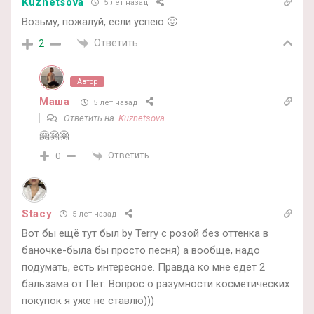
Kuznetsova
5 лет назад
Возьму, пожалуй, если успею 🙂
Ответить
2
Автор
Маша
5 лет назад
Ответить на
Kuznetsova
🤗🤗🤗
Ответить
0
Stacy
5 лет назад
Вот бы ещё тут был by Terry с розой без оттенка в
баночке-была бы просто песня) а вообще, надо
подумать, есть интересное. Правда ко мне едет 2
бальзама от Пет. Вопрос о разумности косметических
покупок я уже не ставлю)))