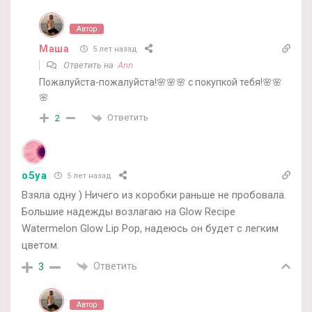
Автор
Маша
5 лет назад
Ответить на
Ann
Пожалуйста-пожалуйста!🌸🌸🌸 с покупкой тебя!🌸🌸
🌸
Ответить
2
o5ya
5 лет назад
Взяла одну ) Ничего из коробки раньше не пробовала.
Большие надежды возлагаю на Glow Recipe
Watermelon Glow Lip Pop, надеюсь он будет с легким
цветом.
Ответить
3
Автор