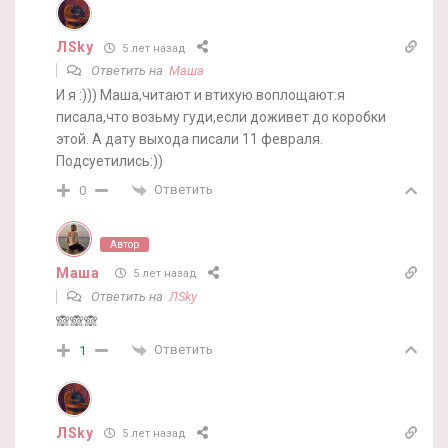
ЛSky
5 лет назад
Ответить на
Маша
И я :))) Маша,читают и втихую воплощают:я
писала,что возьму гуди,если доживет до коробки
этой. А дату выхода писали 11 февраля.
Подсуетились:))
Ответить
0
Автор
Маша
5 лет назад
Ответить на
ЛSky
🙈🙈🙈
Ответить
1
ЛSky
5 лет назад