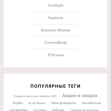
YesStyle
Sephora
Золотое Яблоко
CurrentBody
Л’Этуаль
ПОПУЛЯРНЫЕ ТЕГИ
Акции и скидки
Рождественские наборы 2021
Мои фавориты
Alyaka
Английская
Ile de Beaute
косметика
Наборы
Hourglass
Сыворотка для лица