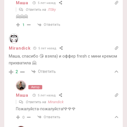
Маша
5 лет назад
Ответить на
ЛSky
🤗🤗🤗
Ответить
1
Mirandick
5 лет назад
Маша, спасибо 😘 взяла) и оффер fresh с мини кремом
прихватила 🤗
Ответить
2
Автор
Маша
5 лет назад
Ответить на
Mirandick
Пожалуйста-пожалуйста!🌹🌹🌹
Ответить
0