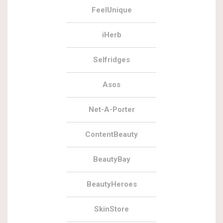
FeelUnique
iHerb
Selfridges
Asos
Net-A-Porter
ContentBeauty
BeautyBay
BeautyHeroes
SkinStore