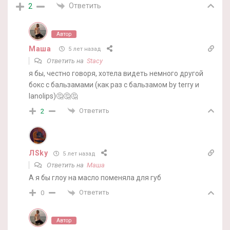
Ответить
2
Автор
Маша
5 лет назад
Ответить на
Stacy
я бы, честно говоря, хотела видеть немного другой
бокс с бальзамами (как раз с бальзамом by terry и
lanolips)🤔🤔🤔
Ответить
2
ЛSky
5 лет назад
Ответить на
Маша
А я бы глоу на масло поменяла для губ
Ответить
0
Автор