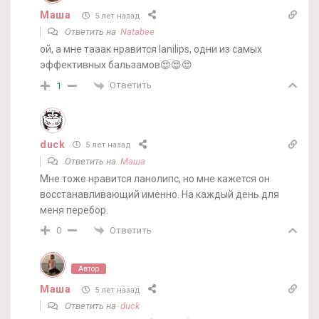
Маша
5 лет назад
Ответить на
Natabee
ой, а мне тааак нравится lanilips, одни из самых
эффективных бальзамов😍😍😍
Ответить
1
duck
5 лет назад
Ответить на
Маша
Мне тоже нравится ланолипс, но мне кажется он
восстанавливающий именно. На каждый день для
меня перебор.
Ответить
0
Автор
Маша
5 лет назад
Ответить на
duck