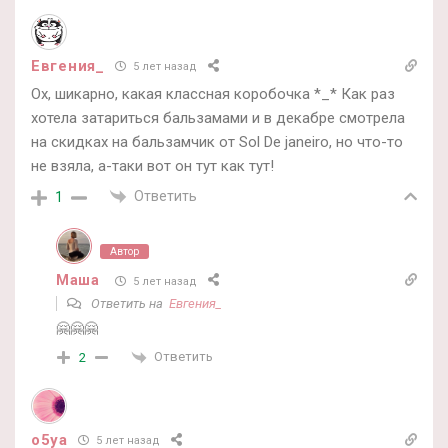
Евгения_
5 лет назад
Ох, шикарно, какая классная коробочка *_* Как раз
хотела затариться бальзамами и в декабре смотрела
на скидках на бальзамчик от Sol De janeiro, но что-то
не взяла, а-таки вот он тут как тут!
Ответить
1
Автор
Маша
5 лет назад
Ответить на
Евгения_
🤗🤗🤗
Ответить
2
o5ya
5 лет назад