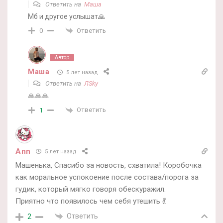
Ответить на
Маша
Мб и другое услышат🙏
Ответить
0
Автор
Маша
5 лет назад
Ответить на
ЛSky
🙏🙏🙏
Ответить
1
Ann
5 лет назад
Машенька, Спасибо за новость, схватила! Коробочка
как моральное успокоение после состава/порога за
гудик, который мягко говоря обескуражил.
Приятно что появилось чем себя утешить 💃
Ответить
2