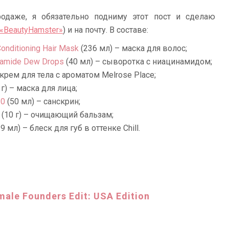
родаже, я обязательно подниму этот пост и сделаю
 «BeautyHamster»
) и на почту. В составе:
Conditioning Hair Mask
(236 мл) – маска для волос;
namide Dew Drops
(40 мл) – сыворотка с ниацинамидом;
 крем для тела с ароматом Melrose Place;
 г) – маска для лица;
30
(50 мл) – санскрин;
(10 г) – очищающий бальзам;
.9 мл) – блеск для губ в оттенке Chill.
male Founders Edit: USA Edition