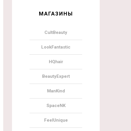
МАГАЗИНЫ
CultBeauty
LookFantastic
HQhair
BeautyExpert
ManKind
SpaceNK
FeelUnique