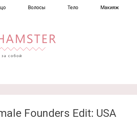
цо
Волосы
Тело
Макияж
male Founders Edit: USA