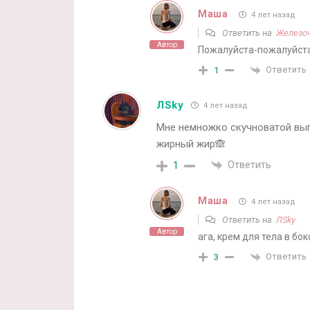
Маша
4 лет назад
Ответить на
Железо
Автор
Пожалуйста-пожалуйста
Ответить
1
ЛSky
4 лет назад
Мне немножко скучноватой выгл
жирный жир🙈
Ответить
1
Маша
4 лет назад
Ответить на
ЛSky
Автор
ага, крем для тела в бо
Ответить
3