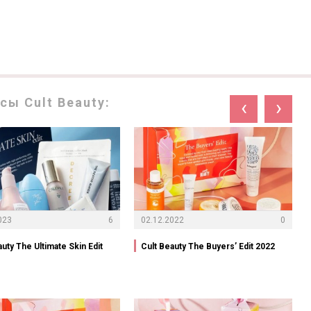
ы Cult Beauty:
‹
›
023
6
02.12.2022
0
auty The Ultimate Skin Edit
Cult Beauty The Buyers’ Edit 2022