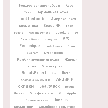
Рождественские наборы
Asos
Нормальная кожа
Тени
Lookfantastic
Американская
Space NK
косметика
Ile de
LoveLula
Beaute
Natasha Denona
Dr
5/5
Dennis Gross
Hourglass
Feelunique
Huda Beauty
Drunk
Сухая кожа
Elephant
Комбинированная кожа
Жирная
кожа
Мои покупки
BeautyExpert
Iherb
Ren
Акции и
Anastasia Beverly Hills
скидки
Beauty Box
Beauty
Мои фавориты
Gold Apple
Heroes
Новинки
Черная пятница
косметики
Английская косметика