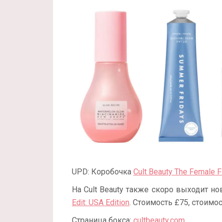
UPD: Коробочка
Cult Beauty The Female F
На Cult Beauty также скоро выходит н
Edit: USA Edition
. Стоимость £75, стоимо
Страница бокса:
cultbeauty.com