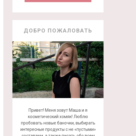
ДОБРО ПОЖАЛОВАТЬ
Привет! Меня зовут Маша и я
косметический хомяк! Люблю
пробовать новые баночки, выбирать
интересные продукты с не «пустыми»
составами, а также писать обо всем