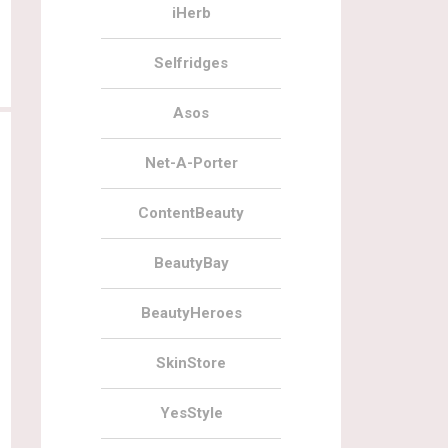
iHerb
Selfridges
Asos
Net-A-Porter
ContentBeauty
BeautyBay
BeautyHeroes
24.10.2022
20
22.08.2022
Cult Beauty Christmas Edits 2022
Cult Beauty Edits August 2022
SkinStore
YesStyle