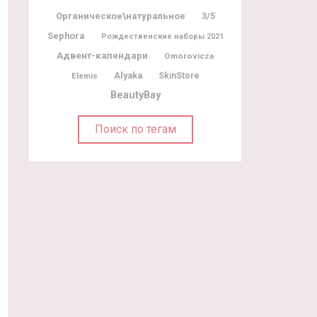
Органическое\натуральное
3/5
Sephora
Рождественские наборы 2021
Адвент-календари
Omorovicza
Alyaka
Elemis
SkinStore
BeautyBay
Поиск по тегам