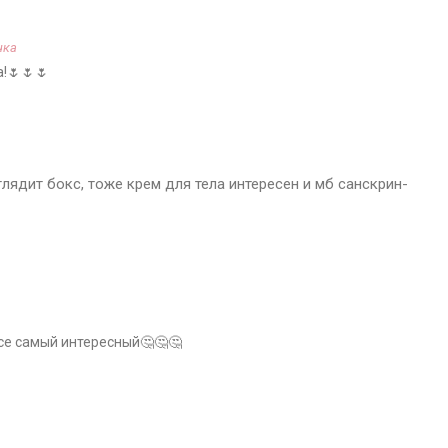
чка
!🌷🌷🌷
ядит бокс, тоже крем для тела интересен и мб санскрин-
ксе самый интересный🤔🤔🤔