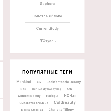
Sephora
Золотое Яблоко
CurrentBody
26.09.2022
4
14.07.2022
Cult Beauty Tik Tok Edit 2022
Cult Beauty The Lip Edit 2022
Л’Этуаль
ПОПУЛЯРНЫЕ ТЕГИ
Mankind
Lookfantastic Beauty
2/5
Box
4/5
CultBeauty Goody Bag
HQHair
Content Beauty
Наборы
CultBeauty
Сыворотка для лица
Charlotte Tilbury
Маска для лица