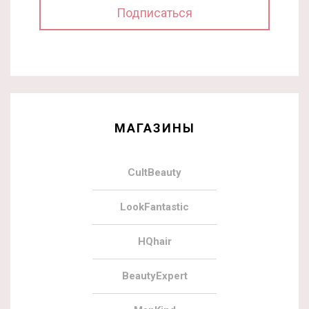
МАГАЗИНЫ
CultBeauty
LookFantastic
HQhair
BeautyExpert