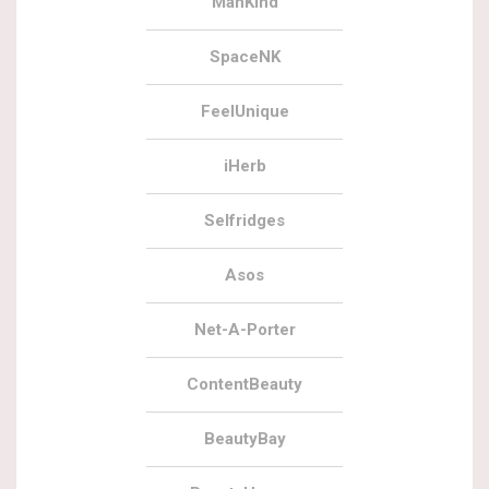
ManKind
SpaceNK
FeelUnique
iHerb
Selfridges
Asos
Net-A-Porter
ContentBeauty
BeautyBay