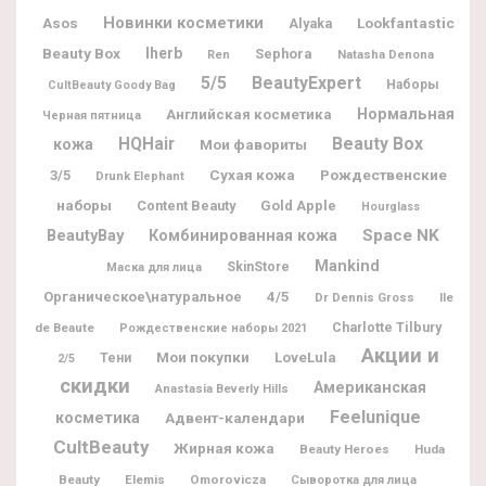
Новинки косметики
Lookfantastic
Asos
Alyaka
Beauty Box
Iherb
Sephora
Natasha Denona
Ren
5/5
BeautyExpert
Наборы
CultBeauty Goody Bag
Нормальная
Английская косметика
Черная пятница
Beauty Box
HQHair
кожа
Мои фавориты
Рождественские
3/5
Сухая кожа
Drunk Elephant
наборы
Content Beauty
Gold Apple
Hourglass
BeautyBay
Space NK
Комбинированная кожа
Mankind
SkinStore
Маска для лица
Органическое\натуральное
4/5
Dr Dennis Gross
Ile
Charlotte Tilbury
de Beaute
Рождественские наборы 2021
Акции и
Мои покупки
LoveLula
Тени
2/5
скидки
Американская
Anastasia Beverly Hills
Feelunique
косметика
Адвент-календари
CultBeauty
Жирная кожа
Beauty Heroes
Huda
Beauty
Elemis
Omorovicza
Сыворотка для лица