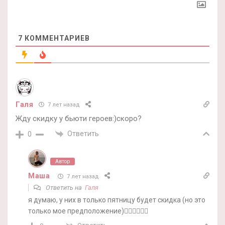
7
КОММЕНТАРИЕВ
Галя
7 лет назад
Жду скидку у бьюти героев:)скоро?
Ответить
0
Автор
Маша
7 лет назад
Ответить на
Галя
я думаю, у них в только пятницу будет скидка (но это
только мое предположение)🤷‍♀️🤷‍♀️🤷‍♀️