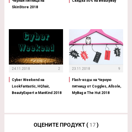
Черная пятница на
Скидка 50% на BeautyBay
SkinStore 2018
24.11.2018
2
23.11.2018
9
Cyber Weekend на
Flash-коды на Черную
LookFantastic, HQhair,
пятницу от Coggles, Allsole,
BeautyExpert и ManKind 2018
MyBag и The Hut 2018
ОЦЕНИТЕ ПРОДУКТ (
17
)