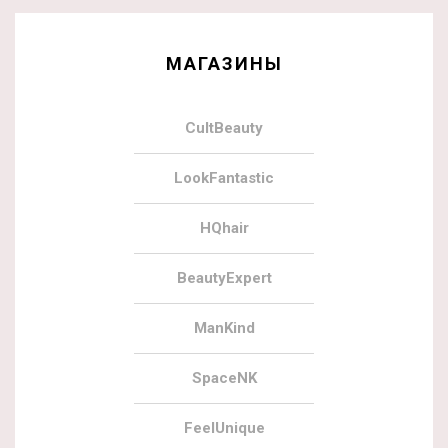
МАГАЗИНЫ
CultBeauty
LookFantastic
HQhair
BeautyExpert
ManKind
SpaceNK
FeelUnique