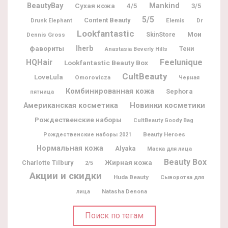
BeautyBay
Mankind
Сухая кожа
4/5
3/5
5/5
Content Beauty
Elemis
Dr
Drunk Elephant
Lookfantastic
Мои
Dennis Gross
SkinStore
фавориты
Iherb
Тени
Anastasia Beverly Hills
Feelunique
HQHair
Lookfantastic Beauty Box
CultBeauty
LoveLula
Omorovicza
Черная
Комбинированная кожа
Sephora
пятница
Новинки косметики
Американская косметика
Рождественские наборы
CultBeauty Goody Bag
Beauty Heroes
Рождественские наборы 2021
Нормальная кожа
Alyaka
Маска для лица
Beauty Box
Жирная кожа
Charlotte Tilbury
2/5
Акции и скидки
Huda Beauty
Сыворотка для
Natasha Denona
лица
Поиск по тегам