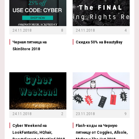
24.11.2018
8
24.11.2018
4
Черная пятница на
Скидка 50% на BeautyBay
SkinStore 2018
24.11.2018
2
23.11.2018
9
Cyber Weekend на
Flash-коды на Черную
LookFantastic, HQhair,
пятницу от Coggles, Allsole,