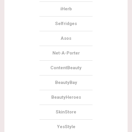
iHerb
Selfridges
Asos
Net-A-Porter
ContentBeauty
BeautyBay
BeautyHeroes
SkinStore
YesStyle