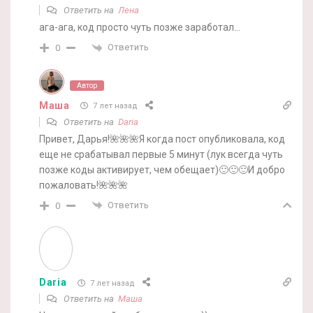
Ответить на
Лена
ага-ага, код просто чуть позже заработал…
Ответить
0
Автор
Маша
7 лет назад
Ответить на
Daria
Привет, Дарья!🌺🌺🌺Я когда пост опубликовала, код
еще не срабатывал первые 5 минут (лук всегда чуть
позже коды активирует, чем обещает)🙂🙂🙂И добро
пожаловать!🌺🌺🌺
Ответить
0
Daria
7 лет назад
Ответить на
Маша