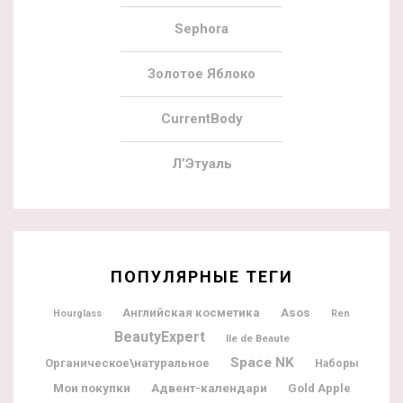
Sephora
Золотое Яблоко
CurrentBody
Л’Этуаль
ПОПУЛЯРНЫЕ ТЕГИ
Английская косметика
Asos
Hourglass
Ren
BeautyExpert
Ile de Beaute
Space NK
Органическое\натуральное
Наборы
Мои покупки
Адвент-календари
Gold Apple